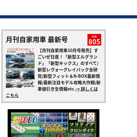
月刊自家用車 最新号
vol.
805
【月刊自家用車10月号発売】す
ごいぜ日産！「新型エルグラン
ド」「新型キックス」のすべて/
新型レヴォーグレイバック全研
究/新型フィット＆N-BOX最新情
報/最新注目モデル攻略大作戦/新
車値引き生情報etc.
→ 詳しくは
こちら