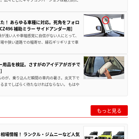
た！ あらゆる車種に対応。死角をフォロ
496 補助ミラー サイドアンダー用］
験が浅い人や車幅感覚に自信がない人にとって、
車場や狭い道路での幅寄せ、縁石ギリギリまで車
カー用品を検証。さすがのアイデアがガチで
ド］
るのが、乗り込んだ瞬間の車内の暑さ。炎天下で
るまでしばらく待たなければならない。 もはや
もっと見る
引き相場情報！ ランクル・ジムニーなど人気