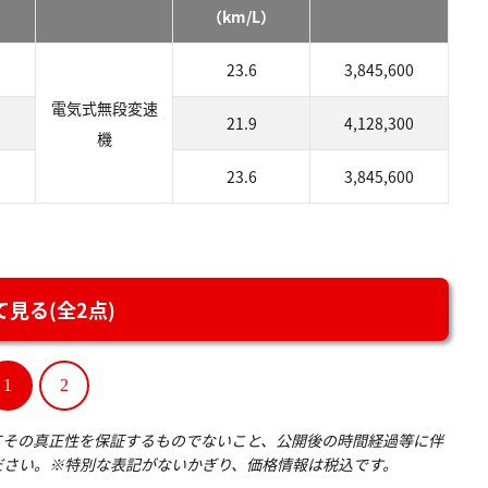
（km/L）
23.6
3,845,600
電気式無段変速
21.9
4,128,300
機
23.6
3,845,600
見る(全2点)
1
2
てその真正性を保証するものでないこと、公開後の時間経過等に伴
ださい。※特別な表記がないかぎり、価格情報は税込です。