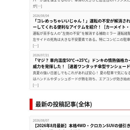
が[…]
2026/08/04
「コレめっちゃいいじゃん！」運転の不安が解消され
ーしてくれる便利なアイテムを紹介！［カーメイト・CZ
運転が苦手な人の”左側の不安”を解消する補助ミラー 運転経
左サイドの死角は大きな不安要素である。特にコンビニの駐
[…]
2026/07/21
「マジ？ 車内温度50℃→25℃」ドンキの情熱価格
威力を発揮した！［速着ワンタッチ傘型サンシェー
真夏の強い日差しでもこれがあれば安心！ 夏の駐車で気にな
はハンドルやダッシュボードが熱を持ち、エアコンが効き始め
[…]
最新の投稿記事(全体)
2026/08/07
【2026年8月最新】本格4WD・クロカンSUVの値