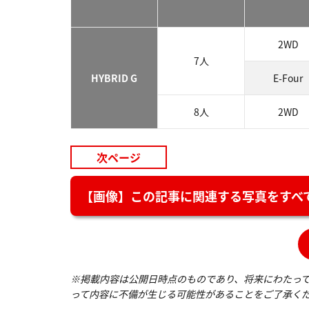
2WD
7人
HYBRID G
E-Four
8人
2WD
次ページ
【画像】この記事に関連する写真をすべて
※掲載内容は公開日時点のものであり、将来にわたっ
って内容に不備が生じる可能性があることをご了承く