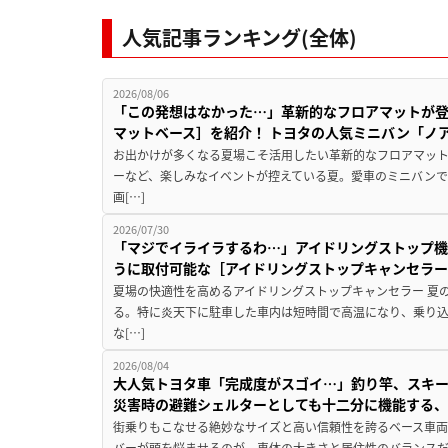
人気記事ランキング(全体)
2026/08/06
「この発想はなかった…」革新的なフロアマットが
マットベース］を紹介！ トヨタの人気ミニバン「ノ
お出かけが多くなる夏場こそ活用したい革新的なフロアマット
ーなど、楽しみなイベントが控えている夏。愛車のミニバン
画[…]
2026/07/30
「マジでイライラするわ…」アイドリングストップ機
うに取付可能な［アイドリングストップキャンセラ
夏場の快適性を高めるアイドリングストップキャンセラー 夏
る。特に炎天下に駐車した車内は短時間で高温になり、乗り
な[…]
2026/08/04
大人気トヨタ車「完成度がスゴイ…」釣り竿、スキー
災害時の避難シェルターとしても十二分に機能する
街乗りもこなせる絶妙なサイズと高い信頼性を誇るベース車両
バーが頭を悩ませるのが、車体の大きさと居住性のバランス