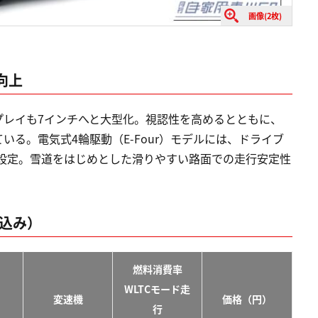
画像(2枚)
向上
プレイも7インチへと大型化。視認性を高めるとともに、
る。電気式4輪駆動（E-Four）モデルには、ドライブ
を新設定。雪道をはじめとした滑りやすい路面での走行安定性
％込み）
燃料消費率
WLTCモード走
変速機
価格（円）
行