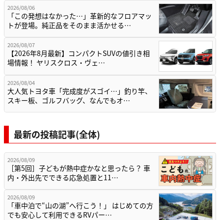
2026/08/06
「この発想はなかった…」革新的なフロアマッ
トが登場。純正品をそのまま活かせる…
2026/08/07
【2026年8月最新】コンパクトSUVの値引き相
場情報！ ヤリスクロス・ヴェ…
2026/08/04
大人気トヨタ車「完成度がスゴイ…」釣り竿、
スキー板、ゴルフバッグ、なんでもオ…
最新の投稿記事(全体)
2026/08/09
［第5回］子どもが熱中症かなと思ったら？ 車
内・外出先でできる応急処置と11…
2026/08/09
「車中泊で“山の湖”へ行こう！」 はじめての方
でも安心して利用できるRVパー…