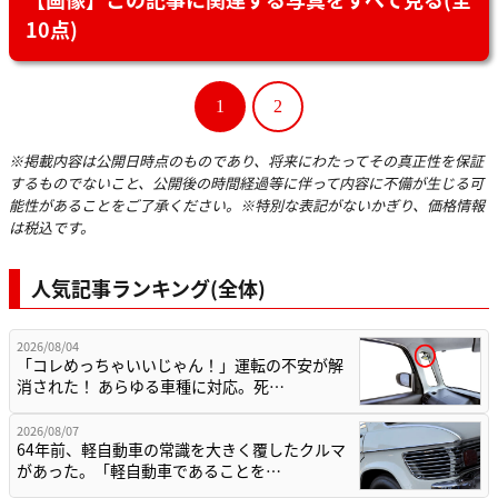
10点)
1
2
※掲載内容は公開日時点のものであり、将来にわたってその真正性を保証
するものでないこと、公開後の時間経過等に伴って内容に不備が生じる可
能性があることをご了承ください。※特別な表記がないかぎり、価格情報
は税込です。
人気記事ランキング(全体)
2026/08/04
「コレめっちゃいいじゃん！」運転の不安が解
消された！ あらゆる車種に対応。死…
2026/08/07
64年前、軽自動車の常識を大きく覆したクルマ
があった。「軽自動車であることを…