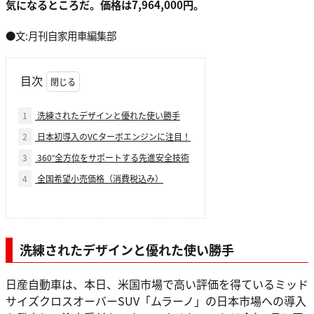
気になるところだ。価格は7,964,000円。
●文:月刊自家用車編集部
目次
1
洗練されたデザインと優れた使い勝手
2
日本初導入のVCターボエンジンに注目！
3
360°全方位をサポートする先進安全技術
4
全国希望小売価格（消費税込み）
洗練されたデザインと優れた使い勝手
日産自動車は、本日、米国市場で高い評価を得ているミッド
サイズクロスオーバーSUV「ムラーノ」の日本市場への導入