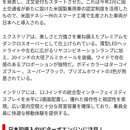
を発表し、注文受付もスタートさせた。これは今年2月に国
土交通省が新たに設けた米国製乗用車の認定制度を活用した
もので、米国テネシー州のスマーナ工場で生産された車両が
日本へと導入される。
エクステリアは、美しさと力強さを兼ね備えたプレミアムモ
ダンクロスオーバーとして仕上げられている。薄型LEDヘッ
ドライトや左右に広がるリヤコンビネーションランプに加
え、20インチの大径アルミホイールを装備。ワイドで存在
感のあるプロポーションが独特だ。ボディカラーはターコイ
ズブルー 、スーパーブラック、プリズムホワイトの3色が用
意されている。
インテリアには、12.3インチの統合型インターフェイスディ
スプレイを水平に2画面配置し、優れた操作性と視認性を実
現。広い室内空間と十分な荷室容量を確保しており、乗員全
員に快適な移動体験を提供する。
日本初導入のVCターボエンジンに注目！