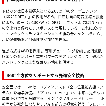
トピックは日本初導入となる2.0Lの「VCターボエンジン
（KR20DDET）」の採用だろう。日産独自の可変圧縮比技術
により、最高出力180kW（245PS）、最大トルク352N・m
の高出力と優れたレスポンスを実現している。これに9速オ
ートマチックトランスミッションの組み合わせというから、
高い燃費効率と加速性能が期待できる。
駆動方式は4WDを採用 。専用チューニングを施した周波数
感応型のダンパーと電動パワーステアリングにより、優れた
ハンドリングと上質な乗り心地を提供する。
360°全方位をサポートする先進安全技術
安全面では、360°セーフティアシスト（全方位運転支援シス
テム）を標準装備。「プロパイロット」や、本来は見えない
車体下の視界を補助する「インビジブルフードビュー」、運
転席から死角になりやすい左右前方の視覚を補う「フロント