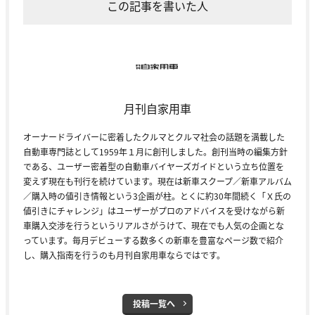
この記事を書いた人
月刊自家用車
オーナードライバーに密着したクルマとクルマ社会の話題を満載した
自動車専門誌として1959年１月に創刊しました。創刊当時の編集方針
である、ユーザー密着型の自動車バイヤーズガイドという立ち位置を
変えず現在も刊行を続けています。現在は新車スクープ／新車アルバム
／購入時の値引き情報という3企画が柱。とくに約30年間続く「Ｘ氏の
値引きにチャレンジ」はユーザーがプロのアドバイスを受けながら新
車購入交渉を行うというリアルさがうけて、現在でも人気の企画とな
っています。毎月デビューする数多くの新車を豊富なページ数で紹介
し、購入指南を行うのも月刊自家用車ならではです。
投稿一覧へ