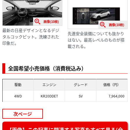
画像(10枚)
画像(10枚)
最新の日産デザインとなるデジ
先進安全装備についても抜かり
タルコックピット。洗練された
はない。最高レベルのものが搭
印象だ。
載される。
全国希望小売価格（消費税込み）
駆動
エンジン
グレード
価格（円）
4WD
KR20DDET
SV
7,964,000
次ページ
【画像】この記事に関連する写真をすべて見る(全