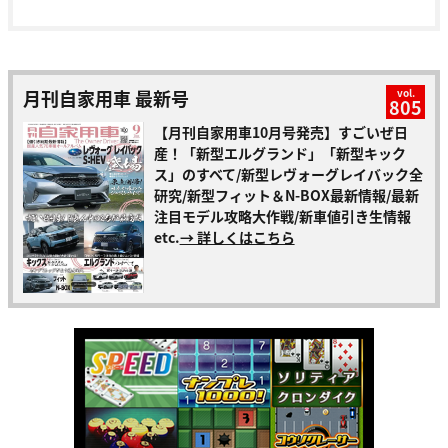
月刊自家用車 最新号
vol.
805
【月刊自家用車10月号発売】すごいぜ日
産！「新型エルグランド」「新型キック
ス」のすべて/新型レヴォーグレイバック全
研究/新型フィット＆N-BOX最新情報/最新
注目モデル攻略大作戦/新車値引き生情報
etc.
→ 詳しくはこちら