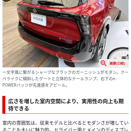
画像(13枚)
一文字風に繋がるシャープなブラックのガーニッシュがモダン。クー
ペライクに傾斜したゲートと立体的なテールランプ、右下のe-
POWERバッジが先進感をアピール。
広さを増した室内空間により、実用性の向上も期
待できる
室内の雰囲気は、従来モデルと比べるとモダンさが増してい
ることも大いに魅力的。ドライバー用とメインのディスプレ