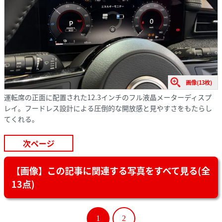
画像(13枚)
運転席の正面に配置された12.3インチのフル液晶メーターディスプ
レイ。フードレス設計による圧倒的な開放感と見やすさをもたらし
てくれる。
次ページ
【画像】この記事に関連する写真をすべて見る(全
13点)
1
2