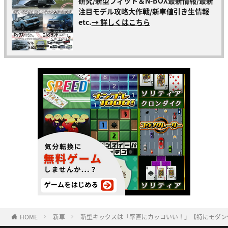
研究/新型フィット＆N-BOX最新情報/最新
注目モデル攻略大作戦/新車値引き生情報
etc.
→ 詳しくはこちら
HOME
新車
新型キックスは「率直にカッコいい！」【特にモダン