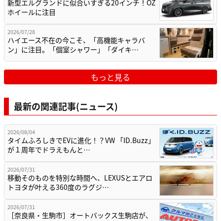
新型エルグランドに似合いすぎる20インチ！OZ
ホイールに注目
2026/07/28
ハイエース不在の今こそ、「高機能キャラバ
ン」に注目。「個室シャワー」「ダイキ…
もっと見る
最新の関連記事(ニュース)
2026/08/04
タイムふろしきでEVに進化！？VW 「ID.Buzz」
が１周年でドラえもんと…
2026/07/31
移動そのものを特別な時間へ、LEXUSとエアロ
トヨタが叶える360度のラグジ…
2026/07/31
［奈良県・生駒市］オートバックス生駒店が、