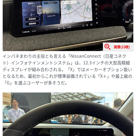
画像(13枚)
インパネまわりの主役とも言える「NissanConnect（日産コネク
ト）インフォテインメントシステム」は、12.3インチの大型高精細
ディスプレイが組み合わされる。「X」ではメーカーオプション扱い
となるため、最初からこれが標準装備されている「X＋」や最上級の
「G」を選ぶユーザーが多そうだ。