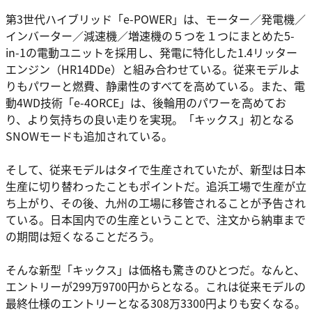
第3世代ハイブリッド「e-POWER」は、モーター／発電機／
インバーター／減速機／増速機の５つを１つにまとめた5-
in-1の電動ユニットを採用し、発電に特化した1.4リッター
エンジン（HR14DDe）と組み合わせている。従来モデルよ
りもパワーと燃費、静粛性のすべてを高めている。また、電
動4WD技術「e-4ORCE」は、後輪用のパワーを高めてお
り、より気持ちの良い走りを実現。「キックス」初となる
SNOWモードも追加されている。
そして、従来モデルはタイで生産されていたが、新型は日本
生産に切り替わったこともポイントだ。追浜工場で生産が立
ち上がり、その後、九州の工場に移管されることが予告され
ている。日本国内での生産ということで、注文から納車まで
の期間は短くなることだろう。
そんな新型「キックス」は価格も驚きのひとつだ。なんと、
エントリーが299万9700円からとなる。これは従来モデルの
最終仕様のエントリーとなる308万3300円よりも安くなる。