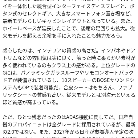
イを一体化した統合型インターフェイスディスプレイと、ボ
タン式のセレクトギア、大きなスマートフォン置き場など、
最新モデルらしいキャビンレイアウトとなっている。また、
ホイールベースが延長したことで、後席の足回りも拡大。従
来モデルを超える余裕を手に入れたことも魅力だろう。
感心したのは、インテリアの質感の高さだ。インパネやドア
トリムなどの雰囲気は実に良く、触った時に柔らかい素材が
多く使われているのもクラス上の感がある。上位グレードの
Gには、パノラミックガラスルーフやリモコンオートバック
ドアが装備されているし、10スピーカーのBOSEサウンドシ
ステムもOPで装着可能だ。合皮シートはもちろん、ファブ
リックシートの質感も高い。従来モデルとは別次元といえる
ほど質感が高まっている。
ただ、ひとつ残念だったのはADAS機能に関してだ。日産自
慢のプロパイロットは全グレードに採用されているが、最新
の2.0ではない。また、2027年から日産が市場導入予定の次