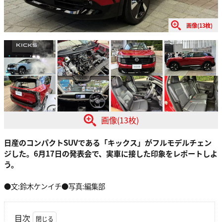
画像(13枚)
画像(13枚)
日産のコンパクトSUVである「キックス」がフルモデルチェン
ジした。6月17日の発表会で、実車に接した印象をレポートしよ
う。
●文:鈴木ケンイチ●写真:編集部
目次