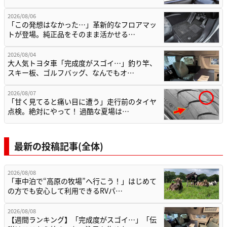
2026/08/06
「この発想はなかった…」革新的なフロアマッ
トが登場。純正品をそのまま活かせる…
2026/08/04
大人気トヨタ車「完成度がスゴイ…」釣り竿、
スキー板、ゴルフバッグ、なんでもオ…
2026/08/07
「甘く見てると痛い目に遭う」走行前のタイヤ
点検。絶対にやって！ 過酷な夏場は…
最新の投稿記事(全体)
2026/08/08
「車中泊で“高原の牧場”へ行こう！」はじめて
の方でも安心して利用できるRVパ…
2026/08/08
【週間ランキング】「完成度がスゴイ…」「伝