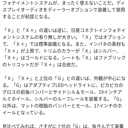
フォテイメントシステムが、まったく使えないことだ。ディ
スプレイオーディオをディーラーオプションで装着して使用
することが前提となる。
「Ｘ」と「Ｘ＋」の違いは逆に、日産コネクトインフォテイ
メントシステムの有り無しが大きい。「Ｘ」ではオプション
で、「Ｘ＋」では標準装備となる。また、インパネの素材も
「Ｘ＋」が上質で、トリムのカラーが「Ｘ」はシルバー、
「Ｘ＋」はゴールドになる。シートも「Ｘ」はファブリック
のトリコットだが「Ｘ＋」は合皮だ。
「Ｘ」「Ｘ＋」と上位の「Ｇ」との違いは、外観が中心にな
る。「G」はアダプティブLEDヘッドライトに、ピカピカの
グロスの前後バンパーとサイドシル＆モール、19インチア
ルミホイール、シルバーのルーフレールを装着する。「G」
以外は、マットの樹脂のバンパーとモール、17インチのホ
イールとなっている。
見比べてみれば、さすがに上位の「G」は、抜きんでて豪華