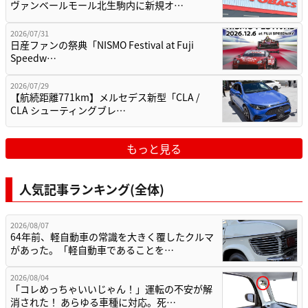
ヴァンベールモール北生駒内に新規オ…
2026/07/31
日産ファンの祭典「NISMO Festival at Fuji
Speedw…
2026/07/29
【航続距離771km】メルセデス新型「CLA /
CLA シューティングブレ…
もっと見る
人気記事ランキング(全体)
2026/08/07
64年前、軽自動車の常識を大きく覆したクルマ
があった。「軽自動車であることを…
2026/08/04
「コレめっちゃいいじゃん！」運転の不安が解
消された！ あらゆる車種に対応。死…