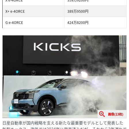
X+ e-4ORCE
389万9500円
G e-4ORCE
424万8200円
画像(13枚)
日産自動車が国内戦略を支える新たな最重要モデルとして発表した
新型キックス。海外では2024年に発売済みだが、それから2年遅れで