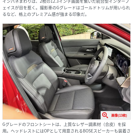
インパネまわりは、2枚の12.3インチ画面を繋いだ統合型インターフ
ェイスが目を惹く。撮影車のGグレードはゴールドトリムが用いられ
るなど、格上のプレミアム感が強まる印象だ。
画像(13枚)
Gグレードのフロントシートは、上質なレザー調素材（合皮）を採
用。ヘッドレストにはOPとして用意されるBOSEスピーカーも装着さ