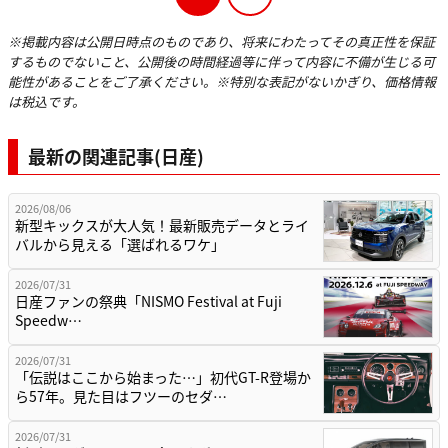
※掲載内容は公開日時点のものであり、将来にわたってその真正性を保証
するものでないこと、公開後の時間経過等に伴って内容に不備が生じる可
能性があることをご了承ください。※特別な表記がないかぎり、価格情報
は税込です。
最新の関連記事(日産)
2026/08/06
新型キックスが大人気！最新販売データとライ
バルから見える「選ばれるワケ」
2026/07/31
日産ファンの祭典「NISMO Festival at Fuji
Speedw…
2026/07/31
「伝説はここから始まった…」初代GT-R登場か
ら57年。見た目はフツーのセダ…
2026/07/31