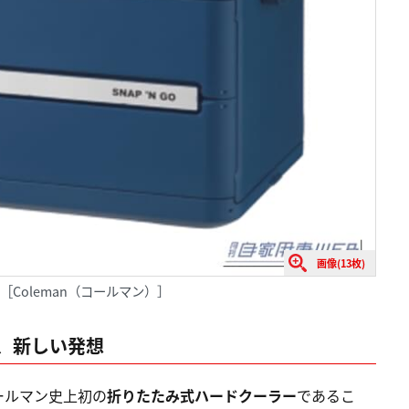
画像(13枚)
）［Coleman（コールマン）］
、新しい発想
ールマン史上初の
折りたたみ式ハードクーラー
であるこ