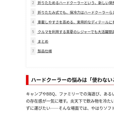
2
折りたためるハードクーラーという、新しい発
3
折りたたみ式でも、保冷力はハードクーラーら
4
車載しやすさを高める、実用的なディテールに
5
クルマを利用する真夏のレジャーでも大活躍間
6
まとめ
7
製品仕様
ハードクーラーの悩みは「使わない
キャンプやBBQ、ファミリーでの海遊び、ある
の存在感が一気に増す。炎天下で飲み物を冷た
ずに運びたい――そんな場面では、やはりソフ