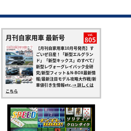
月刊自家用車 最新号
vol.
805
【月刊自家用車10月号発売】す
ごいぜ日産！「新型エルグラン
ド」「新型キックス」のすべて/
新型レヴォーグレイバック全研
究/新型フィット＆N-BOX最新情
報/最新注目モデル攻略大作戦/新
車値引き生情報etc.
→ 詳しくは
こちら