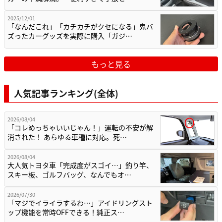
2025/12/01
「なんだこれ」「カチカチがクセになる」鬼バ
ズったカーグッズを実際に購入「ガジ…
もっと見る
人気記事ランキング(全体)
2026/08/04
「コレめっちゃいいじゃん！」運転の不安が解
消された！ あらゆる車種に対応。死…
2026/08/04
大人気トヨタ車「完成度がスゴイ…」釣り竿、
スキー板、ゴルフバッグ、なんでもオ…
2026/07/30
「マジでイライラするわ…」アイドリングスト
ップ機能を常時OFFできる！純正ス…