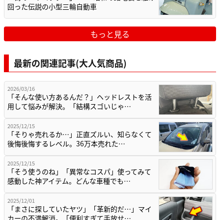
回った伝説の小型三輪自動車
もっと見る
最新の関連記事(大人気商品)
2026/03/16
「そんな使い方あるんだ？」ヘッドレストを活
用して悩みが解決。「結構スゴいじゃ…
2025/12/15
「そりゃ売れるか…」正直ズルい、知らなくて
後悔後悔するレベル。36万本売れた…
2025/12/15
「そう使うのね」「異常なコスパ」使ってみて
感動した神アイテム。どんな車種でも…
2025/12/01
「まさに探していたヤツ」「革新的だ…」マイ
カーの不満解消。「便利すぎて手放せ…