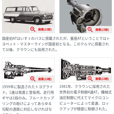
画像(13枚)
画像(13枚)
国産初ATはいすゞのバスに搭載されたが、量産ATということではト
ヨペット・マスターラインが国産初となる。このクルマに搭載され
て以後、クラウンにも採用された。
画像(13枚)
画像(13枚)
1981年、クラウンに採用された
1959年に製造されたトヨグライ
世界初の電子制御4速AT。機械式
ド。1速は発進と登坂用。走行用
油圧制御に代えてマイクロコン
ギヤは1段のみ。フルードカップ
ピューターによって変速、ロッ
リングの助けによってあらゆる
クアップが精密に制御された。
勾配の道路に対応しなければな