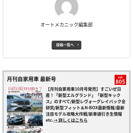
オートメカニック編集部
投稿一覧へ
月刊自家用車 最新号
vol.
805
【月刊自家用車10月号発売】すごいぜ日
産！「新型エルグランド」「新型キック
ス」のすべて/新型レヴォーグレイバック全
研究/新型フィット＆N-BOX最新情報/最新
注目モデル攻略大作戦/新車値引き生情報
etc.
→ 詳しくはこちら