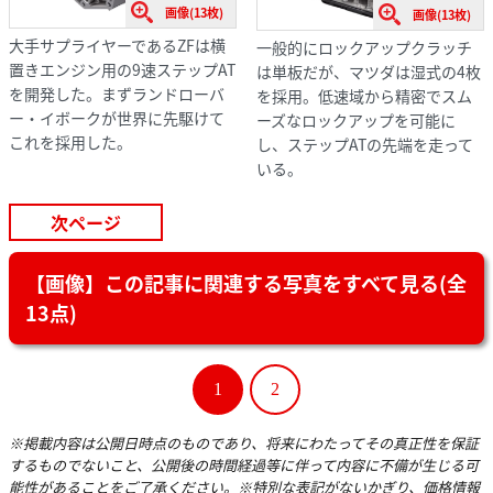
画像(13枚)
画像(13枚)
大手サプライヤーであるZFは横
一般的にロックアップクラッチ
置きエンジン用の9速ステップAT
は単板だが、マツダは湿式の4枚
を開発した。まずランドローバ
を採用。低速域から精密でスム
ー・イボークが世界に先駆けて
ーズなロックアップを可能に
これを採用した。
し、ステップATの先端を走って
いる。
次ページ
【画像】この記事に関連する写真をすべて見る(全
13点)
1
2
※掲載内容は公開日時点のものであり、将来にわたってその真正性を保証
するものでないこと、公開後の時間経過等に伴って内容に不備が生じる可
能性があることをご了承ください。※特別な表記がないかぎり、価格情報