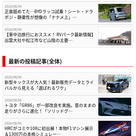
2026/08/04
正直舐めてた…BYDラッコ試乗！シート・ドラ
ポジ・静粛性が想像の「ナナメ上」…
2026/08/04
【車中泊旅行におススメ！ RVパーク最新情報】
出雲大社や松江市など山陰の主要…
最新の投稿記事(全体)
2026/08/06
新型キックスが大人気！最新販売データとライ
バルから見える「選ばれるワケ」
2026/08/06
トヨタ「GR86」が一部改良を実施。意のままの
走りがさらに進化！「ソリッドグ…
2026/08/06
HRCがコミケ108に初出展！本物F1マシン展示
＆1300万の本格シミュレー…