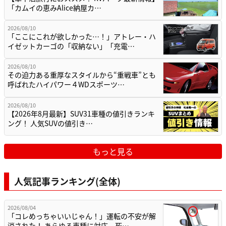
「カムイの恵みAlice納屋カ…
2026/08/10
「ここにこれが欲しかった…！」アトレー・ハ
イゼットカーゴの「収納ない」「充電…
2026/08/10
その迫力ある重厚なスタイルから“重戦車”とも
呼ばれたハイパワー４WDスポーツ…
2026/08/10
【2026年8月最新】SUV31車種の値引きランキ
ング！ 人気SUVの値引き…
もっと見る
人気記事ランキング(全体)
2026/08/04
「コレめっちゃいいじゃん！」運転の不安が解
消された！ あらゆる車種に対応。死…