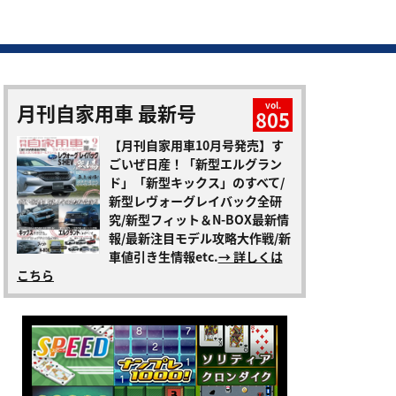
月刊自家用車 最新号
vol.
805
【月刊自家用車10月号発売】す
ごいぜ日産！「新型エルグラン
ド」「新型キックス」のすべて/
新型レヴォーグレイバック全研
究/新型フィット＆N-BOX最新情
報/最新注目モデル攻略大作戦/新
車値引き生情報etc.
→ 詳しくは
こちら