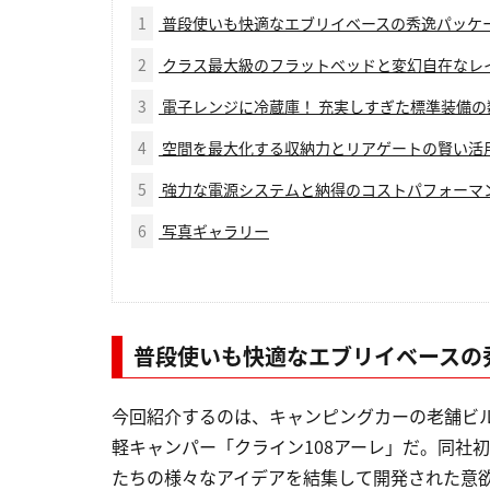
1
普段使いも快適なエブリイベースの秀逸パッケ
2
クラス最大級のフラットベッドと変幻自在なレ
3
電子レンジに冷蔵庫！ 充実しすぎた標準装備の
4
空間を最大化する収納力とリアゲートの賢い活
5
強力な電源システムと納得のコストパフォーマ
6
写真ギャラリー
普段使いも快適なエブリイベースの
今回紹介するのは、キャンピングカーの老舗ビ
軽キャンパー「クライン108アーレ」だ。同社
たちの様々なアイデアを結集して開発された意