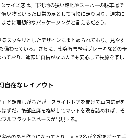
パクトなサイズ感は、市街地の狭い路地やスーパーの駐車場で
や買い物といった日常の足として軽快に走り回り、週末に
、まさに理想的なパッケージングと言えるだろう。
きるスッキリとしたデザインにまとめられており、見やす
オも備わっている。さらに、衝突被害軽減ブレーキなどの予
なっており、運転に自信がない人でも安心して長旅を楽し
幻自在なレイアウト
？」と想像しがちだが、スライドドアを開けて車内に足を
るはずだ。後部座席を格納してマットを敷き詰めれば、そ
なフルフラットスペースが出現する。
安定感のある作りになっており、大人2名が余裕を持って手