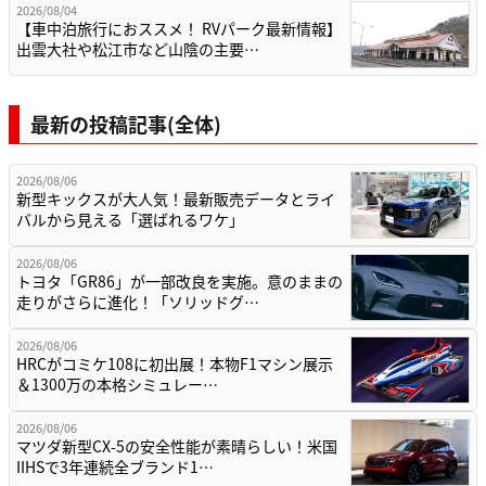
2026/08/04
【車中泊旅行におススメ！ RVパーク最新情報】
出雲大社や松江市など山陰の主要…
最新の投稿記事(全体)
2026/08/06
新型キックスが大人気！最新販売データとライ
バルから見える「選ばれるワケ」
2026/08/06
トヨタ「GR86」が一部改良を実施。意のままの
走りがさらに進化！「ソリッドグ…
2026/08/06
HRCがコミケ108に初出展！本物F1マシン展示
＆1300万の本格シミュレー…
2026/08/06
マツダ新型CX-5の安全性能が素晴らしい！米国
IIHSで3年連続全ブランド1…