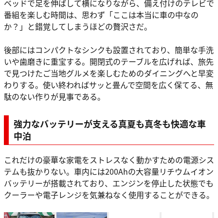
ベッドで足を伸ばして横になりながら、備え付けのテレビで
番組を楽しむ時間は、思わず「ここは本当に車の中なの
か？」と錯覚してしまうほどの贅沢さだ。
後部にはコンパクトなシンクも設置されており、簡単な手洗
いや歯磨きに重宝する。開閉式のテーブルを広げれば、旅先
で見つけたご当地グルメを楽しむためのダイニングへと早変
わりする。使い終わればサッと畳んで空間を広く保てる、無
駄のない作りが見事である。
強力なバッテリーが支える真夏も真冬も快適な車
中泊
これだけの豪華な家電をストレスなく動かすための電源シス
テムも抜かりない。車内には200Ahの大容量リチウムイオン
バッテリーが搭載されており、エンジンを停止した状態でも
クーラーや電子レンジを気兼ねなく使用することができる。