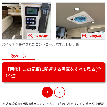
画像(14枚)
画像(14枚)
スイッチが集約されたコントロールパネルと換気扇。
次ページ
【画像】この記事に関連する写真をすべて見る(全
14点)
1
2
※掲載内容は公開日時点のものであり、将来にわたってその真正性を保証