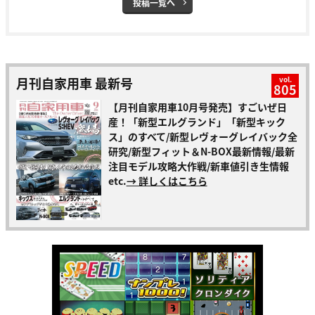
投稿一覧へ
月刊自家用車 最新号
vol.
805
【月刊自家用車10月号発売】すごいぜ日
産！「新型エルグランド」「新型キック
ス」のすべて/新型レヴォーグレイバック全
研究/新型フィット＆N-BOX最新情報/最新
注目モデル攻略大作戦/新車値引き生情報
etc.
→ 詳しくはこちら