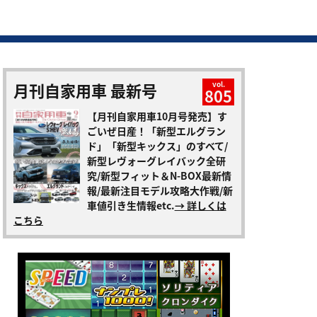
月刊自家用車 最新号
vol.
805
【月刊自家用車10月号発売】す
ごいぜ日産！「新型エルグラン
ド」「新型キックス」のすべて/
新型レヴォーグレイバック全研
究/新型フィット＆N-BOX最新情
報/最新注目モデル攻略大作戦/新
車値引き生情報etc.
→ 詳しくは
こちら