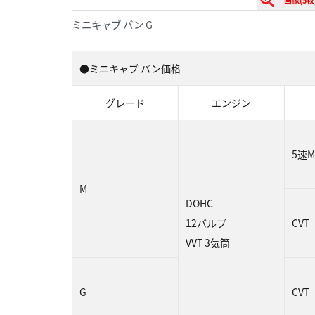
画像(5枚
ミニキャブ バン G
●ミニキャブ バン価格
グレード
エンジン
5速M
M
DOHC
12バルブ
CVT
VVT 3気筒
G
CVT