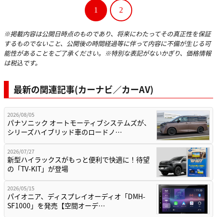
1
2
※掲載内容は公開日時点のものであり、将来にわたってその真正性を保証
するものでないこと、公開後の時間経過等に伴って内容に不備が生じる可
能性があることをご了承ください。※特別な表記がないかぎり、価格情報
は税込です。
最新の関連記事(カーナビ／カーAV)
2026/08/05
パナソニック オートモーティブシステムズが、
シリーズハイブリッド車のロードノ…
2026/07/27
新型ハイラックスがもっと便利で快適に！待望
の「TV-KIT」が登場
2026/05/15
パイオニア、ディスプレイオーディオ「DMH-
SF1000」を発売【空間オーデ…