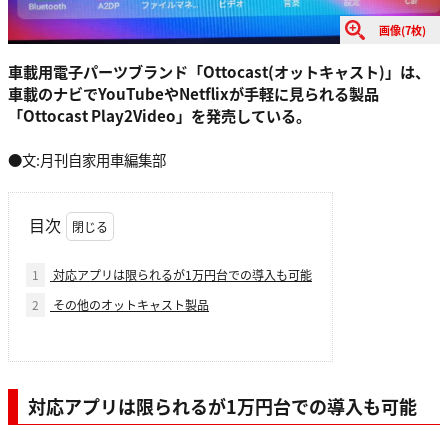
画像(7枚)
車載用電子パーツブランド「Ottocast(オットキャスト)」は、
車載のナビで
YouTubeやNetflixが手軽に
見られる製品
「Ottocast Play2Video」を発売している。
●文:月刊自家用車編集部
目次
1
対応アプリは限られるが1万円台での導入も可能
2
その他のオットキャスト製品
対応アプリは限られるが1万円台での導入も可能