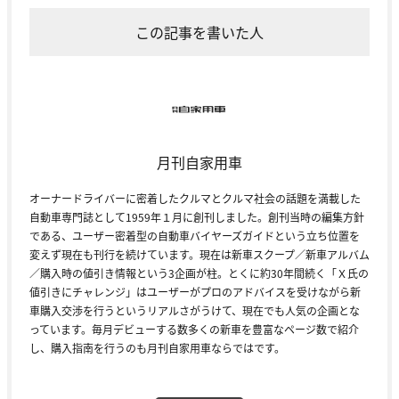
この記事を書いた人
月刊自家用車
オーナードライバーに密着したクルマとクルマ社会の話題を満載した
自動車専門誌として1959年１月に創刊しました。創刊当時の編集方針
である、ユーザー密着型の自動車バイヤーズガイドという立ち位置を
変えず現在も刊行を続けています。現在は新車スクープ／新車アルバム
／購入時の値引き情報という3企画が柱。とくに約30年間続く「Ｘ氏の
値引きにチャレンジ」はユーザーがプロのアドバイスを受けながら新
車購入交渉を行うというリアルさがうけて、現在でも人気の企画とな
っています。毎月デビューする数多くの新車を豊富なページ数で紹介
し、購入指南を行うのも月刊自家用車ならではです。