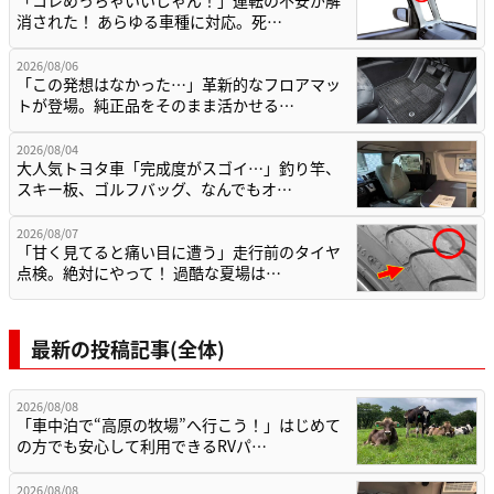
消された！ あらゆる車種に対応。死…
2026/08/06
「この発想はなかった…」革新的なフロアマッ
トが登場。純正品をそのまま活かせる…
2026/08/04
大人気トヨタ車「完成度がスゴイ…」釣り竿、
スキー板、ゴルフバッグ、なんでもオ…
2026/08/07
「甘く見てると痛い目に遭う」走行前のタイヤ
点検。絶対にやって！ 過酷な夏場は…
最新の投稿記事(全体)
2026/08/08
「車中泊で“高原の牧場”へ行こう！」はじめて
の方でも安心して利用できるRVパ…
2026/08/08