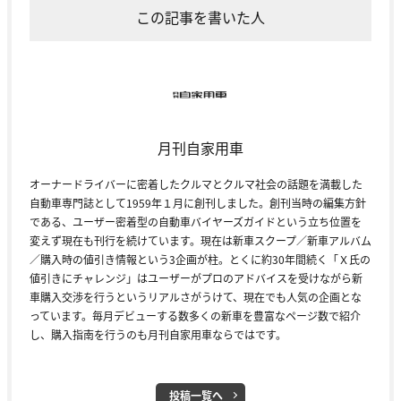
この記事を書いた人
月刊自家用車
オーナードライバーに密着したクルマとクルマ社会の話題を満載した
自動車専門誌として1959年１月に創刊しました。創刊当時の編集方針
である、ユーザー密着型の自動車バイヤーズガイドという立ち位置を
変えず現在も刊行を続けています。現在は新車スクープ／新車アルバム
／購入時の値引き情報という3企画が柱。とくに約30年間続く「Ｘ氏の
値引きにチャレンジ」はユーザーがプロのアドバイスを受けながら新
車購入交渉を行うというリアルさがうけて、現在でも人気の企画とな
っています。毎月デビューする数多くの新車を豊富なページ数で紹介
し、購入指南を行うのも月刊自家用車ならではです。
投稿一覧へ