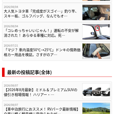
2026/08/04
大人気トヨタ車「完成度がスゴイ…」釣り竿、
スキー板、ゴルフバッグ、なんでもオ…
2026/08/04
「コレめっちゃいいじゃん！」運転の不安が解
消された！ あらゆる車種に対応。死…
2026/07/21
「マジ？ 車内温度50℃→25℃」ドンキの情熱価
格カー用品を検証。さすがのア…
最新の投稿記事(全体)
2026/08/07
【2026年8月最新】ミドル＆プレミアムSUVの
値引き相場情報！ ハリアー・…
2026/08/07
【車中泊旅行におススメ！ RVパーク最新情報】
白亜に輝く観音様に見守られなが…