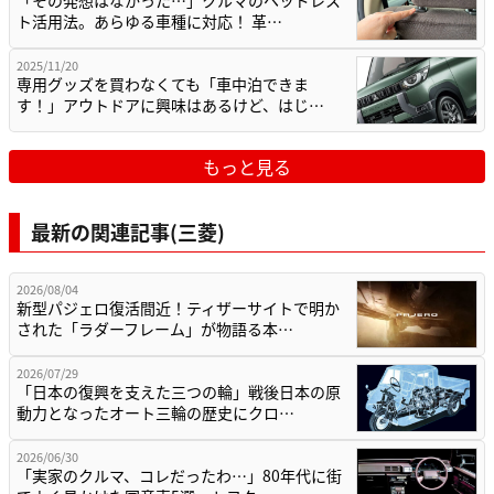
ト活用法。あらゆる車種に対応！ 革…
2025/11/20
専用グッズを買わなくても「車中泊できま
す！」アウトドアに興味はあるけど、はじ…
もっと見る
最新の関連記事(三菱)
2026/08/04
新型パジェロ復活間近！ティザーサイトで明か
された「ラダーフレーム」が物語る本…
2026/07/29
「日本の復興を支えた三つの輪」戦後日本の原
動力となったオート三輪の歴史にクロ…
2026/06/30
「実家のクルマ、コレだったわ…」80年代に街