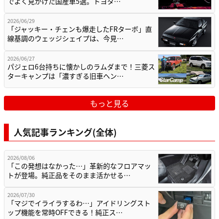
でよく見かけた国産車5選。トヨタ…
2026/06/29
「ジャッキー・チェンも爆走したFRターボ」直
線基調のウェッジシェイプは、今見…
2026/06/27
パジェロ6台持ちに懐かしのラムダまで！三菱ス
ターキャンプは「濃すぎる旧車ヘン…
もっと見る
人気記事ランキング(全体)
2026/08/06
「この発想はなかった…」革新的なフロアマッ
トが登場。純正品をそのまま活かせる…
2026/07/30
「マジでイライラするわ…」アイドリングスト
ップ機能を常時OFFできる！純正ス…