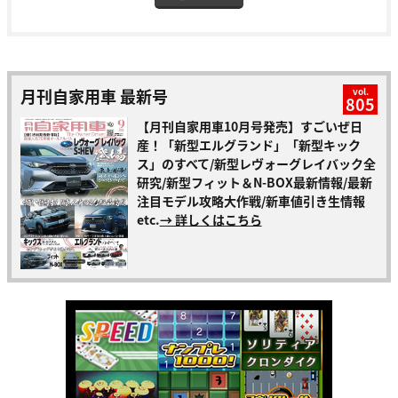
月刊自家用車 最新号
vol.
805
【月刊自家用車10月号発売】すごいぜ日
産！「新型エルグランド」「新型キック
ス」のすべて/新型レヴォーグレイバック全
研究/新型フィット＆N-BOX最新情報/最新
注目モデル攻略大作戦/新車値引き生情報
etc.
→ 詳しくはこちら