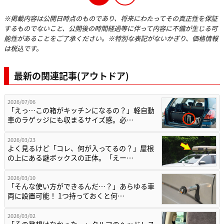
※掲載内容は公開日時点のものであり、将来にわたってその真正性を保証
するものでないこと、公開後の時間経過等に伴って内容に不備が生じる可
能性があることをご了承ください。※特別な表記がないかぎり、価格情報
は税込です。
最新の関連記事(アウトドア)
2026/07/06
「えっ…この箱がキッチンになるの？」軽自動
車のラゲッジにも収まるサイズ感。必…
2026/03/23
よく見るけど「コレ、何が入ってるの？」屋根
の上にある謎ボックスの正体。「えー…
2026/03/10
「そんな使い方ができるんだ…？」あらゆる車
両に設置可能！ 1つ持っておくと何…
2026/03/02
「その発想はなかった…」クルマのヘッドレス