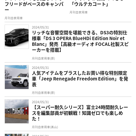
フリードがベースのキャンパ
「ウルテカコート」
ー
月刊自家用車
月刊自家用車
2024/05/31
リッチな音響空間を堪能できる、DS3の特別仕
様車「DS 3 OPERA BlueHDi Edition Noir et
Blanc」発売【高級オーディオ FOCAL社製スピ
ーカーを搭載】
月刊自家用車(原)
2024/05/31
人気アイテムをプラスしたお買い得な特別限定
車「Jeep Renegade Freedom Edition」を発
表
月刊自家用車(原)
2024/05/31
【スーパー耐久シリーズ】富士24時間耐久レー
スを編集部員が初観戦！知識ゼロでも楽しめ
た！
月刊自家用車(髙山)