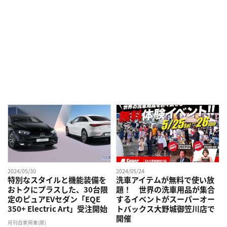
2024/05/30
2024/05/24
特別なスタイルと機能装備を
洗車アイテムが無料で使い放
おトクにプラスした、30台限
題！ 世界の洗車用品が集合
定のピュアEVセダン「EQE
するイベントがスーパーオー
350+ Electric Art」受注開始
トバックス大野城御笠川店で
開催
月刊自家用車(原)