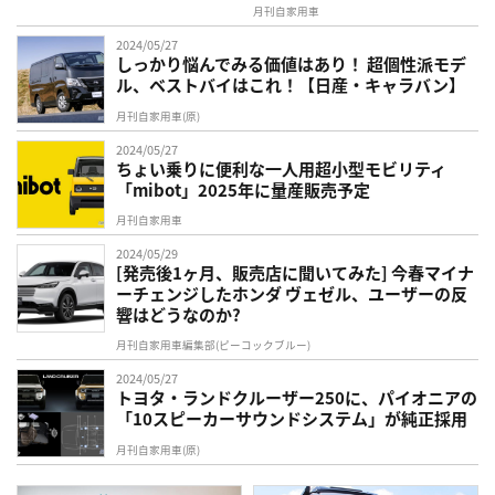
月刊自家用車
2024/05/27
しっかり悩んでみる価値はあり！ 超個性派モデ
ル、ベストバイはこれ！【日産・キャラバン】
月刊自家用車(原)
2024/05/27
ちょい乗りに便利な一人用超小型モビリティ
「mibot」2025年に量産販売予定
月刊自家用車
2024/05/29
[発売後1ヶ月、販売店に聞いてみた] 今春マイナ
ーチェンジしたホンダ ヴェゼル、ユーザーの反
響はどうなのか?
月刊自家用車編集部(ピーコックブルー)
2024/05/27
トヨタ・ランドクルーザー250に、パイオニアの
「10スピーカーサウンドシステム」が純正採用
月刊自家用車(原)