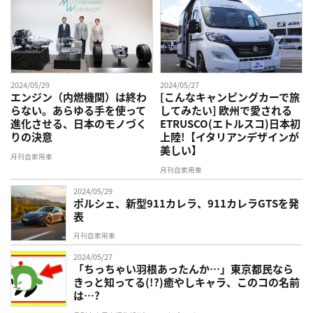
2024/05/29
2024/05/27
エンジン（内燃機関）は終わ
[こんなキャンピングカーで旅
らない。あらゆる手を使って
してみたい] 欧州で愛される
進化させる、日本のモノづく
ETRUSCO(エトルスコ)日本初
りの決意
上陸!【イタリアンデザインが
美しい】
月刊自家用車
月刊自家用車
2024/05/29
ポルシェ、新型911カレラ、911カレラGTSを発
表
月刊自家用車
2024/05/27
「ちっちゃい羽根あったんか…」東京都民なら
きっと知ってる(!?)癒やしキャラ、このコの名前
は…?