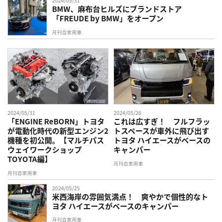
2024/05/31
BMW、麻布台ヒルズにブランドストア
「FREUDE by BMW」をオープン
月刊自家用車
2024/05/31
2024/05/26
「ENGINE ReBORN」トヨタ
これは広すぎ！ フルフラッ
が電動化時代の新型エンジン2
トスペースが車外に飛び出す
機種を初公開。【マルチパス
トヨタ ハイエースがベースの
ウェイワークショップ
キャンパー
TOYOTA編】
月刊自家用車
月刊自家用車
2024/05/25
米西海岸の雰囲気満点！ 爽やかで個性的なト
ヨタ ハイエースがベースのキャンパー
月刊自家用車