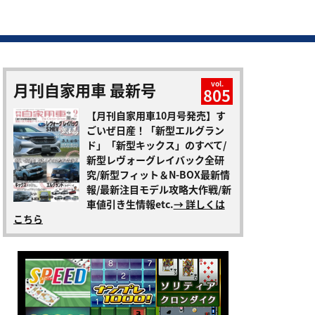
月刊自家用車 最新号
vol.
805
【月刊自家用車10月号発売】す
ごいぜ日産！「新型エルグラン
ド」「新型キックス」のすべて/
新型レヴォーグレイバック全研
究/新型フィット＆N-BOX最新情
報/最新注目モデル攻略大作戦/新
車値引き生情報etc.
→ 詳しくは
こちら