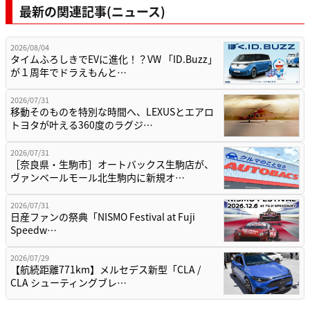
最新の関連記事(ニュース)
2026/08/04
タイムふろしきでEVに進化！？VW 「ID.Buzz」
が１周年でドラえもんと…
2026/07/31
移動そのものを特別な時間へ、LEXUSとエアロ
トヨタが叶える360度のラグジ…
2026/07/31
［奈良県・生駒市］オートバックス生駒店が、
ヴァンベールモール北生駒内に新規オ…
2026/07/31
日産ファンの祭典「NISMO Festival at Fuji
Speedw…
2026/07/29
【航続距離771km】メルセデス新型「CLA /
CLA シューティングブレ…