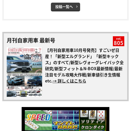
投稿一覧へ
月刊自家用車 最新号
vol.
805
【月刊自家用車10月号発売】すごいぜ日
産！「新型エルグランド」「新型キック
ス」のすべて/新型レヴォーグレイバック全
研究/新型フィット＆N-BOX最新情報/最新
注目モデル攻略大作戦/新車値引き生情報
etc.
→ 詳しくはこちら