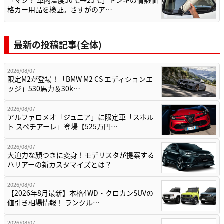
「マジ？ 車内温度50℃→25℃」ドンキの情熱価
格カー用品を検証。さすがのア…
最新の投稿記事(全体)
2026/08/07
限定M2が登場！「BMW M2 CS エディションエ
ッジ」530馬力＆30k…
2026/08/07
アルファロメオ「ジュニア」に限定車「スポル
ト スペチアーレ」登場【525万円…
2026/08/07
大迫力な顔つきに変身！モデリスタが提案する
ハリアーの新カスタマイズとは？
2026/08/07
【2026年8月最新】本格4WD・クロカンSUVの
値引き相場情報！ ランクル…
2026/08/07