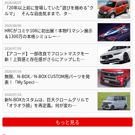
2026/08/07
「20年以上前に登場していた“遊びを極める”ク
ルマ」 そんな自由気ままで、タ…
2026/08/06
HRCがコミケ108に初出展！本物F1マシン展示
＆1300万の本格シミュレー…
2026/07/30
【アコード】一部改良でフロントマスクを一
新！上質感と存在感がさらにアップした…
2026/07/16
無限、N-BOX／N-BOX CUSTOM用パーツを発
表！「My Speci…
2026/07/16
新N-BOXカスタムは、巨大クロームグリルで
「オラオラ顔」を再定義。何が変わ…
もっと見る