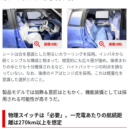
画像(8枚)
画像(8枚)
シートは白を基調とした明るいカラーリングを採用。インパネから
続くシンプルな構成と相まって、視覚的にも広々感が強め。後席まわ
りのゆとりも十分確保されるなど、ハイトパッケージの利点を損な
っていない。なお、後席のドアはヒンジ式を採用。これは軽量化を
意識した選択とのこと。
製品モデルでは加飾＆意匠はともかく、機能装備としては採
用される可能性が高そうだ。
物理スイッチは「必要」。一充電あたりの航続距
離は270km以上を想定