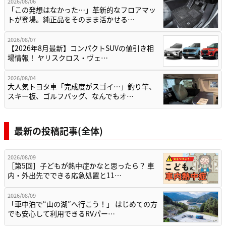
2026/08/06
「この発想はなかった…」革新的なフロアマッ
トが登場。純正品をそのまま活かせる…
2026/08/07
【2026年8月最新】コンパクトSUVの値引き相
場情報！ ヤリスクロス・ヴェ…
2026/08/04
大人気トヨタ車「完成度がスゴイ…」釣り竿、
スキー板、ゴルフバッグ、なんでもオ…
最新の投稿記事(全体)
2026/08/09
［第5回］子どもが熱中症かなと思ったら？ 車
内・外出先でできる応急処置と11…
2026/08/09
「車中泊で“山の湖”へ行こう！」 はじめての方
でも安心して利用できるRVパー…