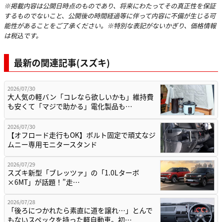
※掲載内容は公開日時点のものであり、将来にわたってその真正性を保証
するものでないこと、公開後の時間経過等に伴って内容に不備が生じる可
能性があることをご了承ください。※特別な表記がないかぎり、価格情報
は税込です。
最新の関連記事(スズキ)
2026/07/30
大人気の軽バン「コレなら欲しいかも」維持費
も安くて「マジで助かる」電化製品も…
2026/07/30
【オフロード走行もOK】ボルト固定で頑丈なジ
ムニー専用モニタースタンド
2026/07/29
スズキ新型「ブレッツァ」の「1.0Lターボ
×6MT」が話題！”走…
2026/07/28
「後ろにつかれたら素直に道を譲れ…」とんで
もないスペックを持った軽自動車。初…