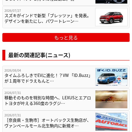
2026/07/27
スズキがインドで新型「ブレッツァ」を発表。
デザインを新たにし、パワートレーン…
もっと見る
最新の関連記事(ニュース)
2026/08/04
タイムふろしきでEVに進化！？VW 「ID.Buzz」
が１周年でドラえもんと…
2026/07/31
移動そのものを特別な時間へ、LEXUSとエアロ
トヨタが叶える360度のラグジ…
2026/07/31
［奈良県・生駒市］オートバックス生駒店が、
ヴァンベールモール北生駒内に新規オ…