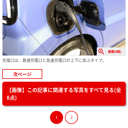
画像(8枚)
充電口は、普通充電口と急速充電口が上下に並ぶタイプ。
次ページ
【画像】この記事に関連する写真をすべて見る(全
8点)
1
2