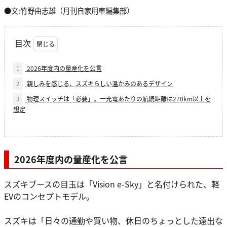
●文:竹野由志雄（月刊自家用車編集部）
目次
1
2026年度内の量産化を公言
2
親しみを感じる、スズキらしい温かみのあるデザイン
3
物理スイッチは「必要」。一充電あたりの航続距離は270km以上を
想定
2026年度内の量産化を公言
スズキブースの目玉は「Vision e-Sky」と名付けられた、軽
EVのコンセプトモデル。
スズキは「日々の通勤や買い物、休日のちょっとした遠出な