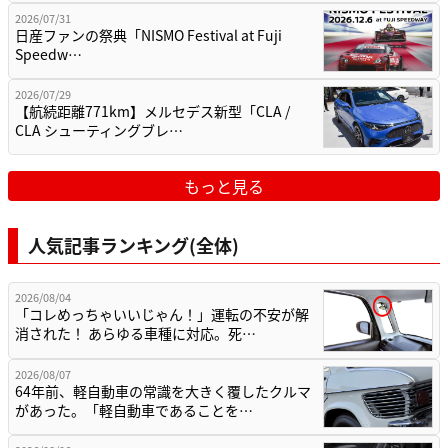
2026/07/31
日産ファンの祭典「NISMO Festival at Fuji
Speedw…
2026/07/29
【航続距離771km】メルセデス新型「CLA /
CLA シューティングブレ…
もっと見る
人気記事ランキング(全体)
2026/08/04
「コレめっちゃいいじゃん！」運転の不安が解
消された！ あらゆる車種に対応。死…
2026/08/07
64年前、軽自動車の常識を大きく覆したクルマ
があった。「軽自動車であることを…