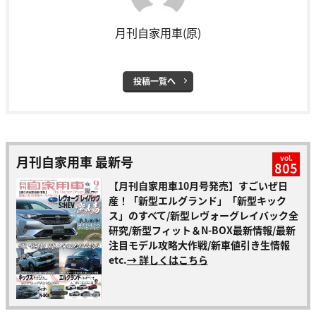
月刊自家用車(原)
投稿一覧へ
月刊自家用車 最新号
vol.
805
【月刊自家用車10月号発売】すごいぜ日
産！「新型エルグランド」「新型キック
ス」のすべて/新型レヴォーグレイバック全
研究/新型フィット＆N-BOX最新情報/最新
注目モデル攻略大作戦/新車値引き生情報
etc.
→ 詳しくはこちら