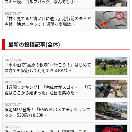
スキー板、ゴルフバッグ、なんでもオ…
2026/08/07
「甘く見てると痛い目に遭う」走行前のタイヤ
点検。絶対にやって！ 過酷な夏場は…
最新の投稿記事(全体)
2026/08/08
「車中泊で“高原の牧場”へ行こう！」はじめて
の方でも安心して利用できるRVパ…
2026/08/08
【週間ランキング】「完成度がスゴイ…」「伝
説はここから始まった」注目を集めた…
2026/08/07
限定M2が登場！「BMW M2 CS エディションエ
ッジ」530馬力＆30k…
2026/08/07
アルファロメオ「ジュニア」に限定車「スポル