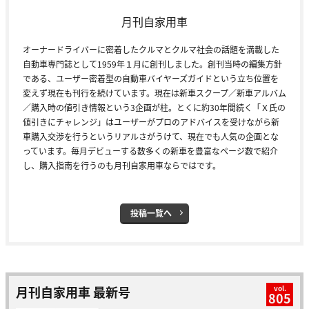
月刊自家用車
オーナードライバーに密着したクルマとクルマ社会の話題を満載した
自動車専門誌として1959年１月に創刊しました。創刊当時の編集方針
である、ユーザー密着型の自動車バイヤーズガイドという立ち位置を
変えず現在も刊行を続けています。現在は新車スクープ／新車アルバム
／購入時の値引き情報という3企画が柱。とくに約30年間続く「Ｘ氏の
値引きにチャレンジ」はユーザーがプロのアドバイスを受けながら新
車購入交渉を行うというリアルさがうけて、現在でも人気の企画とな
っています。毎月デビューする数多くの新車を豊富なページ数で紹介
し、購入指南を行うのも月刊自家用車ならではです。
投稿一覧へ
月刊自家用車 最新号
vol.
805