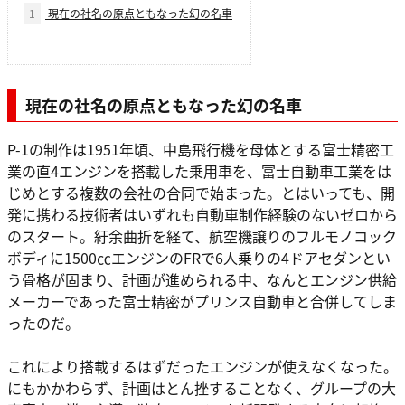
1
現在の社名の原点ともなった幻の名車
現在の社名の原点ともなった幻の名車
P-1の制作は1951年頃、中島飛行機を母体とする富士精密工
業の直4エンジンを搭載した乗用車を、富士自動車工業をは
じめとする複数の会社の合同で始まった。とはいっても、開
発に携わる技術者はいずれも自動車制作経験のないゼロから
のスタート。紆余曲折を経て、航空機譲りのフルモノコック
ボディに1500㏄エンジンのFRで6人乗りの4ドアセダンとい
う骨格が固まり、計画が進められる中、なんとエンジン供給
メーカーであった富士精密がプリンス自動車と合併してしま
ったのだ。
これにより搭載するはずだったエンジンが使えなくなった。
にもかかわらず、計画はとん挫することなく、グループの大