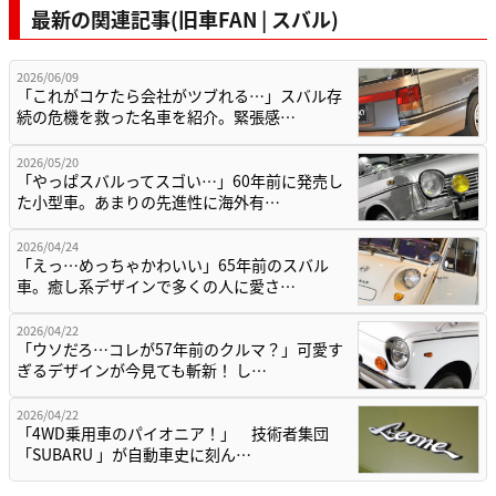
最新の関連記事(旧車FAN | スバル)
2026/06/09
「これがコケたら会社がツブれる…」スバル存
続の危機を救った名車を紹介。緊張感…
2026/05/20
「やっぱスバルってスゴい…」60年前に発売し
た小型車。あまりの先進性に海外有…
2026/04/24
「えっ…めっちゃかわいい」65年前のスバル
車。癒し系デザインで多くの人に愛さ…
2026/04/22
「ウソだろ…コレが57年前のクルマ？」可愛す
ぎるデザインが今見ても斬新！ し…
2026/04/22
「4WD乗用車のパイオニア！」 技術者集団
「SUBARU 」が自動車史に刻ん…