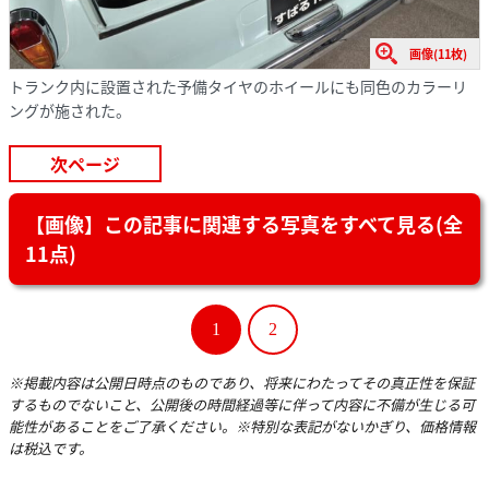
画像(11枚)
トランク内に設置された予備タイヤのホイールにも同色のカラーリ
ングが施された。
次ページ
【画像】この記事に関連する写真をすべて見る(全
11点)
1
2
※掲載内容は公開日時点のものであり、将来にわたってその真正性を保証
するものでないこと、公開後の時間経過等に伴って内容に不備が生じる可
能性があることをご了承ください。※特別な表記がないかぎり、価格情報
は税込です。