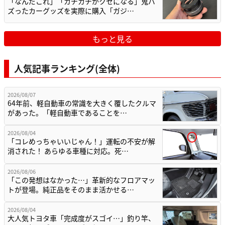
「なんだこれ」「カチカチがクセになる」鬼バ
ズったカーグッズを実際に購入「ガジ…
もっと見る
人気記事ランキング(全体)
2026/08/07
64年前、軽自動車の常識を大きく覆したクルマ
があった。「軽自動車であることを…
2026/08/04
「コレめっちゃいいじゃん！」運転の不安が解
消された！ あらゆる車種に対応。死…
2026/08/06
「この発想はなかった…」革新的なフロアマッ
トが登場。純正品をそのまま活かせる…
2026/08/04
大人気トヨタ車「完成度がスゴイ…」釣り竿、