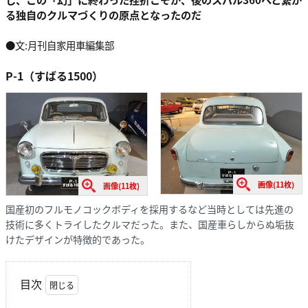
る独自のクルマづくりの原点となったのだ
●文:月刊自家用車編集部
P-1（すばる1500）
画像(11枚)
画像(11枚)
国産初のフルモノコックボディを採用するなど当時としては先進の
技術に多くトライしたクルマだった。また、国産車らしからぬ垢抜
けたデザインが特徴的であった。
目次