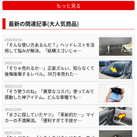
もっと見る
最新の関連記事(大人気商品)
2026/03/16
「そんな使い方あるんだ？」ヘッドレストを活
用して悩みが解決。「結構スゴいじゃ…
2025/12/15
「そりゃ売れるか…」正直ズルい、知らなくて
後悔後悔するレベル。36万本売れた…
2025/12/15
「そう使うのね」「異常なコスパ」使ってみて
感動した神アイテム。どんな車種でも…
2025/12/01
「まさに探していたヤツ」「革新的だ…」マイ
カーの不満解消。「便利すぎて手放せ…
2025/12/01