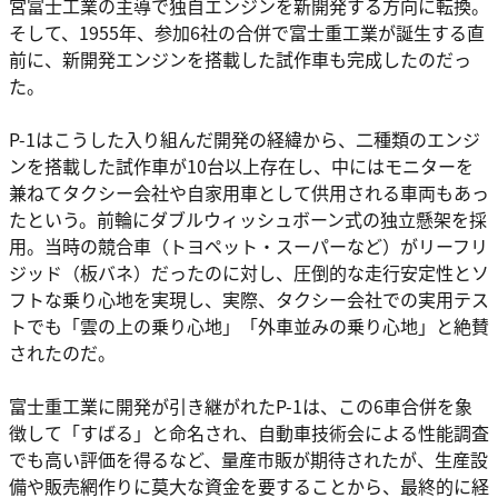
宮富士工業の主導で独自エンジンを新開発する方向に転換。
そして、1955年、参加6社の合併で富士重工業が誕生する直
前に、新開発エンジンを搭載した試作車も完成したのだっ
た。
P-1はこうした入り組んだ開発の経緯から、二種類のエンジ
ンを搭載した試作車が10台以上存在し、中にはモニターを
兼ねてタクシー会社や自家用車として供用される車両もあっ
たという。前輪にダブルウィッシュボーン式の独立懸架を採
用。当時の競合車（トヨペット・スーパーなど）がリーフリ
ジッド（板バネ）だったのに対し、圧倒的な走行安定性とソ
フトな乗り心地を実現し、実際、タクシー会社での実用テス
トでも「雲の上の乗り心地」「外車並みの乗り心地」と絶賛
されたのだ。
富士重工業に開発が引き継がれたP-1は、この6車合併を象
徴して「すばる」と命名され、自動車技術会による性能調査
でも高い評価を得るなど、量産市販が期待されたが、生産設
備や販売網作りに莫大な資金を要することから、最終的に経