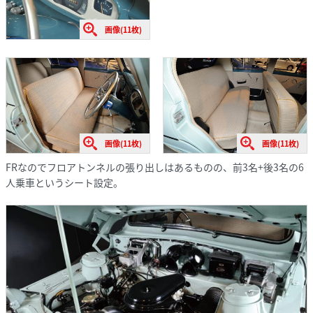
画像(11枚)
画像(11枚)
画像(11枚)
FRなのでフロアトンネルの張り出しはあるものの、前3名+後3名の6
人乗車というシート設定。