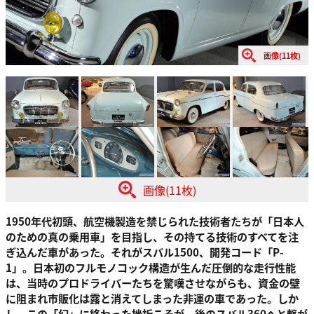
画像(11枚)
画像(11枚)
1950年代初頭、航空機製造を禁じられた技術者たちが「日本人
のための真の乗用車」を目指し、その持てる技術のすべてを注
ぎ込んだ車があった。それがスバル1500、開発コード「P-
1」。日本初のフルモノコック構造が生んだ圧倒的な走行性能
は、当時のプロドライバーたちを驚嘆させながらも、資金の壁
に阻まれ市販化は露と消えてしまった非運の車であった。しか
し、この「幻」に終わった挫折こそが、後のスバル360へと繋が