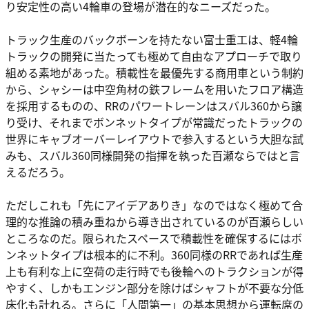
り安定性の高い4輪車の登場が潜在的なニーズだった。
トラック生産のバックボーンを持たない富士重工は、軽4輪
トラックの開発に当たっても極めて自由なアプローチで取り
組める素地があった。積載性を最優先する商用車という制約
から、シャシーは中空角材の鉄フレームを用いたフロア構造
を採用するものの、RRのパワートレーンはスバル360から譲
り受け、それまでボンネットタイプが常識だったトラックの
世界にキャブオーバーレイアウトで参入するという大胆な試
みも、スバル360同様開発の指揮を執った百瀬ならではと言
えるだろう。
ただしこれも「先にアイデアありき」なのではなく極めて合
理的な推論の積み重ねから導き出されているのが百瀬らしい
ところなのだ。限られたスペースで積載性を確保するにはボ
ンネットタイプは根本的に不利。360同様のRRであれば生産
上も有利な上に空荷の走行時でも後輪へのトラクションが得
やすく、しかもエンジン部分を除けばシャフトが不要な分低
床化も計れる。さらに「人間第一」の基本思想から運転席の