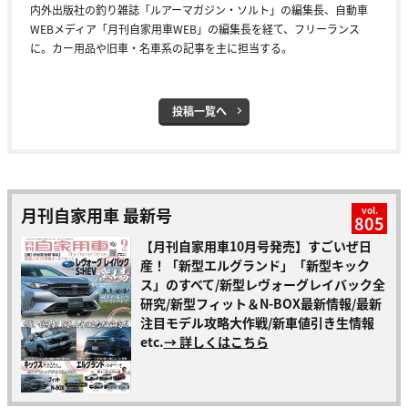
内外出版社の釣り雑誌「ルアーマガジン・ソルト」の編集長、自動車
WEBメディア「月刊自家用車WEB」の編集長を経て、フリーランス
に。カー用品や旧車・名車系の記事を主に担当する。
投稿一覧へ
月刊自家用車 最新号
vol.
805
【月刊自家用車10月号発売】すごいぜ日
産！「新型エルグランド」「新型キック
ス」のすべて/新型レヴォーグレイバック全
研究/新型フィット＆N-BOX最新情報/最新
注目モデル攻略大作戦/新車値引き生情報
etc.
→ 詳しくはこちら