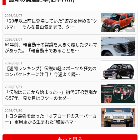
2026/08/07
「20年以上前に登場していた“遊びを極める”ク
ルマ」 そんな自由気ままで、タ…
2026/08/07
64年前、軽自動車の常識を大きく覆したクルマ
があった。「軽自動車であることを…
2026/08/01
【週間ランキング】伝説の軽スポーツ＆狂気の
コンパクトカーに注目！ 今週よく読…
2026/07/31
「伝説はここから始まった…」初代GT-R登場か
ら57年。見た目はフツーのセダ…
2026/07/30
トヨタ最強を謳った「オフロードのスーパーカ
ー」 軍用車から生まれた“和製ハマ…
もっと見る