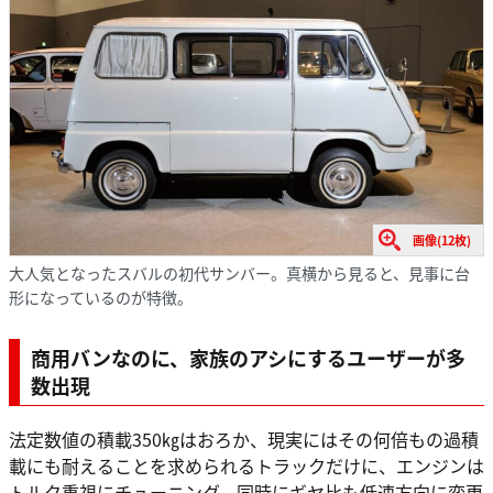
画像(12枚)
大人気となったスバルの初代サンバー。真横から見ると、見事に台
形になっているのが特徴。
商用
バンなのに、家族のアシにするユーザーが多
数出現
法定数値の積載350㎏はおろか、現実にはその何倍もの過積
載にも耐えることを求められるトラックだけに、エンジンは
トルク重視にチューニング、同時にギヤ比も低速方向に変更