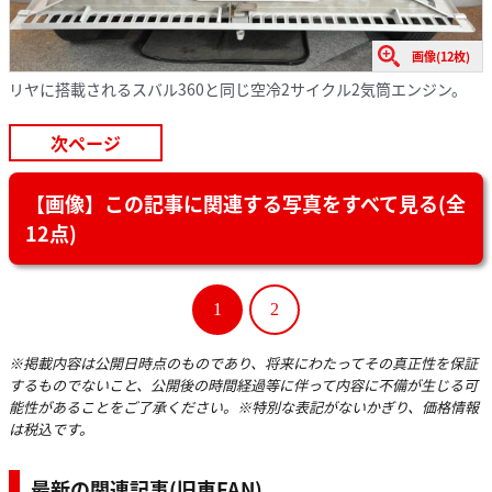
画像(12枚)
リヤに搭載されるスバル360と同じ空冷2サイクル2気筒エンジン。
次ページ
【画像】この記事に関連する写真をすべて見る(全
12点)
1
2
※掲載内容は公開日時点のものであり、将来にわたってその真正性を保証
するものでないこと、公開後の時間経過等に伴って内容に不備が生じる可
能性があることをご了承ください。※特別な表記がないかぎり、価格情報
は税込です。
最新の関連記事(旧車FAN)