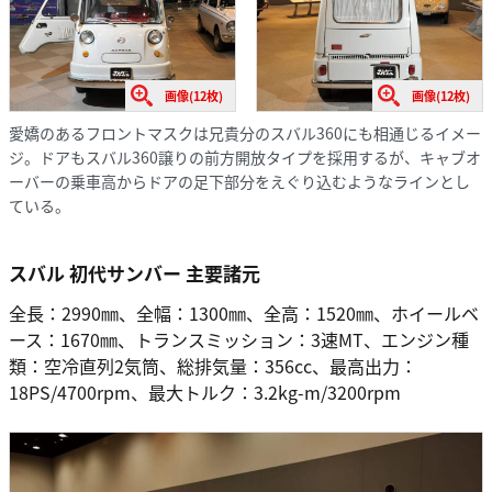
画像(12枚)
画像(12枚)
愛嬌のあるフロントマスクは兄貴分のスバル360にも相通じるイメー
ジ。ドアもスバル360譲りの前方開放タイプを採用するが、キャブオ
ーバーの乗車高からドアの足下部分をえぐり込むようなラインとし
ている。
スバル 初代サンバー 主要諸元
全長：2990㎜、全幅：1300㎜、全高：1520㎜、ホイールベ
ース：1670㎜、トランスミッション：3速MT、エンジン種
類：空冷直列2気筒、総排気量：356cc、最高出力：
18PS/4700rpm、最大トルク：3.2kg-m/3200rpm