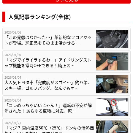
人気記事ランキング(全体)
2026/08/06
「この発想はなかった…」革新的なフロアマッ
トが登場。純正品をそのまま活かせる…
2026/07/30
「マジでイライラするわ…」アイドリングスト
ップ機能を常時OFFできる！純正ス…
2026/08/04
大人気トヨタ車「完成度がスゴイ…」釣り竿、
スキー板、ゴルフバッグ、なんでもオ…
2026/08/04
「コレめっちゃいいじゃん！」運転の不安が解
消された！ あらゆる車種に対応。死…
2026/07/21
「マジ？ 車内温度50℃→25℃」ドンキの情熱価