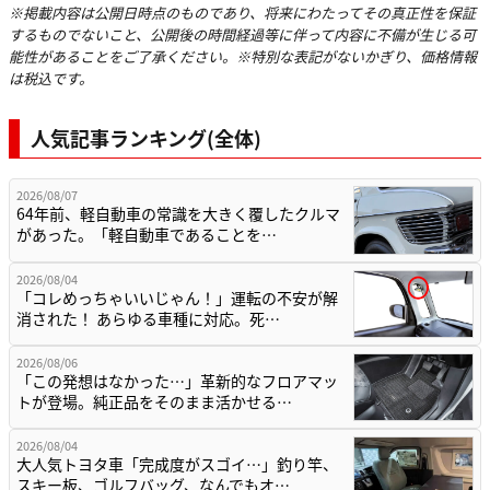
※掲載内容は公開日時点のものであり、将来にわたってその真正性を保証
するものでないこと、公開後の時間経過等に伴って内容に不備が生じる可
能性があることをご了承ください。※特別な表記がないかぎり、価格情報
は税込です。
人気記事ランキング(全体)
2026/08/07
64年前、軽自動車の常識を大きく覆したクルマ
があった。「軽自動車であることを…
2026/08/04
「コレめっちゃいいじゃん！」運転の不安が解
消された！ あらゆる車種に対応。死…
2026/08/06
「この発想はなかった…」革新的なフロアマッ
トが登場。純正品をそのまま活かせる…
2026/08/04
大人気トヨタ車「完成度がスゴイ…」釣り竿、
スキー板、ゴルフバッグ、なんでもオ…