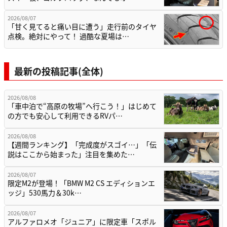
2026/08/07
「甘く見てると痛い目に遭う」走行前のタイヤ
点検。絶対にやって！ 過酷な夏場は…
最新の投稿記事(全体)
2026/08/08
「車中泊で“高原の牧場”へ行こう！」はじめて
の方でも安心して利用できるRVパ…
2026/08/08
【週間ランキング】「完成度がスゴイ…」「伝
説はここから始まった」注目を集めた…
2026/08/07
限定M2が登場！「BMW M2 CS エディションエ
ッジ」530馬力＆30k…
2026/08/07
アルファロメオ「ジュニア」に限定車「スポル