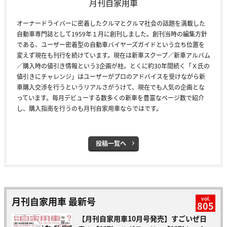
月刊自家用車
オーナードライバーに密着したクルマとクルマ社会の話題を満載した
自動車専門誌として1959年１月に創刊しました。創刊当時の編集方針
である、ユーザー密着型の自動車バイヤーズガイドという立ち位置を
変えず現在も刊行を続けています。現在は新車スクープ／新車アルバム
／購入時の値引き情報という3企画が柱。とくに約30年間続く「Ｘ氏の
値引きにチャレンジ」はユーザーがプロのアドバイスを受けながら新
車購入交渉を行うというリアルさがうけて、現在でも人気の企画とな
っています。毎月デビューする数多くの新車を豊富なページ数で紹介
し、購入指南を行うのも月刊自家用車ならではです。
投稿一覧へ
月刊自家用車 最新号
vol.
805
【月刊自家用車10月号発売】すごいぜ日