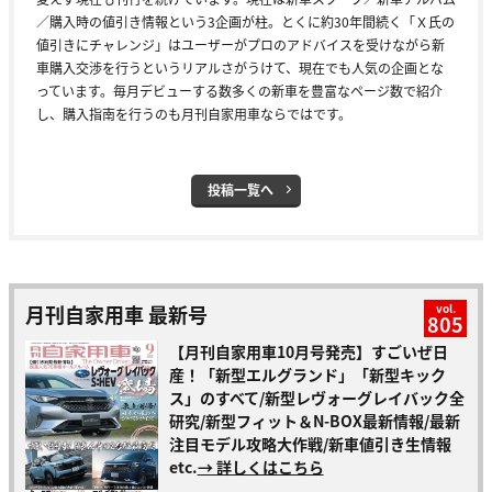
／購入時の値引き情報という3企画が柱。とくに約30年間続く「Ｘ氏の
値引きにチャレンジ」はユーザーがプロのアドバイスを受けながら新
車購入交渉を行うというリアルさがうけて、現在でも人気の企画とな
っています。毎月デビューする数多くの新車を豊富なページ数で紹介
し、購入指南を行うのも月刊自家用車ならではです。
投稿一覧へ
月刊自家用車 最新号
vol.
805
【月刊自家用車10月号発売】すごいぜ日
産！「新型エルグランド」「新型キック
ス」のすべて/新型レヴォーグレイバック全
研究/新型フィット＆N-BOX最新情報/最新
注目モデル攻略大作戦/新車値引き生情報
etc.
→ 詳しくはこちら