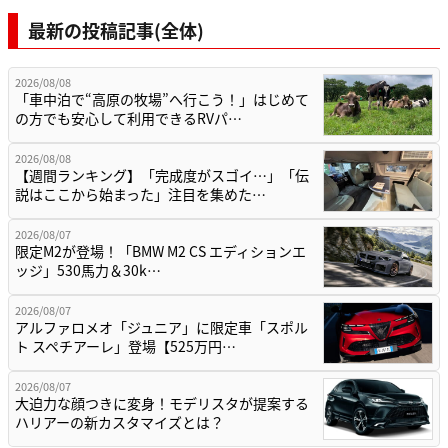
最新の投稿記事(全体)
2026/08/08
「車中泊で“高原の牧場”へ行こう！」はじめて
の方でも安心して利用できるRVパ…
2026/08/08
【週間ランキング】「完成度がスゴイ…」「伝
説はここから始まった」注目を集めた…
2026/08/07
限定M2が登場！「BMW M2 CS エディションエ
ッジ」530馬力＆30k…
2026/08/07
アルファロメオ「ジュニア」に限定車「スポル
ト スペチアーレ」登場【525万円…
2026/08/07
大迫力な顔つきに変身！モデリスタが提案する
ハリアーの新カスタマイズとは？