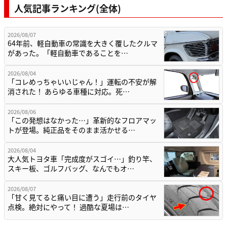
人気記事ランキング(全体)
2026/08/07
64年前、軽自動車の常識を大きく覆したクルマ
があった。「軽自動車であることを…
2026/08/04
「コレめっちゃいいじゃん！」運転の不安が解
消された！ あらゆる車種に対応。死…
2026/08/06
「この発想はなかった…」革新的なフロアマッ
トが登場。純正品をそのまま活かせる…
2026/08/04
大人気トヨタ車「完成度がスゴイ…」釣り竿、
スキー板、ゴルフバッグ、なんでもオ…
2026/08/07
「甘く見てると痛い目に遭う」走行前のタイヤ
点検。絶対にやって！ 過酷な夏場は…