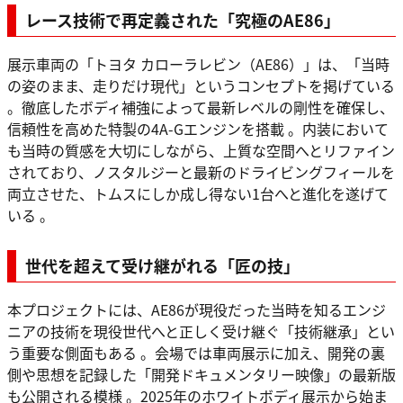
レース技術で再定義された「究極のAE86」
展示車両の「トヨタ カローラレビン（AE86）」は、「当時
の姿のまま、走りだけ現代」というコンセプトを掲げている
。徹底したボディ補強によって最新レベルの剛性を確保し、
信頼性を高めた特製の4A-Gエンジンを搭載 。内装において
も当時の質感を大切にしながら、上質な空間へとリファイン
されており、ノスタルジーと最新のドライビングフィールを
両立させた、トムスにしか成し得ない1台へと進化を遂げて
いる 。
世代を超えて受け継がれる「匠の技」
本プロジェクトには、AE86が現役だった当時を知るエンジ
ニアの技術を現役世代へと正しく受け継ぐ「技術継承」とい
う重要な側面もある 。会場では車両展示に加え、開発の裏
側や思想を記録した「開発ドキュメンタリー映像」の最新版
も公開される模様 。2025年のホワイトボディ展示から始ま