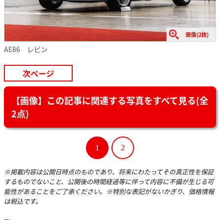
画像(2枚)
AE86 レビン
次ページ
【画像】この記事に関連する写真をすべて見る(全
2点)
1
2
※掲載内容は公開日時点のものであり、将来にわたってその真正性を保証
するものでないこと、公開後の時間経過等に伴って内容に不備が生じる可
能性があることをご了承ください。※特別な表記がないかぎり、価格情報
は税込です。