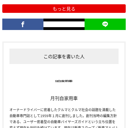
もっと見る
この記事を書いた人
月刊自家用車
オーナードライバーに密着したクルマとクルマ社会の話題を満載した
自動車専門誌として1959年１月に創刊しました。創刊当時の編集方針
である、ユーザー密着型の自動車バイヤーズガイドという立ち位置を
変えず現在も刊行を続けています。現在は新車スクープ／新車アルバム