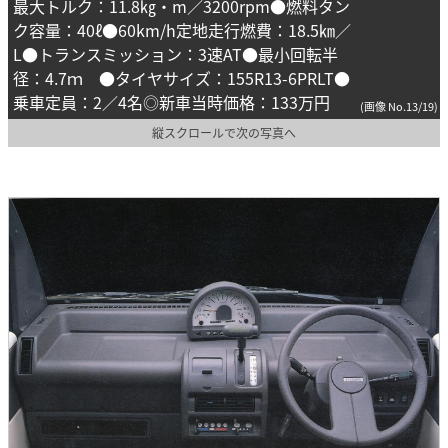
最大トルク：11.8㎏・m／3200rpm●燃料タン
ク容量：40ℓ●60km/h定地走行燃費：18.5㎞／
L●トランスミッション：3速AT●最小回転半
径：4.7ｍ ●タイヤサイズ：155R13-6PRLT●
乗車定員：2／4名◎新車当時価格：133万円
(画像 No.13/19)
縦スクロールで次の写真へ