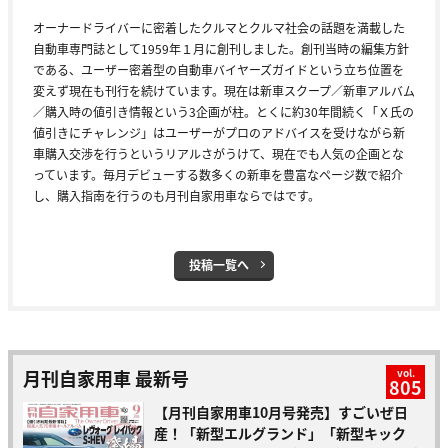
オーナードライバーに密着したクルマとクルマ社会の話題を満載した
自動車専門誌として1959年１月に創刊しました。創刊当時の編集方針
である、ユーザー密着型の自動車バイヤーズガイドという立ち位置を
変えず現在も刊行を続けています。現在は新車スクープ／新車アルバム
／購入時の値引き情報という3企画が柱。とくに約30年間続く「Ｘ氏の
値引きにチャレンジ」はユーザーがプロのアドバイスを受けながら新
車購入交渉を行うというリアルさがうけて、現在でも人気の企画とな
っています。毎月デビューする数多くの新車を豊富なページ数で紹介
し、購入指南を行うのも月刊自家用車ならではです。
投稿一覧へ
月刊自家用車 最新号
vol.
805
【月刊自家用車10月号発売】すごいぜ日
産！「新型エルグランド」「新型キック