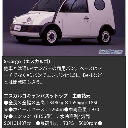
S-cargo（エスカルゴ）
他車とは違い4ナンバーの商用バン。ベースはマ
ーチでなくADバンでエンジンは1.5L。Be-1など
とは開発陣も違う。
エスカルゴキャンバスットップ 主要諸元
●全長×全幅×全高：3480㎜×1595㎜×1860
㎜●ホイールベース：2260㎜●車両重量：970
㎏●エンジン（E15S型）：水冷直列4気筒
SOHC1487㏄ ●最高出力：73PS／5600rpm●