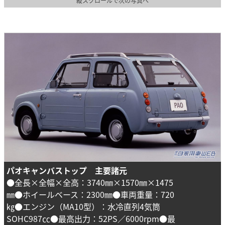
縦スクロールで次の写真へ
パオキャンバストップ 主要諸元
●全長×全幅×全高：3740㎜×1570㎜×1475
㎜●ホイールベース：2300㎜●車両重量：720
㎏●エンジン（MA10型）：水冷直列4気筒
SOHC987㏄●最高出力：52PS／6000rpm●最