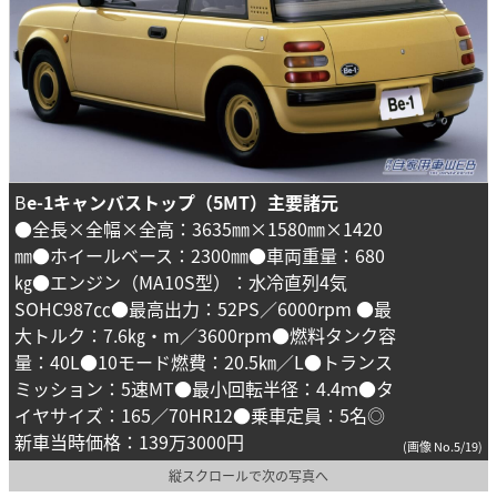
B
e-1キャンバストップ（5MT）主要諸元
●全長×全幅×全高：3635㎜×1580㎜×1420
㎜●ホイールベース：2300㎜●車両重量：680
㎏●エンジン（MA10S型）：水冷直列4気
SOHC987㏄●最高出力：52PS／6000rpm ●最
大トルク：7.6㎏・m／3600rpm●燃料タンク容
量：40L●10モード燃費：20.5㎞／L●トランス
ミッション：5速MT●最小回転半径：4.4ｍ●タ
イヤサイズ：165／70HR12●乗車定員：5名◎
新車当時価格：139万3000円
(画像 No.5/19)
縦スクロールで次の写真へ