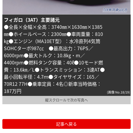
フィガロ（3AT）主要諸元
●全長×全幅×全高：3740㎜×1630㎜×1385
㎜●ホイールベース：2300㎜●車両重量：810
㎏●エンジン（MA10ET型）：水冷直列4気筒
SOHCターボ987㏄ ●最高出力：76PS／
6000rpm●最大トルク：10.8㎏・m／
4400rpm●燃料タンク容量：40ℓ●10モード燃
費：13.6㎞／L●トランスミッション：3速AT●
最小回転半径：4.7ｍ●タイヤサイズ：165／
70R12 77H●乗車定員：4名◎新車当時価格：
187万円
(画像 No.18/19)
縦スクロールで次の写真へ
記事へ戻る