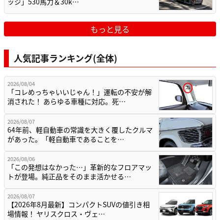
ッジ」530馬力＆30k…
もっと見る
人気記事ランキング(全体)
2026/08/04
「コレめっちゃいいじゃん！」運転の不安が解
消された！ あらゆる車種に対応。死…
2026/08/07
64年前、軽自動車の常識を大きく覆したクルマ
があった。「軽自動車であることを…
2026/08/06
「この発想はなかった…」革新的なフロアマッ
トが登場。純正品をそのまま活かせる…
2026/08/07
【2026年8月最新】コンパクトSUVの値引き相
場情報！ ヤリスクロス・ヴェ…