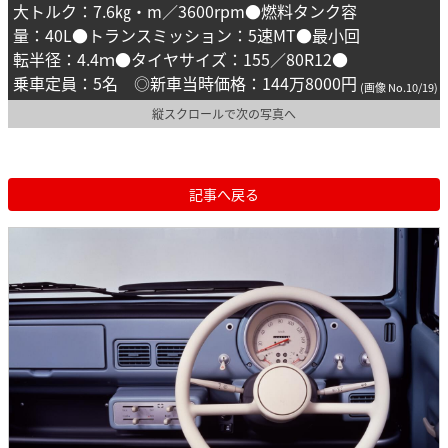
大トルク：7.6㎏・m／3600rpm●燃料タンク容
量：40L●トランスミッション：5速MT●最小回
転半径：4.4ｍ●タイヤサイズ：155／80R12●
乗車定員：5名 ◎新車当時価格：144万8000円
(画像 No.10/19)
縦スクロールで次の写真へ
記事へ戻る