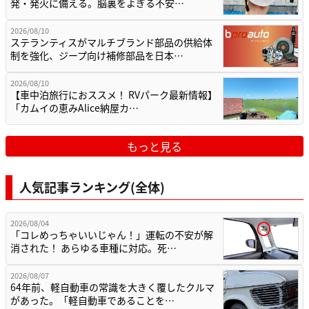
発・発火に備える。脳裏をよぎる不安…
2026/08/10
ステランティスがマルチブランド部品の供給体
制を強化、ジープ向け補修部品を日本…
2026/08/10
【車中泊旅行におススメ！ RVパーク最新情報】
「カムイの恵みAlice納屋カ…
もっと見る
人気記事ランキング(全体)
2026/08/04
「コレめっちゃいいじゃん！」運転の不安が解
消された！ あらゆる車種に対応。死…
2026/08/07
64年前、軽自動車の常識を大きく覆したクルマ
があった。「軽自動車であることを…