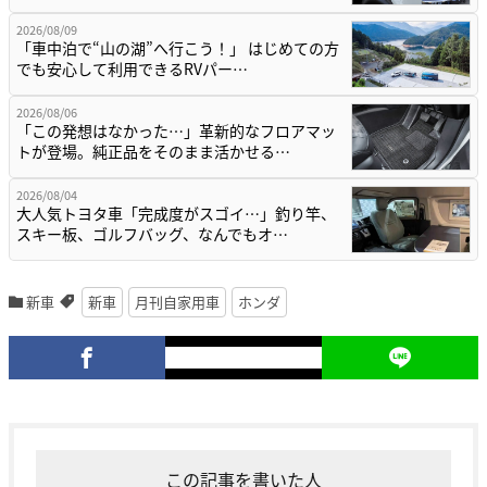
2026/08/09
「車中泊で“山の湖”へ行こう！」 はじめての方
でも安心して利用できるRVパー…
2026/08/06
「この発想はなかった…」革新的なフロアマッ
トが登場。純正品をそのまま活かせる…
2026/08/04
大人気トヨタ車「完成度がスゴイ…」釣り竿、
スキー板、ゴルフバッグ、なんでもオ…
新車
新車
月刊自家用車
ホンダ
この記事を書いた人