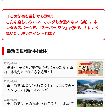
【この記事を最初から読む】
こんな楽しいクルマ、ホンダしか造れない（笑）。ホ
ンダのスポーツEV「スーパー ワン」試乗で、とにかく
驚いた、凄いポイントとは？
最新の投稿記事(全体)
2026/08/09
［第5回］子どもが熱中症かなと思ったら？ 車
内・外出先でできる応急処置と11…
2026/08/09
「車中泊で“山の湖”へ行こう！」 はじめての方
でも安心して利用できるRVパー…
2026/08/08
「車中泊で“高原の牧場”へ行こう！」はじめて