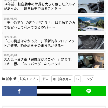
64年前、軽自動車の常識を大きく覆したクルマ
があった。「軽自動車であることを…
2026/08/09
「車中泊で“山の湖”へ行こう！」 はじめての方
でも安心して利用できるRVパー…
2026/08/06
「この発想はなかった…」革新的なフロアマッ
トが登場。純正品をそのまま活かせる…
2026/08/04
大人気トヨタ車「完成度がスゴイ…」釣り竿、
スキー板、ゴルフバッグ、なんでもオ…
新車
試乗インプレ
新車
月刊自家用車
EV
ホンダ