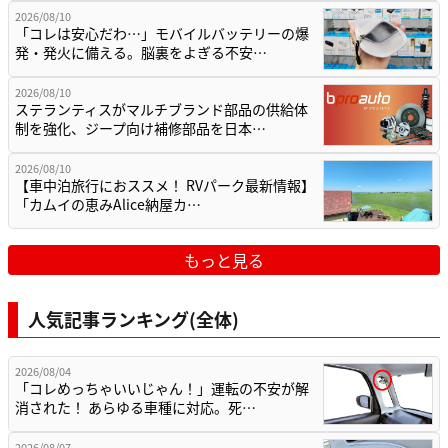
2026/08/10
「コレは安心だわ…」モバイルバッテリーの爆
発・発火に備える。脳裏をよぎる不安…
2026/08/10
ステランティスがマルチブランド部品の供給体
制を強化、ジープ向け補修部品を日本…
2026/08/10
【車中泊旅行におススメ！ RVパーク最新情報】
「カムイの恵みAlice納屋カ…
もっと見る
人気記事ランキング(全体)
2026/08/04
「コレめっちゃいいじゃん！」運転の不安が解
消された！ あらゆる車種に対応。死…
2026/08/07