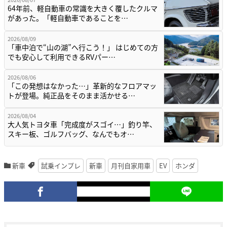
64年前、軽自動車の常識を大きく覆したクルマ
があった。「軽自動車であることを…
2026/08/09
「車中泊で“山の湖”へ行こう！」 はじめての方
でも安心して利用できるRVパー…
2026/08/06
「この発想はなかった…」革新的なフロアマッ
トが登場。純正品をそのまま活かせる…
2026/08/04
大人気トヨタ車「完成度がスゴイ…」釣り竿、
スキー板、ゴルフバッグ、なんでもオ…
新車
試乗インプレ
新車
月刊自家用車
EV
ホンダ