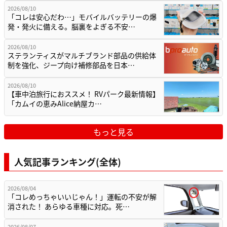
2026/08/10
「コレは安心だわ…」モバイルバッテリーの爆
発・発火に備える。脳裏をよぎる不安…
2026/08/10
ステランティスがマルチブランド部品の供給体
制を強化、ジープ向け補修部品を日本…
2026/08/10
【車中泊旅行におススメ！ RVパーク最新情報】
「カムイの恵みAlice納屋カ…
もっと見る
人気記事ランキング(全体)
2026/08/04
「コレめっちゃいいじゃん！」運転の不安が解
消された！ あらゆる車種に対応。死…
2026/08/07