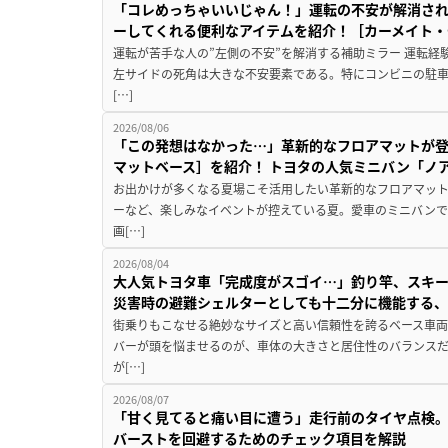
「コレめっちゃいいじゃん！」運転の不安が解消され
ーしてくれる便利なアイテムを紹介！［カーメイト・CZ
運転が苦手な人の”左側の不安”を解消する補助ミラー 運転経
左サイドの死角は大きな不安要素である。特にコンビニの駐
[…]
2026/08/06
「この発想はなかった…」革新的なフロアマットが
マットベース］を紹介！ トヨタの人気ミニバン「ノ
お出かけが多くなる夏場こそ活用したい革新的なフロアマット
ーなど、楽しみなイベントが控えている夏。愛車のミニバン
画[…]
2026/08/04
大人気トヨタ車「完成度がスゴイ…」釣り竿、スキー
災害時の避難シェルターとしても十二分に機能する
街乗りもこなせる絶妙なサイズと高い信頼性を誇るベース車両
バーが頭を悩ませるのが、車体の大きさと居住性のバランス
が[…]
2026/08/07
「甘く見てると痛い目に遭う」走行前のタイヤ点検。
バーストを回避するためのチェック項目を解説