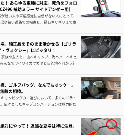
た！ あらゆる車種に対応。死角をフォロ
496 補助ミラー サイドアンダー用］
験が浅い人や車幅感覚に自信がない人にとって、
車場や狭い道路での幅寄せ、縁石ギリギリまで車
登場。純正品をそのまま活かせる［ゴリラ
ア・ヴォクシー」にピッタリ！
 家族や友人と、山へキャンプ、海へバーベキュ
でみんなでワイワイガヤガヤと目的地へ向かう計
板、ゴルフバッグ、なんでもオッケー。
、無敵の相棒。
 キャンピングカー選びにおいて、多くのドライ
だ。広々としたキャブコンバージョンは魅力的だ
絶対にやって！ 過酷な夏場は特に注意。