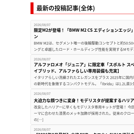
最新の投稿記事(全体)
2026/08/07
限定M2が登場！「BMW M2 CS エディションエッジ
ン
BMW M2は、セグメント唯一の後輪駆動コンセプトと約50:
ングと卓越したロード・ホールディング性能を実現するMモデル。BMW 
2026/08/07
アルファロメオ「ジュニア」に限定車「スポルト スペ
イブリッド、アルファらしい専用装備も充実】
イタリアらしい洗練されたエレガンスをプラス 2025年に国内
の新時代を象徴するコンパクトモデル。「Ibrida」は1.2L直3
2026/08/07
大迫力な顔つきに変身！モデリスタが提案するハリ
改良したハリアーに早くもモデリスタ専用キットが登場！ 今
ーマに合わせた漆黒のメッキ加飾が採用された。従来のクロ
の[…]
2026/08/07