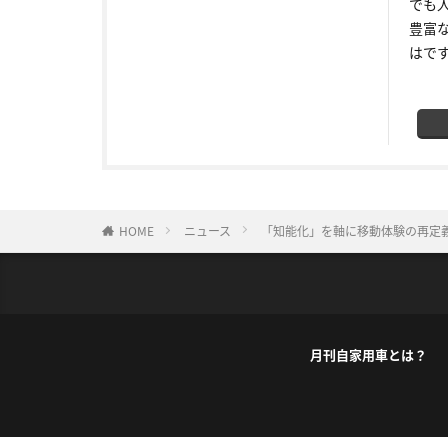
でも
豊富
はで
HOME
ニュース
「知能化」を軸に移動体験の再定
月刊自家用車とは？