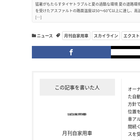
猛暑がもたらすタイヤトラブルと夏の過酷な環境 夏の道路環
を受けたアスファルトの路面温度は50〜60℃以上に達し、
[…]
ニュース
月刊自家用車
スカイライン
エクスト
この記事を書いた人
オー
た自
方針
位置
車ア
間続
月刊自家用車
スを