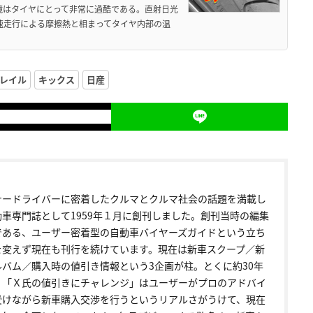
境はタイヤにとって非常に過酷である。直射日光
高速走行による摩擦熱と相まってタイヤ内部の温
レイル
キックス
日産
ナードライバーに密着したクルマとクルマ社会の話題を満載し
動車専門誌として1959年１月に創刊しました。創刊当時の編集
である、ユーザー密着型の自動車バイヤーズガイドという立ち
を変えず現在も刊行を続けています。現在は新車スクープ／新
ルバム／購入時の値引き情報という3企画が柱。とくに約30年
く「Ｘ氏の値引きにチャレンジ」はユーザーがプロのアドバイ
受けながら新車購入交渉を行うというリアルさがうけて、現在