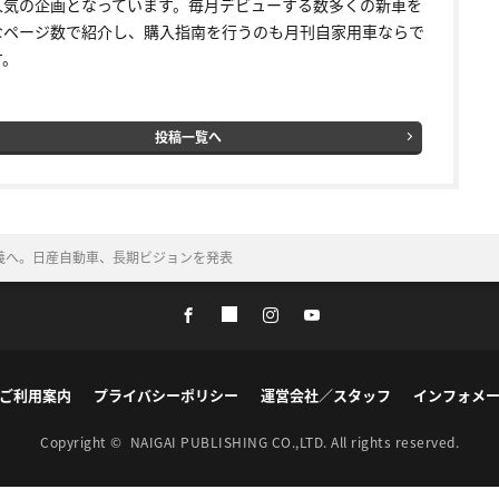
人気の企画となっています。毎月デビューする数多くの新車を
なページ数で紹介し、購入指南を行うのも月刊自家用車ならで
す。
投稿一覧へ
義へ。日産自動車、長期ビジョンを発表
ご利用案内
プライバシーポリシー
運営会社／スタッフ
インフォメ
Copyright ©
NAIGAI PUBLISHING CO.,LTD.
All rights reserved.