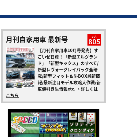
月刊自家用車 最新号
vol.
805
【月刊自家用車10月号発売】す
ごいぜ日産！「新型エルグラン
ド」「新型キックス」のすべて/
新型レヴォーグレイバック全研
究/新型フィット＆N-BOX最新情
報/最新注目モデル攻略大作戦/新
車値引き生情報etc.
→ 詳しくは
こちら