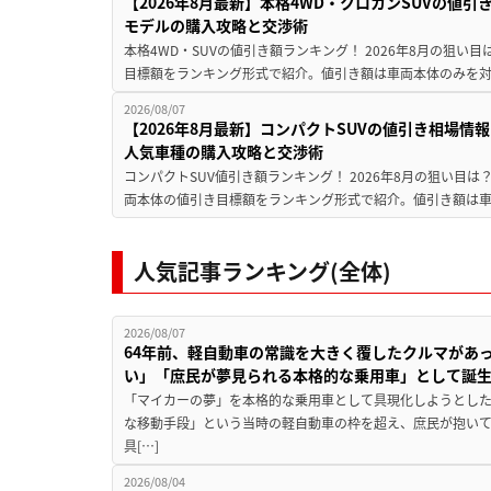
【2026年8月最新】本格4WD・クロカンSUVの値
モデルの購入攻略と交渉術
本格4WD・SUVの値引き額ランキング！ 2026年8月の狙い目
目標額をランキング形式で紹介。値引き額は車両本体のみを対
2026/08/07
【2026年8月最新】コンパクトSUVの値引き相場情報
人気車種の購入攻略と交渉術
コンパクトSUV値引き額ランキング！ 2026年8月の狙い目は？
両本体の値引き目標額をランキング形式で紹介。値引き額は車
人気記事ランキング(全体)
2026/08/07
64年前、軽自動車の常識を大きく覆したクルマがあ
い」「庶民が夢見られる本格的な乗用車」として誕
「マイカーの夢」を本格的な乗用車として具現化しようとした
な移動手段」という当時の軽自動車の枠を超え、庶民が抱い
具[…]
2026/08/04