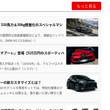
もっと見る
」530馬力＆30kg軽量化のスペシャルマシ
50の理想的な前後重量配分により、俊敏なハンドリ
M2 CS Editio[…]
チアーレ」登場【525万円のスポーティハ
導入が始まった「JUNIOR」は、アルファロメオ
ターボに6速DCT（システ[…]
アーの新カスタマイズとは？
回のモデリスタ専用キットでは、特別仕様車のテ
ームメッキとは異なる、落ち着いた深い輝きと黒