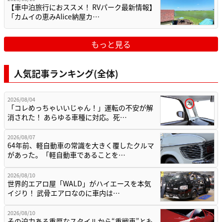
【車中泊旅行におススメ！ RVパーク最新情報】
「カムイの恵みAlice納屋カ…
もっと見る
人気記事ランキング(全体)
2026/08/04
「コレめっちゃいいじゃん！」運転の不安が解
消された！ あらゆる車種に対応。死…
2026/08/07
64年前、軽自動車の常識を大きく覆したクルマ
があった。「軽自動車であることを…
2026/08/10
世界的エアロ屋「WALD」がハイエースを本気
イジり！ 武骨エアロなのに車内は…
2026/08/10
その迫力ある重厚なスタイルから“重戦車”とも