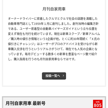
月刊自家用車
オーナードライバーに密着したクルマとクルマ社会の話題を満載した
自動車専門誌として1959年１月に創刊しました。創刊当時の編集方針
である、ユーザー密着型の自動車バイヤーズガイドという立ち位置を
変えず現在も刊行を続けています。現在は新車スクープ／新車アルバム
／購入時の値引き情報という3企画が柱。とくに約30年間続く「Ｘ氏の
値引きにチャレンジ」はユーザーがプロのアドバイスを受けながら新
車購入交渉を行うというリアルさがうけて、現在でも人気の企画とな
っています。毎月デビューする数多くの新車を豊富なページ数で紹介
し、購入指南を行うのも月刊自家用車ならではです。
投稿一覧へ
月刊自家用車 最新号
vol.
805