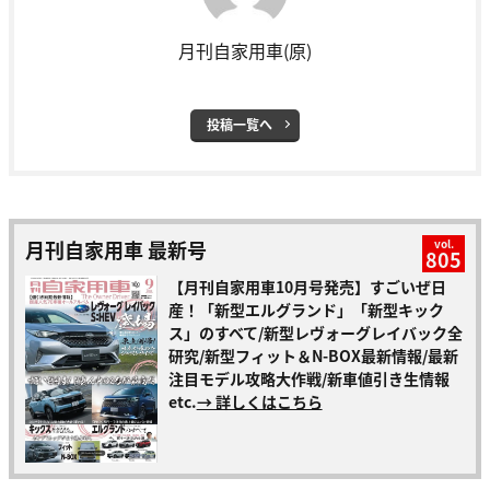
月刊自家用車(原)
投稿一覧へ
月刊自家用車 最新号
vol.
805
【月刊自家用車10月号発売】すごいぜ日
産！「新型エルグランド」「新型キック
ス」のすべて/新型レヴォーグレイバック全
研究/新型フィット＆N-BOX最新情報/最新
注目モデル攻略大作戦/新車値引き生情報
etc.
→ 詳しくはこちら