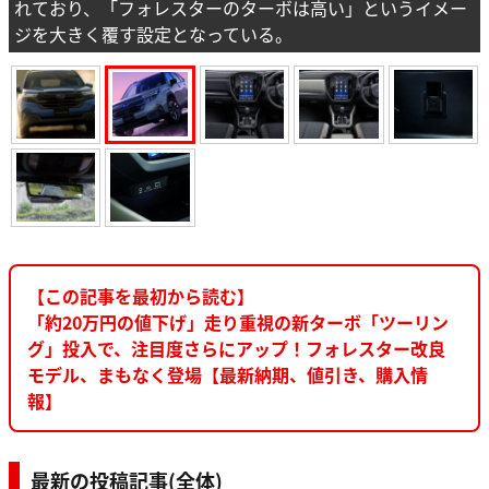
れており、「フォレスターのターボは高い」というイメー
ジを大きく覆す設定となっている。
【この記事を最初から読む】
「約20万円の値下げ」走り重視の新ターボ「ツーリン
グ」投入で、注目度さらにアップ！フォレスター改良
モデル、まもなく登場【最新納期、値引き、購入情
報】
最新の投稿記事(全体)