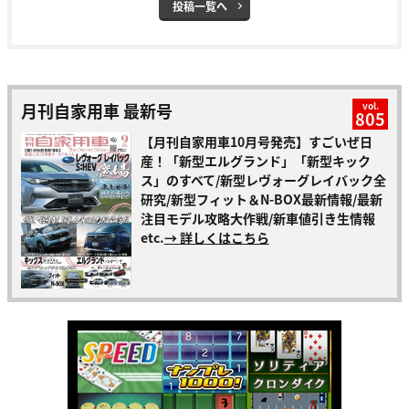
投稿一覧へ
月刊自家用車 最新号
vol.
805
【月刊自家用車10月号発売】すごいぜ日
産！「新型エルグランド」「新型キック
ス」のすべて/新型レヴォーグレイバック全
研究/新型フィット＆N-BOX最新情報/最新
注目モデル攻略大作戦/新車値引き生情報
etc.
→ 詳しくはこちら