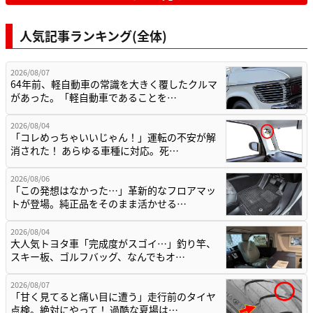
人気記事ランキング(全体)
2026/08/07
64年前、軽自動車の常識を大きく覆したクルマ
があった。「軽自動車であることを…
2026/08/04
「コレめっちゃいいじゃん！」運転の不安が解
消された！ あらゆる車種に対応。死…
2026/08/06
「この発想はなかった…」革新的なフロアマッ
トが登場。純正品をそのまま活かせる…
2026/08/04
大人気トヨタ車「完成度がスゴイ…」釣り竿、
スキー板、ゴルフバッグ、なんでもオ…
2026/08/07
「甘く見てると痛い目に遭う」走行前のタイヤ
点検。絶対にやって！ 過酷な夏場は…