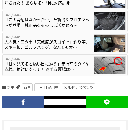
消された！ あらゆる車種に対応。死…
2026/08/06
「この発想はなかった…」革新的なフロアマッ
トが登場。純正品をそのまま活かせる…
2026/08/04
大人気トヨタ車「完成度がスゴイ…」釣り竿、
スキー板、ゴルフバッグ、なんでもオ…
2026/08/07
「甘く見てると痛い目に遭う」走行前のタイヤ
点検。絶対にやって！ 過酷な夏場は…
新車
新車
月刊自家用車
メルセデスベンツ