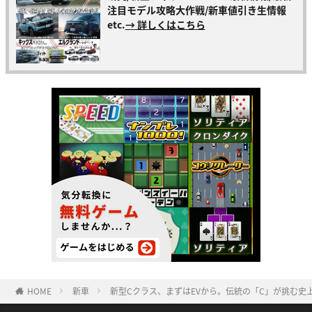
注目モデル攻略大作戦/新車値引き生情報
etc.
→ 詳しくはこちら
HOME
新車
新型Cクラス、まずはEVから。伝統の「C」が挑む史