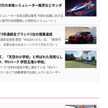
300万の本格シミュレーター販売などホンダ
シミュレーターを初公開＆販売 今回の出展における
ツ部門が共同開発した特別なシミュレー[…]
Sで3年連続全ブランド1位の偉業達成
全技術 新型「MAZDA CX-5」は、「新世代
、日常のあらゆるシーンでマツダならで[…]
つて、「天空の小学校」と呼ばれた見晴らし
／RVパーク 伊賀玉滝小学校』
ーク 日本RV協会が推し進めている「RVパー
グカーなどで自動車旅行を楽しんでいるユーザー