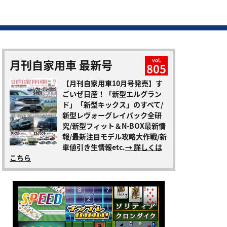
月刊自家用車 最新号
vol.
805
【月刊自家用車10月号発売】す
ごいぜ日産！「新型エルグラン
ド」「新型キックス」のすべて/
新型レヴォーグレイバック全研
究/新型フィット＆N-BOX最新情
報/最新注目モデル攻略大作戦/新
車値引き生情報etc.
→ 詳しくは
こちら