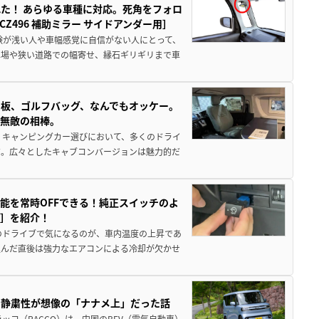
た！ あらゆる車種に対応。死角をフォロ
496 補助ミラー サイドアンダー用］
験が浅い人や車幅感覚に自信がない人にとって、
車場や狭い道路での幅寄せ、縁石ギリギリまで車
板、ゴルフバッグ、なんでもオッケー。
、無敵の相棒。
 キャンピングカー選びにおいて、多くのドライ
だ。広々としたキャブコンバージョンは魅力的だ
能を常時OFFできる！純正スイッチのよ
ー］を紹介！
のドライブで気になるのが、車内温度の上昇であ
込んだ直後は強力なエアコンによる冷却が欠かせ
・静粛性が想像の「ナナメ上」だった話
ッコ（RACCO）は、中国のBEV（電気自動車）