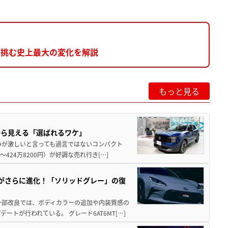
が挑む史上最大の変化を解説
もっと見る
から見える「選ばれるワケ」
争が激しいと言っても過言ではないコンパクト
424万8200円）が好調な売れ行き[…]
りがさらに進化！「ソリッドグレー」の復
一部改良では、ボディカラーの追加や内装質感の
トが行われている。 グレード6AT6MT[…]