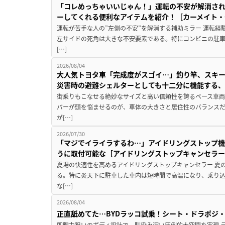
「コレめっちゃいいじゃん！」運転の不安が解消され
ーしてくれる便利なアイテムを紹介！［カーメイト・CZ
運転が苦手な人の”左側の不安”を解消する補助ミラー 運転経
左サイドの死角は大きな不安要素である。特にコンビニの駐
[…]
2026/08/04
大人気トヨタ車「完成度がスゴイ…」釣り竿、スキー
災害時の避難シェルターとしても十二分に機能する
街乗りもこなせる絶妙なサイズと高い信頼性を誇るベース車両
バーが頭を悩ませるのが、車体の大きさと居住性のバランス
が[…]
2026/07/30
「マジでイライラするわ…」アイドリングストップ機
うに取付可能な［アイドリングストップキャンセラ
夏場の快適性を高めるアイドリングストップキャンセラー 夏
る。特に炎天下に駐車した車内は短時間で高温になり、乗り
な[…]
2026/08/04
正直舐めてた…BYDラッコ試乗！シート・ドラポジ
即戦力狙いのボディ設計で、馴染み深い圧倒的大空間を実現 ラ