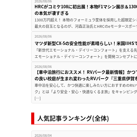
2026/08/06
HRCがコミケ108に初出展！本物F1マシン展示＆1
の本気が凄すぎる
1300万円超え！ 本物のフォーミュラ筐体を採用した超限定
最大の目玉となるのが、河森正治氏とHRCのeモータースポー
2026/08/06
マツダ新型CX-5の安全性能が素晴らしい！米国IIH
「新世代エモーショナル・デイリーコンフォート」を支える先進安
エモーショナル・デイリーコンフォート」を開発コンセプトに
2026/08/06
【車中泊旅行におススメ！ RVパーク最新情報】か
の良い校庭が生まれ変わったRVパーク『三重県伊賀市
車中泊を安心して、かつ快適に楽しみたい方におすすめのRVパ
ク」とは「より安全・安心・快適なくるま旅」をキャンピン
[…]
人気記事ランキング(全体)
2026/08/04