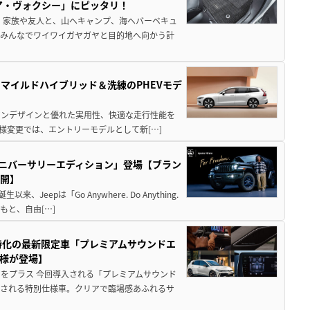
ア・ヴォクシー」にピッタリ！
 家族や友人と、山へキャンプ、海へバーベキュ
でみんなでワイワイガヤガヤと目的地へ向かう計
のマイルドハイブリッド＆洗練のPHEVモデ
ビアンデザインと優れた実用性、快適な走行性能を
様変更では、エントリーモデルとして新[…]
hアニバーサリーエディション」登場【ブラン
公開】
eepは「Go Anywhere. Do Anything.
と、自由[…]
特化の最新限定車「プレミアムサウンドエ
様が登場】
をプラス 今回導入される「プレミアムサウンド
定される特別仕様車。クリアで臨場感あふれるサ