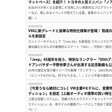
マットベース］を紹介！ トヨタの人気ミニバン「ノ
お出かけが多くなる夏場こそ活用したい革新的なフロアマット
ーなど、楽しみなイベントが控えている夏。愛車のミニバン
画[…]
2026/08/05
V60に新グレードと豪華な特別仕様車が登場！ 熟成
ルを新設定
エントリーモデルとして「Core B4」を新設定 スカンジナ
兼ね備えたボルボの象徴的エステート「V60」。今回の一部仕
2026/08/05
「Jeep」85周年を祝う、特別なラングラー「85t
ドアンバサダー平野歩夢さんが出演する記念動画も
85年の歴史を受け継ぐジープの象徴「ラングラー」 1941年の誕生以来、J
（どこへでも行ける。何でもできる。）」という不変の理念のも
2026/08/05
【今買うなら絶対にコレ】VW主要4モデルに、音響
ディション」を設定【上級オーディオ標準の買い得仕
上質な音響システムに、洗練されたエクステリア＆インテリア
エディション」は、各モデルの量販グレードとして初めて設
ウ[…]