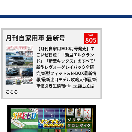
月刊自家用車 最新号
vol.
805
【月刊自家用車10月号発売】す
ごいぜ日産！「新型エルグラン
ド」「新型キックス」のすべて/
新型レヴォーグレイバック全研
究/新型フィット＆N-BOX最新情
報/最新注目モデル攻略大作戦/新
車値引き生情報etc.
→ 詳しくは
こちら