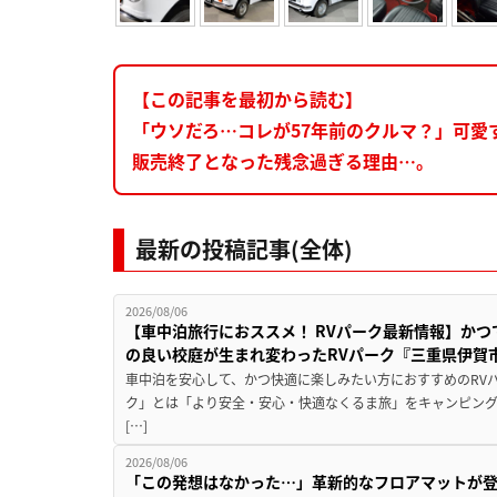
【この記事を最初から読む】
「ウソだろ…コレが57年前のクルマ？」可愛
販売終了となった残念過ぎる理由…。
最新の投稿記事(全体)
2026/08/06
【車中泊旅行におススメ！ RVパーク最新情報】か
の良い校庭が生まれ変わったRVパーク『三重県伊賀市
車中泊を安心して、かつ快適に楽しみたい方におすすめのRVパ
ク」とは「より安全・安心・快適なくるま旅」をキャンピン
[…]
2026/08/06
「この発想はなかった…」革新的なフロアマットが