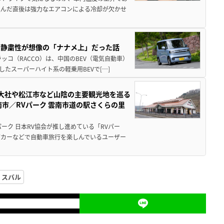
込んだ直後は強力なエアコンによる冷却が欠かせ
・静粛性が想像の「ナナメ上」だった話
ッコ（RACCO）は、中国のBEV（電気自動車）
たスーパーハイト系の軽乗用BEVで[…]
雲大社や松江市など山陰の主要観光地を巡る
市／RVパーク 雲南市道の駅さくらの里
ーク 日本RV協会が推し進めている「RVパー
グカーなどで自動車旅行を楽しんでいるユーザー
スバル