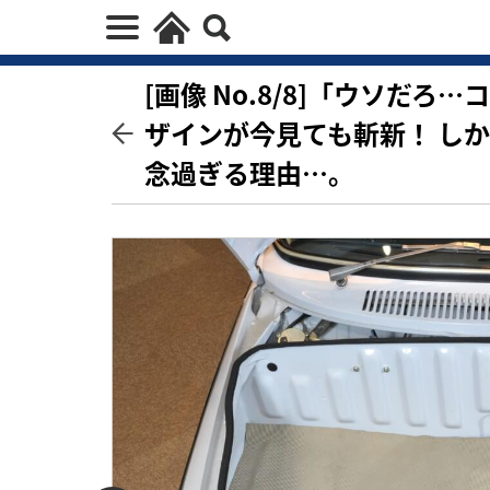
[画像 No.8/8]「ウソだ
ザインが今見ても斬新！ し
念過ぎる理由…。