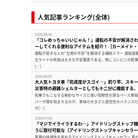
人気記事ランキング(全体)
2026/08/04
「コレめっちゃいいじゃん！」運転の不安が解消され
ーしてくれる便利なアイテムを紹介！［カーメイト・CZ
運転が苦手な人の”左側の不安”を解消する補助ミラー 運転経
左サイドの死角は大きな不安要素である。特にコンビニの駐
[…]
2026/08/04
大人気トヨタ車「完成度がスゴイ…」釣り竿、スキー
災害時の避難シェルターとしても十二分に機能する
街乗りもこなせる絶妙なサイズと高い信頼性を誇るベース車両
バーが頭を悩ませるのが、車体の大きさと居住性のバランス
が[…]
2026/07/30
「マジでイライラするわ…」アイドリングストップ機
うに取付可能な［アイドリングストップキャンセラ
夏場の快適性を高めるアイドリングストップキャンセラー 夏