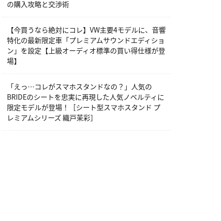
の購入攻略と交渉術
【今買うなら絶対にコレ】VW主要4モデルに、音響
特化の最新限定車「プレミアムサウンドエディショ
ン」を設定【上級オーディオ標準の買い得仕様が登
場】
「えっ…コレがスマホスタンドなの？」人気の
BRIDEのシートを忠実に再現した人気ノベルティに
限定モデルが登場！［シート型スマホスタンド プ
レミアムシリーズ 織戸茉彩］