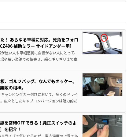
た！ あらゆる車種に対応。死角をフォロ
496 補助ミラー サイドアンダー用］
験が浅い人や車幅感覚に自信がない人にとって、
車場や狭い道路での幅寄せ、縁石ギリギリまで車
板、ゴルフバッグ、なんでもオッケー。
、無敵の相棒。
 キャンピングカー選びにおいて、多くのドライ
だ。広々としたキャブコンバージョンは魅力的だ
能を常時OFFできる！純正スイッチのよ
ー］を紹介！
のドライブで気になるのが、車内温度の上昇であ