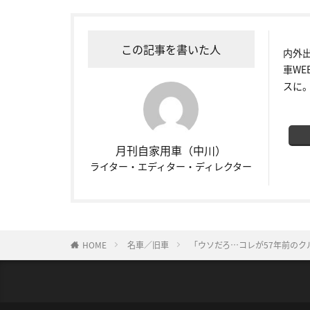
この記事を書いた人
内外
車W
スに
月刊自家用車（中川）
ライター・エディター・ディレクター
HOME
名車／旧車
「ウソだろ…コレが57年前のク