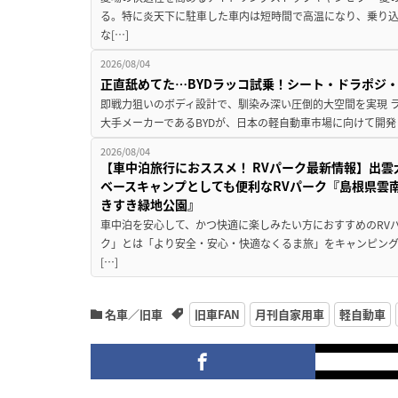
る。特に炎天下に駐車した車内は短時間で高温になり、乗り
な[…]
2026/08/04
正直舐めてた…BYDラッコ試乗！シート・ドラポジ
即戦力狙いのボディ設計で、馴染み深い圧倒的大空間を実現 ラ
大手メーカーであるBYDが、日本の軽自動車市場に向けて開発し
2026/08/04
【車中泊旅行におススメ！ RVパーク最新情報】出
ベースキャンプとしても便利なRVパーク『島根県雲南
きすき緑地公園』
車中泊を安心して、かつ快適に楽しみたい方におすすめのRVパ
ク」とは「より安全・安心・快適なくるま旅」をキャンピン
[…]
名車／旧車
旧車FAN
月刊自家用車
軽自動車