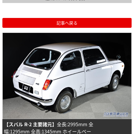
記事へ戻る
【スバル R-2 主要諸元】
全長:2995mm 全
幅:1295mm 全高:1345mm ホイールベー