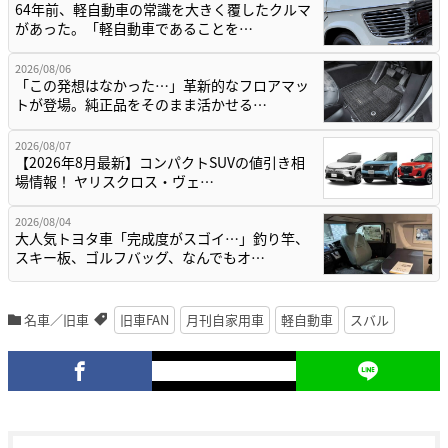
64年前、軽自動車の常識を大きく覆したクルマ
があった。「軽自動車であることを…
2026/08/06
「この発想はなかった…」革新的なフロアマッ
トが登場。純正品をそのまま活かせる…
2026/08/07
【2026年8月最新】コンパクトSUVの値引き相
場情報！ ヤリスクロス・ヴェ…
2026/08/04
大人気トヨタ車「完成度がスゴイ…」釣り竿、
スキー板、ゴルフバッグ、なんでもオ…
名車／旧車
旧車FAN
月刊自家用車
軽自動車
スバル