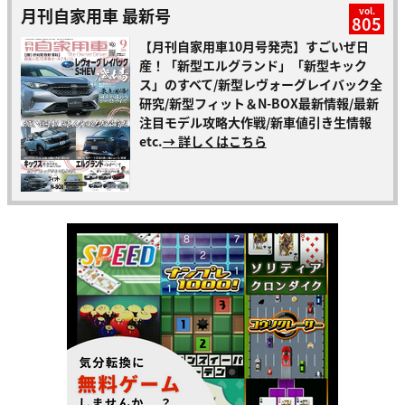
月刊自家用車 最新号
vol.
805
【月刊自家用車10月号発売】すごいぜ日
産！「新型エルグランド」「新型キック
ス」のすべて/新型レヴォーグレイバック全
研究/新型フィット＆N-BOX最新情報/最新
注目モデル攻略大作戦/新車値引き生情報
etc.
→ 詳しくはこちら