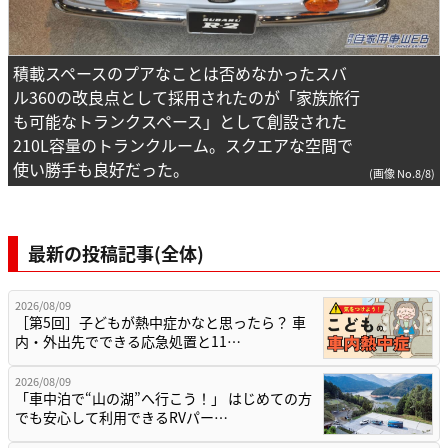
積載スペースのプアなことは否めなかったスバ
ル360の改良点として採用されたのが「家族旅行
も可能なトランクスペース」として創設された
210L容量のトランクルーム。スクエアな空間で
使い勝手も良好だった。
(画像 No.8/8)
最新の投稿記事(全体)
2026/08/09
［第5回］子どもが熱中症かなと思ったら？ 車
内・外出先でできる応急処置と11…
2026/08/09
「車中泊で“山の湖”へ行こう！」 はじめての方
でも安心して利用できるRVパー…