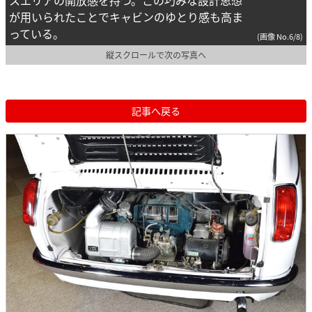
スエリアの開放感を持つ。この巧みな設計思想
が用いられたことでキャビンのゆとり感も高ま
っている。
(画像 No.6/8)
縦スクロールで次の写真へ
記事へ戻る