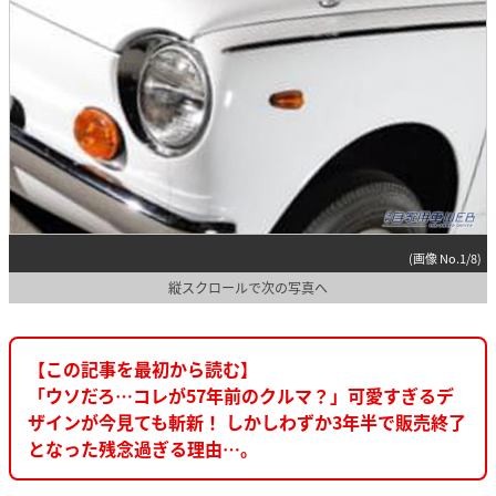
(画像 No.1/8)
縦スクロールで次の写真へ
【この記事を最初から読む】
「ウソだろ…コレが57年前のクルマ？」可愛すぎるデ
ザインが今見ても斬新！ しかしわずか3年半で販売終了
となった残念過ぎる理由…。