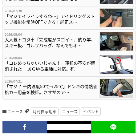
2026/07/30
「マジでイライラするわ…」アイドリングスト
ップ機能を常時OFFできる！純正ス…
2026/08/04
大人気トヨタ車「完成度がスゴイ…」釣り竿、
スキー板、ゴルフバッグ、なんでもオ…
2026/08/04
「コレめっちゃいいじゃん！」運転の不安が解
消された！ あらゆる車種に対応。死…
2026/07/21
「マジ？ 車内温度50℃→25℃」ドンキの情熱価
格カー用品を検証。さすがのア…
ニュース
月刊自家用車
ニュース
イベント