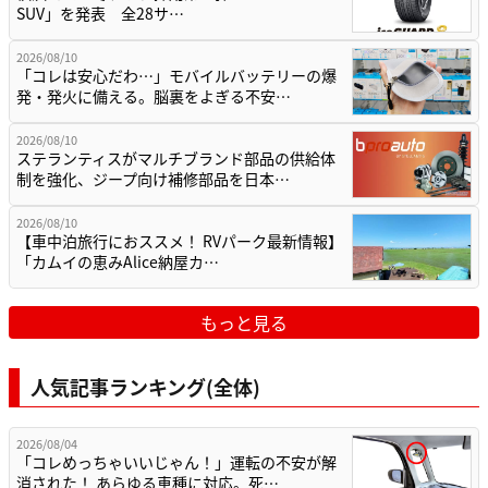
SUV」を発表 全28サ…
2026/08/10
「コレは安心だわ…」モバイルバッテリーの爆
発・発火に備える。脳裏をよぎる不安…
2026/08/10
ステランティスがマルチブランド部品の供給体
制を強化、ジープ向け補修部品を日本…
2026/08/10
【車中泊旅行におススメ！ RVパーク最新情報】
「カムイの恵みAlice納屋カ…
もっと見る
人気記事ランキング(全体)
2026/08/04
「コレめっちゃいいじゃん！」運転の不安が解
消された！ あらゆる車種に対応。死…