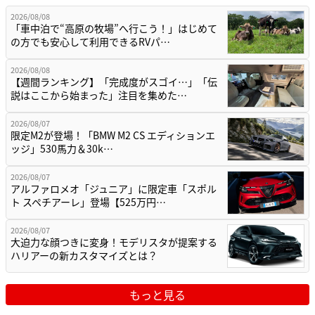
2026/08/08
「車中泊で“高原の牧場”へ行こう！」はじめて
の方でも安心して利用できるRVパ…
2026/08/08
【週間ランキング】「完成度がスゴイ…」「伝
説はここから始まった」注目を集めた…
2026/08/07
限定M2が登場！「BMW M2 CS エディションエ
ッジ」530馬力＆30k…
2026/08/07
アルファロメオ「ジュニア」に限定車「スポル
ト スペチアーレ」登場【525万円…
2026/08/07
大迫力な顔つきに変身！モデリスタが提案する
ハリアーの新カスタマイズとは？
もっと見る