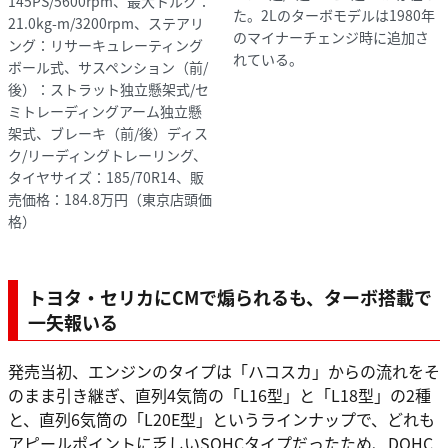
145PS/5600rpm、最大トルク：
た。2Lのターボモデルは1980年
21.0kg-m/3200rpm、ステアリ
のマイナーチェンジ時に追加さ
ング：リサーキュレーティング
れている。
ボール式、サスペンション（前/
後）：ストラット独立懸架式/セ
ミトレーディングアーム独立懸
架式、ブレーキ（前/後）ディス
ク/リーディングトレーリング、
タイヤサイズ：185/70R14、販
売価格：184.8万円（東京店頭価
格）
トヨタ・セリカにCMで煽られるも、ターボ搭載で
一矢報いる
発売当初、エンジンのタイプは「ハコスカ」からの流れをそ
のまま引き継ぎ、直列4気筒の「L16型」と「L18型」の2種
と、直列6気筒の「L20E型」というラインナップで、どれも
アピールポイントに乏しいSOHCタイプだったため、DOHC