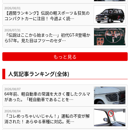
2026/08/01
【週間ランキング】伝説の軽スポーツ＆狂気の
コンパクトカーに注目！ 今週よく読…
2026/07/31
「伝説はここから始まった…」初代GT-R登場か
ら57年。見た目はフツーのセダ…
もっと見る
人気記事ランキング(全体)
2026/08/07
64年前、軽自動車の常識を大きく覆したクルマ
があった。「軽自動車であることを…
2026/08/04
「コレめっちゃいいじゃん！」運転の不安が解
消された！ あらゆる車種に対応。死…