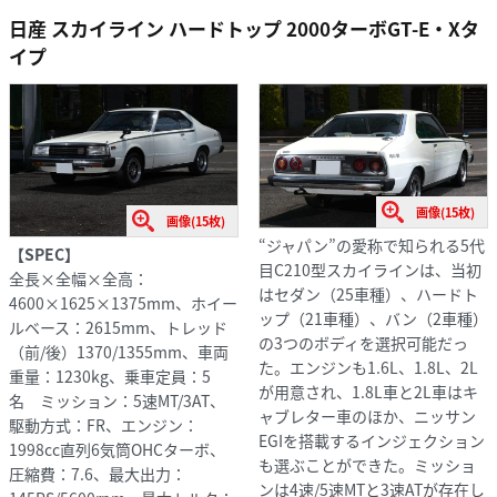
日産 スカイライン ハードトップ 2000ターボGT-E・Xタ
イプ
画像(15枚)
画像(15枚)
“ジャパン”の愛称で知られる5代
【SPEC】
目C210型スカイラインは、当初
全長×全幅×全高：
はセダン（25車種）、ハードト
4600×1625×1375mm、ホイー
ップ（21車種）、バン（2車種）
ルベース：2615mm、トレッド
の3つのボディを選択可能だっ
（前/後）1370/1355mm、車両
た。エンジンも1.6L、1.8L、2L
重量：1230kg、乗車定員：5
が用意され、1.8L車と2L車はキ
名 ミッション：5速MT/3AT、
ャブレター車のほか、ニッサン
駆動方式：FR、エンジン：
EGIを搭載するインジェクション
1998cc直列6気筒OHCターボ、
も選ぶことができた。ミッショ
圧縮費：7.6、最大出力：
ンは4速/5速MTと3速ATが存在し