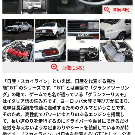
画像(15枚)
画像(15枚)
「日産・スカイライン」といえば、日産を代表する高性
能“GT”のシリーズです。“GT”とは英語で「グランドツーリン
グ」の略で、ゲームでも名が通っている「グランツーリスモ」
はイタリア語の読み方です。ヨーロッパ大陸で呼び方が広まり、
意味は長距離を快適に走破するためのクルマということです。
そのため、高性能でパワーにゆとりのあるエンジンを搭載し
て、長い道のりを走行するのにドライバーや乗員にできるだけ
疲労を与えないような足まわりやシートを装備しているのが特
徴です。「スカイライン」は日本を代表する“GT”として、公道