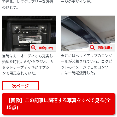
できる。レグジュアリーな装備
ージのデザインだ。
のひとつ。
画像(15枚)
画像(15枚)
天井にはヘッドアップのコンソ
当時はカーオーディオも充実し
ールが装着されている。コクピ
始めた時代。AM/FMラジオ、カ
ットのイメージでこのコンソー
セットテープデッキがオプショ
ルは一時期流行した。
ンで用意されていた。
次ページ
【画像】この記事に関連する写真をすべて見る(全
15点)