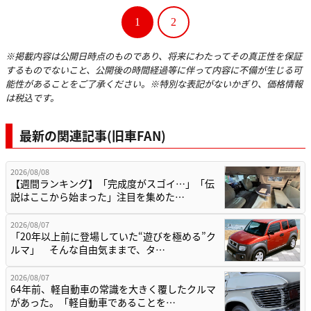
1
2
※掲載内容は公開日時点のものであり、将来にわたってその真正性を保証
するものでないこと、公開後の時間経過等に伴って内容に不備が生じる可
能性があることをご了承ください。※特別な表記がないかぎり、価格情報
は税込です。
最新の関連記事(旧車FAN)
2026/08/08
【週間ランキング】「完成度がスゴイ…」「伝
説はここから始まった」注目を集めた…
2026/08/07
「20年以上前に登場していた“遊びを極める”ク
ルマ」 そんな自由気ままで、タ…
2026/08/07
64年前、軽自動車の常識を大きく覆したクルマ
があった。「軽自動車であることを…