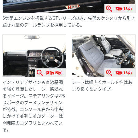
画像(15枚)
6気筒エンジンを搭載するGTシリーズのみ、先代のケンメリから引き
続き丸型のテールランプを採用している。
画像(15枚)
画像(15枚)
インテリアデザインも直線基調
シートは幅広くホールド性はあ
を強く意識したレーシー感溢れ
まり良くないタイプ。
るイメージ。ステアリングは2本
スポークのブーメランデザイン
が特徴。コンソール右から中央
にかけて並列に並ぶメーターは
開発陣のコダワリといわれてい
る。