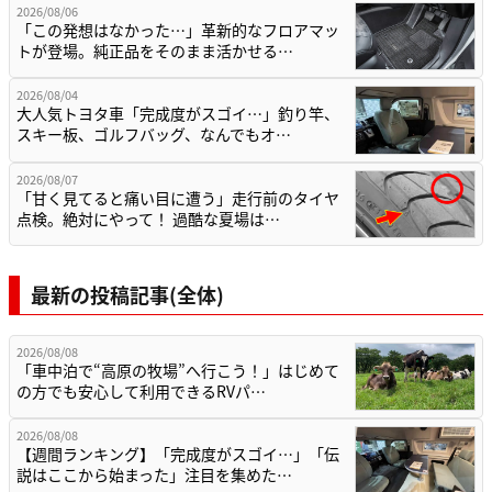
2026/08/06
「この発想はなかった…」革新的なフロアマッ
トが登場。純正品をそのまま活かせる…
2026/08/04
大人気トヨタ車「完成度がスゴイ…」釣り竿、
スキー板、ゴルフバッグ、なんでもオ…
2026/08/07
「甘く見てると痛い目に遭う」走行前のタイヤ
点検。絶対にやって！ 過酷な夏場は…
最新の投稿記事(全体)
2026/08/08
「車中泊で“高原の牧場”へ行こう！」はじめて
の方でも安心して利用できるRVパ…
2026/08/08
【週間ランキング】「完成度がスゴイ…」「伝
説はここから始まった」注目を集めた…