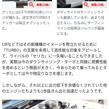
画像(15枚)
画像(15枚)
グリルにはGT-TURBOの赤いバッ
ボディサイドのサーフィンライ
ジが備わる。逆文字のTURBOス
ンも継承しているが、あまり目
テッカーは純正オプションたっ
立たない。ちなみにサーフィン
た。
ラインの採用はジャパンが最後
になる。
CMなどではその新機構のイメージを際立たせるために
「TURBO」の言葉を多用して高性能な印象をアピールし
て、ライバルの「セリカ」に一矢報いることもできました
が、実際は今のダウンサイジング・ターボと同様に燃費性能
を高めるという側面が大きく、今あらためて乗ってみるとタ
ーボとしてはやや物足りなさを感じます。
しかしながら、それ以上に出力低下を余儀なくされていた他
のエンジンたちよりも1歩抜きん出た加速だったようです。