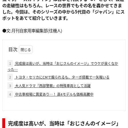
の走破性はもちろん、レースの世界でもその名を轟かせてきま
した。今回は、そのシリーズの中から5代目の「ジャパン」にス
ポットをあてて紹介していきます。
●文:月刊自家用車編集部(往機人)
目次
1
完成度は高いが、当時は「おじさんのイメージ」でウケが良くなか
った…
2
トヨタ・セリカにCMで煽られるも、ターボ搭載で一矢報いる
3
大人気ドラマ『西部警察』の特殊車両として活躍
4
中古車相場に異変あり…！ 直4モデルも価格高騰中
完成度は高いが、当時は「おじさんのイメージ」