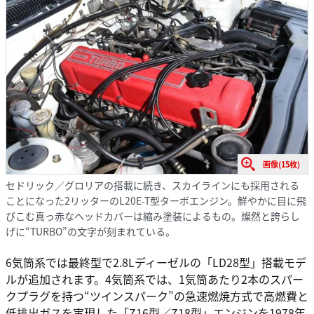
画像(15枚)
セドリック／グロリアの搭載に続き、スカイラインにも採用される
ことになった2リッターのL20E-T型ターボエンジン。鮮やかに目に飛
びこむ真っ赤なヘッドカバーは縮み塗装によるもの。燦然と誇らし
げに“TURBO”の文字が刻まれている。
6気筒系では最終型で2.8Lディーゼルの「LD28型」搭載モデ
ルが追加されます。4気筒系では、1気筒あたり2本のスパー
クプラグを持つ“ツインスパーク”の急速燃焼方式で高燃費と
低排出ガスを実現した「Z16型／Z18型」エンジンを1978年