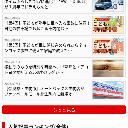
タイムふろしきでEVに進化！？VW 「ID.Buzz」
が１周年でドラえもんと…
2026/08/02
［第4回］子どもが勝手に車へ入る事故に注意！
自宅の駐車場でも起こる車内閉じ…
2026/08/01
［第3回］子どもが車に閉じ込められたら？ イ
ンロック事故に備えて家庭で教えた…
2026/07/31
移動そのものを特別な時間へ、LEXUSとエアロ
トヨタが叶える360度のラグジ…
2026/07/31
［奈良県・生駒市］オートバックス生駒店が、
ヴァンベールモール北生駒内に新規オ…
もっと見る
人気記事ランキング(全体)