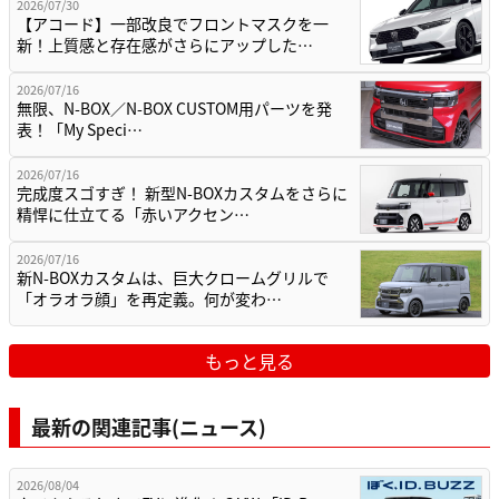
2026/07/30
【アコード】一部改良でフロントマスクを一
新！上質感と存在感がさらにアップした…
2026/07/16
無限、N-BOX／N-BOX CUSTOM用パーツを発
表！「My Speci…
2026/07/16
完成度スゴすぎ！ 新型N-BOXカスタムをさらに
精悍に仕立てる「赤いアクセン…
2026/07/16
新N-BOXカスタムは、巨大クロームグリルで
「オラオラ顔」を再定義。何が変わ…
もっと見る
最新の関連記事(ニュース)
2026/08/04