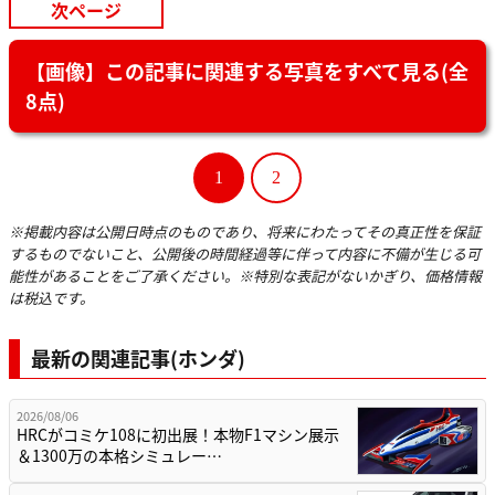
次ページ
【画像】この記事に関連する写真をすべて見る(全
8点)
1
2
※掲載内容は公開日時点のものであり、将来にわたってその真正性を保証
するものでないこと、公開後の時間経過等に伴って内容に不備が生じる可
能性があることをご了承ください。※特別な表記がないかぎり、価格情報
は税込です。
最新の関連記事(ホンダ)
2026/08/06
HRCがコミケ108に初出展！本物F1マシン展示
＆1300万の本格シミュレー…