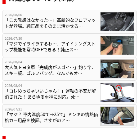
2026/08/06
「この発想はなかった…」革新的なフロアマッ
トが登場。純正品をそのまま活かせる…
2026/07/30
「マジでイライラするわ…」アイドリングスト
ップ機能を常時OFFできる！純正ス…
2026/08/04
大人気トヨタ車「完成度がスゴイ…」釣り竿、
スキー板、ゴルフバッグ、なんでもオ…
2026/08/04
「コレめっちゃいいじゃん！」運転の不安が解
消された！ あらゆる車種に対応。死…
2026/07/21
「マジ？ 車内温度50℃→25℃」ドンキの情熱価
格カー用品を検証。さすがのア…