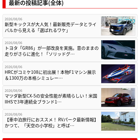
最新の投稿記事(全体)
2026/08/06
新型キックスが大人気！最新販売データとライ
バルから見える「選ばれるワケ」
2026/08/06
トヨタ「GR86」が一部改良を実施。意のままの
走りがさらに進化！「ソリッドグ…
2026/08/06
HRCがコミケ108に初出展！本物F1マシン展示
＆1300万の本格シミュレー…
2026/08/06
マツダ新型CX-5の安全性能が素晴らしい！米国
IIHSで3年連続全ブランド1…
2026/08/06
【車中泊旅行におススメ！ RVパーク最新情報】
かつて、「天空の小学校」と呼ば…