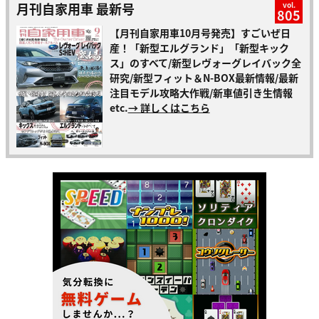
月刊自家用車 最新号
vol.
805
【月刊自家用車10月号発売】すごいぜ日
産！「新型エルグランド」「新型キック
ス」のすべて/新型レヴォーグレイバック全
研究/新型フィット＆N-BOX最新情報/最新
注目モデル攻略大作戦/新車値引き生情報
etc.
→ 詳しくはこちら