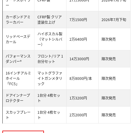
ー
カーボンドアミ
CFRP製 クリア
7万1500円
2026年7月下旬
ラーカバー
塗装仕上げ
ハイボスカル製
リッドベースデ
（マットシルバ
2万6400円
順次発売
カール
ー）
パフォーマンス
フロント/リア 1
14万3000円
順次発売
ダンパー®
台分セット
16インチアルミ
マットグラファ
ホイール
イトガンメタリ
8万8000円/本
順次発売
「FC5」
ック
ドアインナープ
1台分 4枚セッ
1万3200円
順次発売
ロテクター
ト
スカッフプレー
1台分 4枚セッ
2万2000円
順次発売
ト
ト