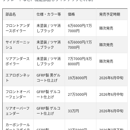
部品名
仕様・カラー等
価格
発売予定時期
フロントアンダ
未塗装 / ツヤ消
6万6000円/7万
順次発売
ースポイラー
しブラック
7000円
サイドガーニッ
未塗装 / ツヤ消
6万6000円/7万
順次発売
シュ
しブラック
7000円
リアアンダース
未塗装 / ツヤ消
7万7000円/8万
順次発売
ポイラー
しブラック
8000円
エアロボンネッ
GFRP製 黒ゲル
19万8000円
2026年6月中旬
ト
コート仕上げ
フロントオーバ
GFRP製 ゲルコ
27万5000円
2026年6月中旬
ーフェンダー
ート仕上げ
リアオーバーフ
GFRP製 ゲルコ
33万円
2026年6月中旬
ェンダー
ート仕上げ
カーボンテール
ゲートスポイラ
CFRP製
27万5000円
2026年7月下旬