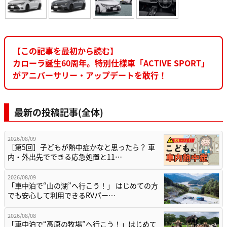
【この記事を最初から読む】
カローラ誕生60周年。特別仕様車「ACTIVE SPORT」
がアニバーサリー・アップデートを敢行！
最新の投稿記事(全体)
2026/08/09
［第5回］子どもが熱中症かなと思ったら？ 車
内・外出先でできる応急処置と11…
2026/08/09
「車中泊で“山の湖”へ行こう！」 はじめての方
でも安心して利用できるRVパー…
2026/08/08
「車中泊で“高原の牧場”へ行こう！」はじめて