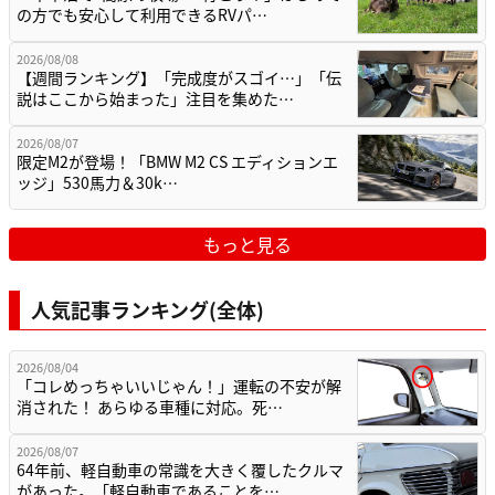
の方でも安心して利用できるRVパ…
2026/08/08
【週間ランキング】「完成度がスゴイ…」「伝
説はここから始まった」注目を集めた…
2026/08/07
限定M2が登場！「BMW M2 CS エディションエ
ッジ」530馬力＆30k…
もっと見る
人気記事ランキング(全体)
2026/08/04
「コレめっちゃいいじゃん！」運転の不安が解
消された！ あらゆる車種に対応。死…
2026/08/07
64年前、軽自動車の常識を大きく覆したクルマ
があった。「軽自動車であることを…