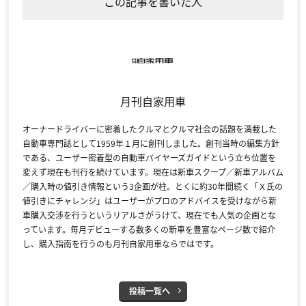
この記事を書いた人
月刊自家用車
オーナードライバーに密着したクルマとクルマ社会の話題を満載した
自動車専門誌として1959年１月に創刊しました。創刊当時の編集方針
である、ユーザー密着型の自動車バイヤーズガイドという立ち位置を
変えず現在も刊行を続けています。現在は新車スクープ／新車アルバム
／購入時の値引き情報という3企画が柱。とくに約30年間続く「Ｘ氏の
値引きにチャレンジ」はユーザーがプロのアドバイスを受けながら新
車購入交渉を行うというリアルさがうけて、現在でも人気の企画とな
っています。毎月デビューする数多くの新車を豊富なページ数で紹介
し、購入指南を行うのも月刊自家用車ならではです。
投稿一覧へ