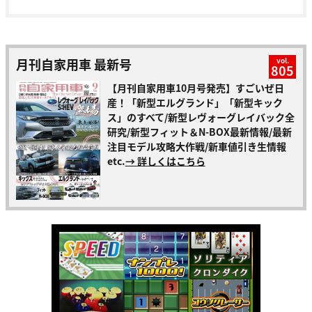
月刊自家用車 最新号
vol.
805
【月刊自家用車10月号発売】すごいぜ日
産！「新型エルグランド」「新型キック
ス」のすべて/新型レヴォーグレイバック全
研究/新型フィット＆N-BOX最新情報/最新
注目モデル攻略大作戦/新車値引き生情報
etc.
→ 詳しくはこちら