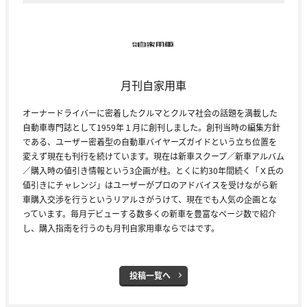
月刊自家用車
オーナードライバーに密着したクルマとクルマ社会の話題を満載した
自動車専門誌として1959年１月に創刊しました。創刊当時の編集方針
である、ユーザー密着型の自動車バイヤーズガイドという立ち位置を
変えず現在も刊行を続けています。現在は新車スクープ／新車アルバム
／購入時の値引き情報という3企画が柱。とくに約30年間続く「Ｘ氏の
値引きにチャレンジ」はユーザーがプロのアドバイスを受けながら新
車購入交渉を行うというリアルさがうけて、現在でも人気の企画とな
っています。毎月デビューする数多くの新車を豊富なページ数で紹介
し、購入指南を行うのも月刊自家用車ならではです。
投稿一覧へ