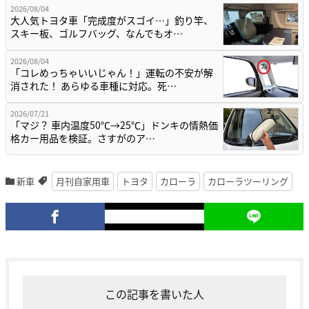
2026/08/04
大人気トヨタ車「完成度がスゴイ…」釣り竿、
スキー板、ゴルフバッグ、なんでもオ…
2026/08/04
「コレめっちゃいいじゃん！」運転の不安が解
消された！ あらゆる車種に対応。死…
2026/07/21
「マジ？ 車内温度50℃→25℃」ドンキの情熱価
格カー用品を検証。さすがのア…
新車
月刊自家用車
トヨタ
カローラ
カローラツーリング
この記事を書いた人