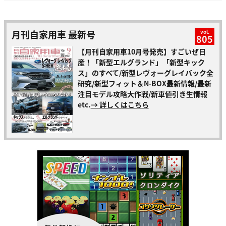
月刊自家用車 最新号
vol.
805
【月刊自家用車10月号発売】すごいぜ日
産！「新型エルグランド」「新型キック
ス」のすべて/新型レヴォーグレイバック全
研究/新型フィット＆N-BOX最新情報/最新
注目モデル攻略大作戦/新車値引き生情報
etc.
→ 詳しくはこちら