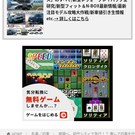
研究/新型フィット＆N-BOX最新情報/最新
注目モデル攻略大作戦/新車値引き生情報
etc.
→ 詳しくはこちら
HOME
名車／旧車
現場へ、初代シティで急行！？ 激レア旧車を