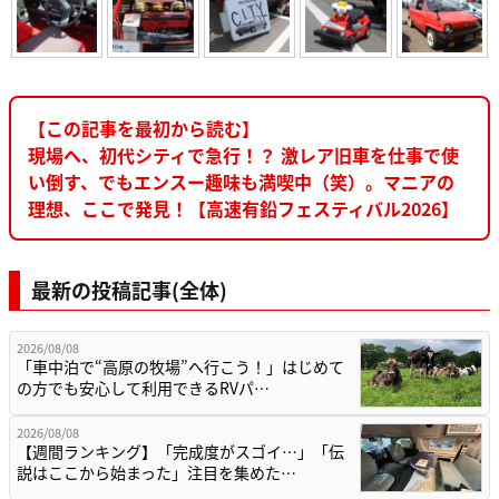
【この記事を最初から読む】
現場へ、初代シティで急行！？ 激レア旧車を仕事で使
い倒す、でもエンスー趣味も満喫中（笑）。マニアの
理想、ここで発見！【高速有鉛フェスティバル2026】
最新の投稿記事(全体)
2026/08/08
「車中泊で“高原の牧場”へ行こう！」はじめて
の方でも安心して利用できるRVパ…
2026/08/08
【週間ランキング】「完成度がスゴイ…」「伝
説はここから始まった」注目を集めた…