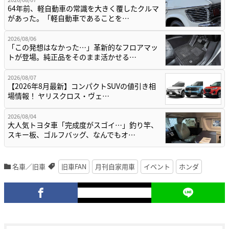
64年前、軽自動車の常識を大きく覆したクルマ
があった。「軽自動車であることを…
2026/08/06
「この発想はなかった…」革新的なフロアマッ
トが登場。純正品をそのまま活かせる…
2026/08/07
【2026年8月最新】コンパクトSUVの値引き相
場情報！ ヤリスクロス・ヴェ…
2026/08/04
大人気トヨタ車「完成度がスゴイ…」釣り竿、
スキー板、ゴルフバッグ、なんでもオ…
名車／旧車
旧車FAN
月刊自家用車
イベント
ホンダ