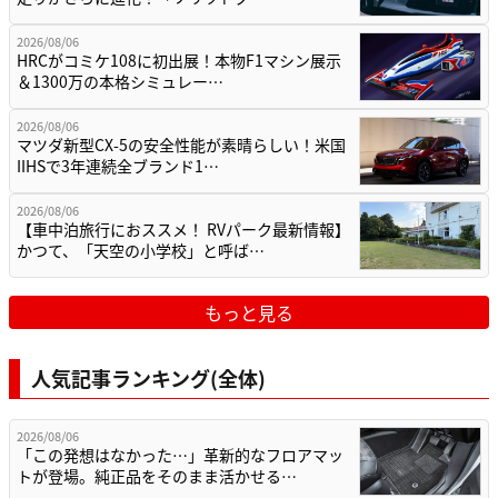
2026/08/06
HRCがコミケ108に初出展！本物F1マシン展示
＆1300万の本格シミュレー…
2026/08/06
マツダ新型CX-5の安全性能が素晴らしい！米国
IIHSで3年連続全ブランド1…
2026/08/06
【車中泊旅行におススメ！ RVパーク最新情報】
かつて、「天空の小学校」と呼ば…
もっと見る
人気記事ランキング(全体)
2026/08/06
「この発想はなかった…」革新的なフロアマッ
トが登場。純正品をそのまま活かせる…