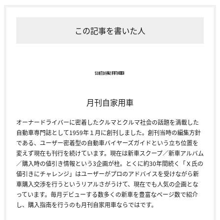
この記事を書いた人
月刊自家用車
オーナードライバーに密着したクルマとクルマ社会の話題を満載した
自動車専門誌として1959年１月に創刊しました。創刊当時の編集方針
である、ユーザー密着型の自動車バイヤーズガイドという立ち位置を
変えず現在も刊行を続けています。現在は新車スクープ／新車アルバム
／購入時の値引き情報という3企画が柱。とくに約30年間続く「Ｘ氏の
値引きにチャレンジ」はユーザーがプロのアドバイスを受けながら新
車購入交渉を行うというリアルさがうけて、現在でも人気の企画とな
っています。毎月デビューする数多くの新車を豊富なページ数で紹介
し、購入指南を行うのも月刊自家用車ならではです。