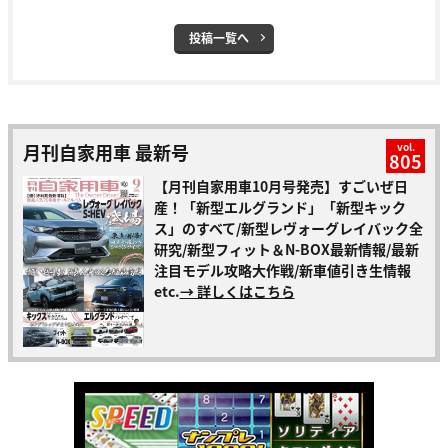
投稿一覧へ
月刊自家用車 最新号
vol.
805
【月刊自家用車10月号発売】すごいぜ日
産！「新型エルグランド」「新型キック
ス」のすべて/新型レヴォーグレイバック全
研究/新型フィット＆N-BOX最新情報/最新
注目モデル攻略大作戦/新車値引き生情報
etc.
→ 詳しくはこちら