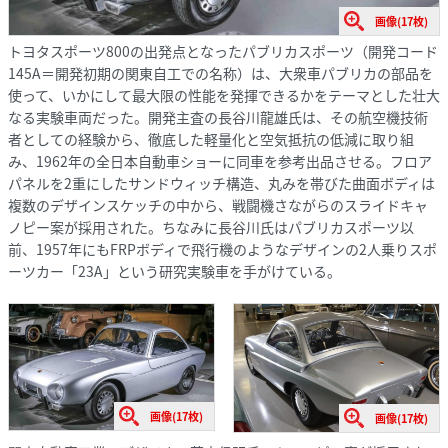
画像(17枚)
トヨタスポーツ800の出発点となったパブリカスポーツ（開発コード
145A＝開発初期の関東自工での名称）は、大衆車パブリカの部品を
使って、いかにして最大限の性能を発揮できるかをテーマとした壮大
なる実験車両だった。開発主査の長谷川龍雄氏は、その航空機技術
者としての経験から、徹底した軽量化と空気抵抗の低減に取り組
み、1962年の全日本自動車ショーに同車を参考出品させる。フロア
パネルを2重にしたサンドウィッチ構造、丸みを帯びた曲面ボディは
複数のデザインスケッチの中から、戦闘機さながらのスライドキャ
ノピー案が採用された。ちなみに長谷川氏はパブリカスポーツ以
前、1957年にもFRPボディで飛行機のようなデザインの2人乗りスポ
ーツカー「23A」という研究実験車を手がけている。
画像(17枚)
画像(17枚)