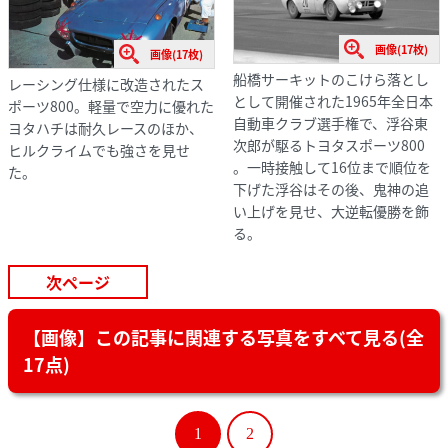
画像(17枚)
画像(17枚)
船橋サーキットのこけら落とし
レーシング仕様に改造されたス
として開催された1965年全日本
ポーツ800。軽量で空力に優れた
自動車クラブ選手権で、浮谷東
ヨタハチは耐久レースのほか、
次郎が駆るトヨタスポーツ800
ヒルクライムでも強さを見せ
。一時接触して16位まで順位を
た。
下げた浮谷はその後、鬼神の追
い上げを見せ、大逆転優勝を飾
る。
次ページ
【画像】この記事に関連する写真をすべて見る(全
17点)
1
2