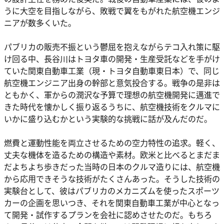
うに大空を目指しながら、敗戦で翼をもがれた航空機エンジ
ニアが数多くいた。
パブリカの販売不振という鬱屈を抱えながらテコ入れ策に駆
け回る中、長谷川はトヨタ車の開発・生産受託などを手がけ
ていた関東自動車工業（現・トヨタ自動車東日本）で、同じ
航空機エンジニア出身の幹部と意気投合する。戦争の是非は
ともかく、軍からの潤沢な予算で理想の航空機開発に邁進で
きた時代を懐かしく振り返るうちに、航空機技術をクルマに
いかに盛り込むかという実験的な挑戦に話が及んだのだ。
燃費と運動性能を両立させるための空力特性の追求。軽く、
丈夫な機体を造るための構造や素材。欧米と比べるとまだま
だよちよち歩きだった当時の日本のクルマ造りには、航空機
から応用できそうな技術がたくさんあった。そうした技術の
実験台として、彼はパブリカのメカニズムを使ったスポーツ
カーの企画を思いつき、それを関東自動車工業が中心となっ
て開発・試作するプランを会社に認めさせたのだ。もちろ