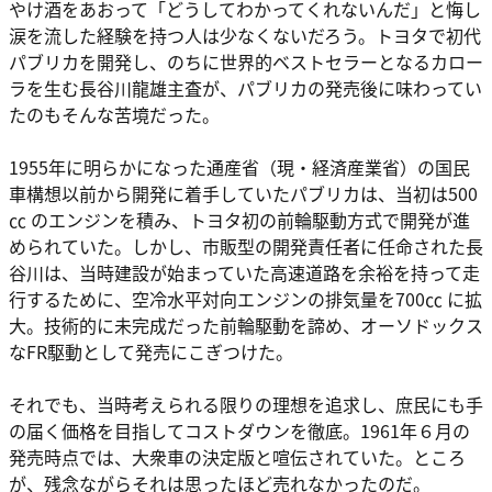
やけ酒をあおって「どうしてわかってくれないんだ」と悔し
涙を流した経験を持つ人は少なくないだろう。トヨタで初代
パブリカを開発し、のちに世界的ベストセラーとなるカロー
ラを生む長谷川龍雄主査が、パブリカの発売後に味わってい
たのもそんな苦境だった。
1955年に明らかになった通産省（現・経済産業省）の国民
車構想以前から開発に着手していたパブリカは、当初は500
㏄ のエンジンを積み、トヨタ初の前輪駆動方式で開発が進
められていた。しかし、市販型の開発責任者に任命された長
谷川は、当時建設が始まっていた高速道路を余裕を持って走
行するために、空冷水平対向エンジンの排気量を700㏄ に拡
大。技術的に未完成だった前輪駆動を諦め、オーソドックス
なFR駆動として発売にこぎつけた。
それでも、当時考えられる限りの理想を追求し、庶民にも手
の届く価格を目指してコストダウンを徹底。1961年６月の
発売時点では、大衆車の決定版と喧伝されていた。ところ
が、残念ながらそれは思ったほど売れなかったのだ。