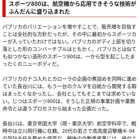
スポーツ800は、航空機から応用できそうな技術が
ふんだんに盛り込まれた
パブリカのバリエーションを増やすことで、販売増を目指す
ことは全社的な方針だったが、その中に最初からスポーツカ
ーが入っていたわけではない。パブリカのボディ上部を切り
落とした形のコンバーチブルはともかく、パブリカとは似て
も似つかない造形のスポーツ800は、一から型を起こしたま
ったくのニューボディだ。
パブリカのテコ入れとカローラの企画の煮詰めを同時に進め
ていた長谷川には、もう一台のクルマを白紙から開発する暇
はまったくなかったし、会社としてもそこまでは求めていな
い。じつはスポーツ800は、そうした正規の事業計画や業務
命令とは違うプロセスから始まった企画だった。
長谷川は、東京帝国大学（現・東京大学）航空学科卒で、戦
時中は立川飛行機に在籍。20代の若さで高高度迎撃機キ-94
の設計主任を務めた俊英だ。戦後の自動車産業には、彼のよ