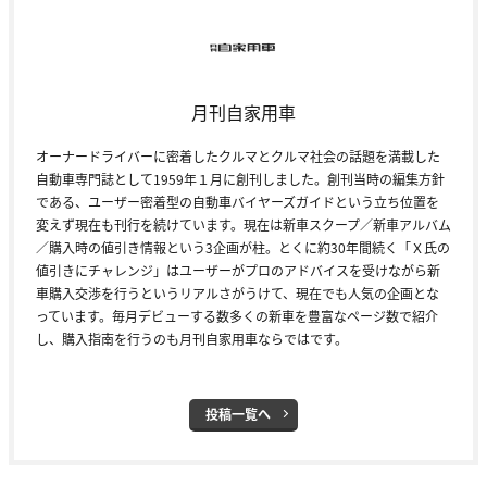
月刊自家用車
オーナードライバーに密着したクルマとクルマ社会の話題を満載した
自動車専門誌として1959年１月に創刊しました。創刊当時の編集方針
である、ユーザー密着型の自動車バイヤーズガイドという立ち位置を
変えず現在も刊行を続けています。現在は新車スクープ／新車アルバム
／購入時の値引き情報という3企画が柱。とくに約30年間続く「Ｘ氏の
値引きにチャレンジ」はユーザーがプロのアドバイスを受けながら新
車購入交渉を行うというリアルさがうけて、現在でも人気の企画とな
っています。毎月デビューする数多くの新車を豊富なページ数で紹介
し、購入指南を行うのも月刊自家用車ならではです。
投稿一覧へ