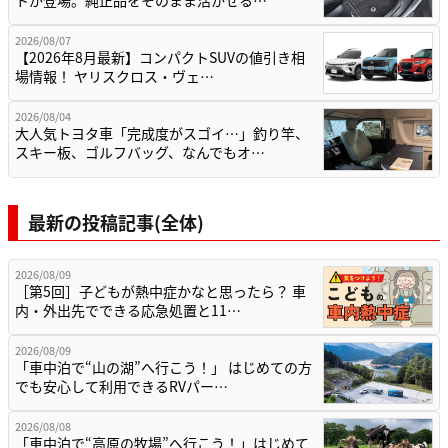
トが登場。純正品をそのまま活かせる…
2026/08/07
【2026年8月最新】コンパクトSUVの値引き相
場情報！ ヤリスクロス・ヴェ…
2026/08/04
大人気トヨタ車「完成度がスゴイ…」釣り竿、
スキー板、ゴルフバッグ、なんでもオ…
最新の投稿記事(全体)
2026/08/09
［第5回］子どもが熱中症かなと思ったら？ 車
内・外出先でできる応急処置と11…
2026/08/09
「車中泊で“山の湖”へ行こう！」 はじめての方
でも安心して利用できるRVパー…
2026/08/08
「車中泊で“高原の牧場”へ行こう！」はじめて