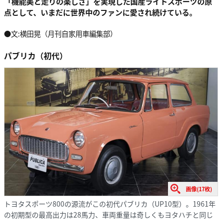
「機能美と走りの楽しさ」を実現した国産ライトスポーツの原
点として、いまだに世界中のファンに愛され続けている。
●文:横田晃（月刊自家用車編集部）
パブリカ（初代）
画像(17枚)
トヨタスポーツ800の源流がこの初代パブリカ（UP10型）。1961年
の初期型の最高出力は28馬力、車両重量は奇しくもヨタハチと同じ