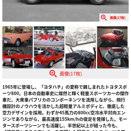
画像(17枚)
画像(17枚)
1965年に登場し、「ヨタハチ」の愛称で親しまれたトヨタスポ
ーツ800。日本の自動車史に燦然と輝く軽量スポーツカーの傑作
車だ。大衆車パブリカのコンポーネンツを流用しながら、飛行
機設計のノウハウを活かした超軽量アルミボディと、徹底した
空力デザインを採用。わずか45馬力の800cc空冷水平対向エン
ジンでありながら、最高速度155km/hの俊足を発揮した。モー
タースポーツシーンでも活躍し、半世紀以上が経った今も、