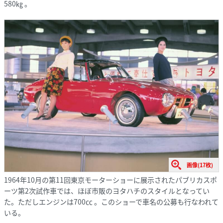
580㎏ 。
画像(17枚)
1964年10月の第11回東京モーターショーに展示されたパブリカスポ
ーツ第2次試作車では、ほぼ市販のヨタハチのスタイルとなってい
た。ただしエンジンは700㏄ 。このショーで車名の公募も行なわれて
いる。