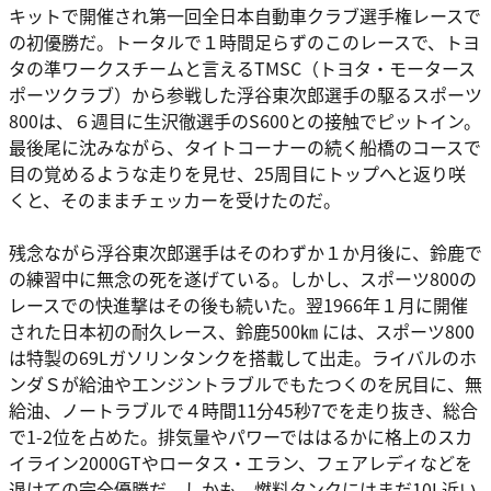
キットで開催され第一回全日本自動車クラブ選手権レースで
の初優勝だ。トータルで１時間足らずのこのレースで、トヨ
タの準ワークスチームと言えるTMSC（トヨタ・モータース
ポーツクラブ）から参戦した浮谷東次郎選手の駆るスポーツ
800は、６週目に生沢徹選手のS600との接触でピットイン。
最後尾に沈みながら、タイトコーナーの続く船橋のコースで
目の覚めるような走りを見せ、25周目にトップへと返り咲
くと、そのままチェッカーを受けたのだ。
残念ながら浮谷東次郎選手はそのわずか１か月後に、鈴鹿で
の練習中に無念の死を遂げている。しかし、スポーツ800の
レースでの快進撃はその後も続いた。翌1966年１月に開催
された日本初の耐久レース、鈴鹿500㎞ には、スポーツ800
は特製の69Lガソリンタンクを搭載して出走。ライバルのホ
ンダＳが給油やエンジントラブルでもたつくのを尻目に、無
給油、ノートラブルで４時間11分45秒7でを走り抜き、総合
で1-2位を占めた。排気量やパワーでははるかに格上のスカ
イライン2000GTやロータス・エラン、フェアレディなどを
退けての完全優勝だ。しかも、燃料タンクにはまだ10L近い