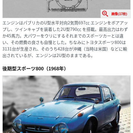
画像(17枚)
エンジンはパブリカのU型水平対向2気筒697㏄ エンジンをボアアッ
プし、ツインキャブを装着した2U型790㏄ を搭載。最高出力はわず
か45馬力。大パワーをウリにするそれまでのスポーツカーとは違
い、その燃費の良さも自慢とした。ちなみにトヨタスポーツ800は
3131台が生産され、そのうち428台が沖縄（当時は米国）などに輸
出されているが、エンジンは2U型のままである。
後期型スポーツ800（1968年）