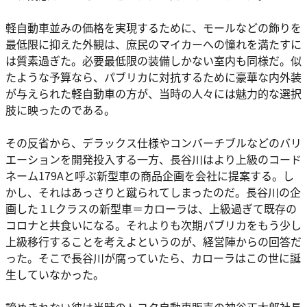
軽自動車並みの価格を実現するために、モールなどの飾りを
最低限に抑えた外観は、庶民のマイカーへの憧れを満たすに
は質素過ぎた。必要最低限の装備しかない室内も同様だ。似
たような予算なら、パブリカに対抗するために豪華な内外装
が与えられた軽自動車の方が、当時の人々には魅力的な選択
肢に映ったのである。
その反省から、デラックス仕様やコンバーチブルなどのバリ
エーションを開発投入する一方、長谷川はより上級のコード
ネーム179Aと呼ぶ新型車の商品企画を会社に提案する。し
かし、それはあっさりと蹴られてしまったのだ。長谷川の企
画した１Lクラスの新型車＝カローラは、上級過ぎて既存の
コロナと共食いになる。それよりも次期パブリカをもう少し
上級移行することを考えよというのが、経営陣からの回答だ
った。そこで長谷川が腐っていたら、カローラはこの世に誕
生していなかった。
諦めきれない彼は当時のトヨタ自動車販売の神谷正太郎社長