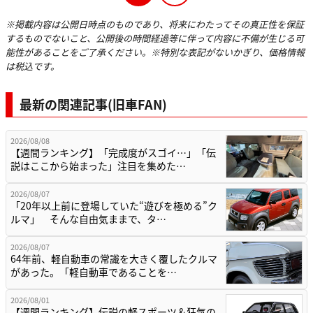
※掲載内容は公開日時点のものであり、将来にわたってその真正性を保証
するものでないこと、公開後の時間経過等に伴って内容に不備が生じる可
能性があることをご了承ください。※特別な表記がないかぎり、価格情報
は税込です。
最新の関連記事(旧車FAN)
2026/08/08
【週間ランキング】「完成度がスゴイ…」「伝
説はここから始まった」注目を集めた…
2026/08/07
「20年以上前に登場していた“遊びを極める”ク
ルマ」 そんな自由気ままで、タ…
2026/08/07
64年前、軽自動車の常識を大きく覆したクルマ
があった。「軽自動車であることを…
2026/08/01
【週間ランキング】伝説の軽スポーツ＆狂気の