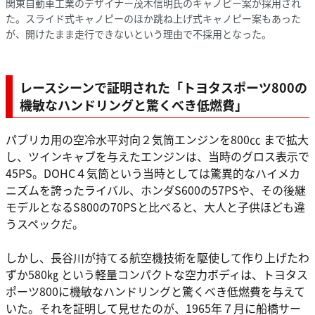
関東自動車工業のデザイナー茂木信明氏のキャノピー案が採用され
た。スライド式キャノピーのほか跳ね上げ式キャノピー案もあった
が、開けたまま走行できないという理由で不採用となった。
レースシーンで証明された「トヨタスポーツ800の
機敏なハンドリングと驚くべき低燃費」
パブリカ用の空冷水平対向２気筒エンジンを800㏄ まで拡大
し、ツインキャブを与えたエンジンは、当時のグロス表示で
45PS。DOHC４気筒という当時としては驚異的なハイメカ
ニズムを誇ったライバル、ホンダS600の57PSや、その後継
モデルとなるS800の70PSと比べると、大人と子供ほども違
うスペックだ。
しかし、長谷川が持てる航空機技術を駆使して作り上げたわ
ずか580㎏ という軽量コンパクトな空力ボディは、トヨタス
ポーツ800に機敏なハンドリングと驚くべき低燃費を与えて
いた。それを証明して見せたのが、1965年７月に船橋サー