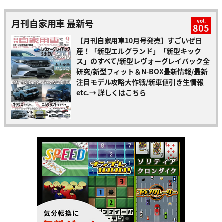
月刊自家用車 最新号
vol.
805
【月刊自家用車10月号発売】すごいぜ日
産！「新型エルグランド」「新型キック
ス」のすべて/新型レヴォーグレイバック全
研究/新型フィット＆N-BOX最新情報/最新
注目モデル攻略大作戦/新車値引き生情報
etc.
→ 詳しくはこちら