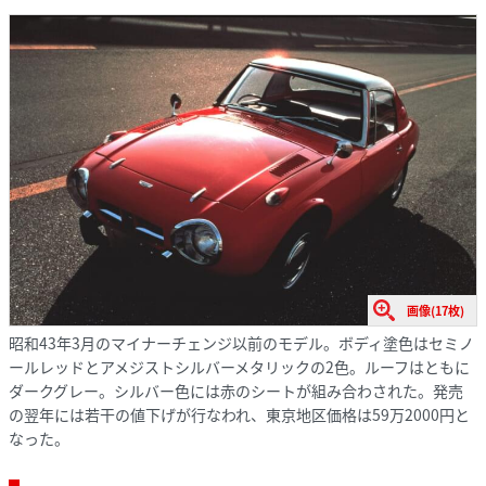
画像(17枚)
昭和43年3月のマイナーチェンジ以前のモデル。ボディ塗色はセミノ
ールレッドとアメジストシルバーメタリックの2色。ルーフはともに
ダークグレー。シルバー色には赤のシートが組み合わされた。発売
の翌年には若干の値下げが行なわれ、東京地区価格は59万2000円と
なった。