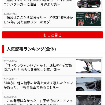
コンパクトカーに注目！ 今週よく読…
2026/07/31
「伝説はここから始まった…」初代GT-R登場か
ら57年。見た目はフツーのセダ…
もっと見る
人気記事ランキング(全体)
2026/08/04
「コレめっちゃいいじゃん！」運転の不安が解
消された！ あらゆる車種に対応。死…
2026/08/07
64年前、軽自動車の常識を大きく覆したクルマ
があった。「軽自動車であることを…
2026/08/06
「この発想はなかった…」革新的なフロアマッ