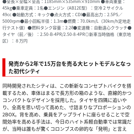
●全長×全幅×全高：1185mm×535mm×910mm ●車両重量：
45kg●乗車定員：1名●エンジン（AB12E型）：空冷２サイクル
49cc ●始動方式：キック●点火方式：CDI●最高出力：2.5PS／
5000rpm●最小回転半径：1.3m●燃費：70.0km/L（30km/h定地走
行テスト値）●燃料タンク容量：2.2ℓ●変速機：自動遠心クラッチ●
タイヤ（前／後）：2.50-B-4PR/2.50-8-4PR◎新車当時価格（東京地
区）：８万円
発売から2年で15万台を売る大ヒットモデルとなっ
た初代シティ
同時開発されたシティは、この斬新なコンセプトバイクを搭
載するため、車体はまるで長方形の箱のような、直線的かつ
コンパクトなデザインを採用した。タイヤを四隅に追いや
り、全高を思い切って高めた、寸詰まりなプロポーションの
2BOX。背を高め、乗員をアップライトに座らせることで空
間効率を高める手法は、今日のハイト系軽自動車では常識だ
が、当時は誰もが驚くコロンブスの卵的な「発明」と言え