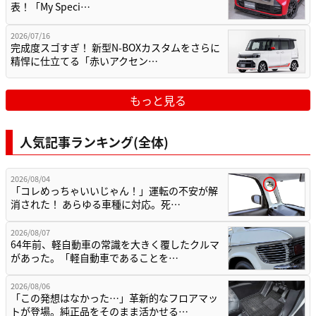
表！「My Speci…
2026/07/16
完成度スゴすぎ！ 新型N-BOXカスタムをさらに
精悍に仕立てる「赤いアクセン…
もっと見る
人気記事ランキング(全体)
2026/08/04
「コレめっちゃいいじゃん！」運転の不安が解
消された！ あらゆる車種に対応。死…
2026/08/07
64年前、軽自動車の常識を大きく覆したクルマ
があった。「軽自動車であることを…
2026/08/06
「この発想はなかった…」革新的なフロアマッ
トが登場。純正品をそのまま活かせる…