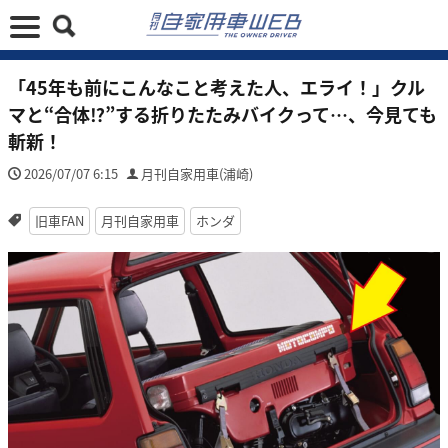
「45年も前にこんなこと考えた人、エライ！」クル
マと“合体⁉︎”する折りたたみバイクって…、今見ても
斬新！
2026/07/07 6:15
月刊自家用車(浦崎)
旧車FAN
月刊自家用車
ホンダ