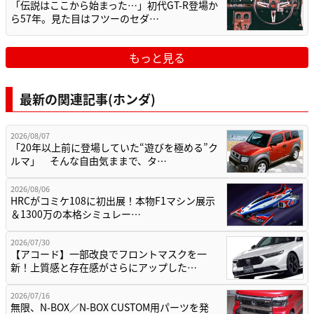
「伝説はここから始まった…」初代GT-R登場か
ら57年。見た目はフツーのセダ…
もっと見る
最新の関連記事(ホンダ)
2026/08/07
「20年以上前に登場していた“遊びを極める”ク
ルマ」 そんな自由気ままで、タ…
2026/08/06
HRCがコミケ108に初出展！本物F1マシン展示
＆1300万の本格シミュレー…
2026/07/30
【アコード】一部改良でフロントマスクを一
新！上質感と存在感がさらにアップした…
2026/07/16
無限、N-BOX／N-BOX CUSTOM用パーツを発