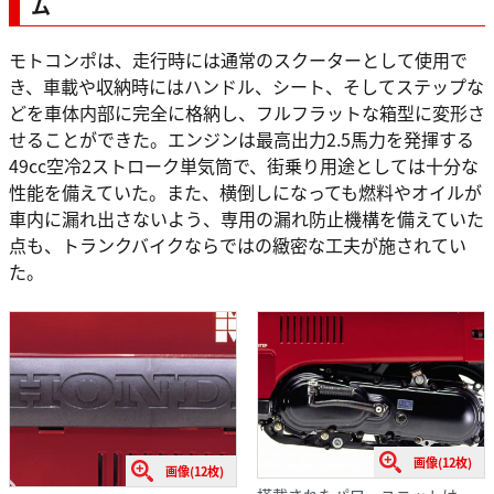
ム
モトコンポは、走行時には通常のスクーターとして使用で
き、車載や収納時にはハンドル、シート、そしてステップな
どを車体内部に完全に格納し、フルフラットな箱型に変形さ
せることができた。エンジンは最高出力2.5馬力を発揮する
49cc空冷2ストローク単気筒で、街乗り用途としては十分な
性能を備えていた。また、横倒しになっても燃料やオイルが
車内に漏れ出さないよう、専用の漏れ防止機構を備えていた
点も、トランクバイクならではの緻密な工夫が施されてい
た。
画像(12枚)
画像(12枚)