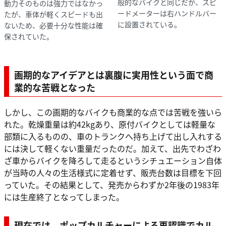
般的なバイクと同じだが、スピ
動力そのものは強力ではなかっ
ードメーターは右ハンドルバー
たが、車体が軽くスピードも出
に設置されている。
ないため、必要十分な性能は確
保されていた。
画期的なアイデアとは裏腹に実用性という面で
商
業的な苦戦となった
しかし、この画期的なバイクも商業的な点では苦戦を強いら
れた。乾燥重量は約42kgあり、原付バイクとしては軽量な
部類に入るものの、車のトランクへ持ち上げて出し入れする
には決して軽くない重量だったのだ。加えて、出先でわざわ
ざ車からバイクを降ろして走るというシチュエーション自体
が当時の人々の生活様式に定着せず、販売台数は目標を下回
っていた。その結果として、発売からわずか2年後の1983年
には生産終了となってしまった。
現在では、
ポップカルチャーによる再認識でカル