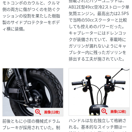
搭載されたパワーユニットは、
モトコンポのカウルと、クルマ
AB12E型49cc空冷2ストローク単
側の両方に傷がつくのを防ぐク
気筒エンジン。最高出力は2.5PS
ッションの役割を果たした樹脂
で当時の50ccスクーターと比較
製のサイドプロテクターをボデ
しても控えめのパワーだった。
ィ横に装備。
キャブレーターにはドレンコッ
クが装備されていて、車載時に
ガソリンが漏れないようにキャ
ブレター内に残ったガソリンを
排出する工夫が施されていた。
画像(12枚)
画像(12枚)
ハンドルは左右独立して格納さ
前後ともに小径の機械式ドラム
れる。基本的なスイッチ類は一
ブレーキが採用されていた。制