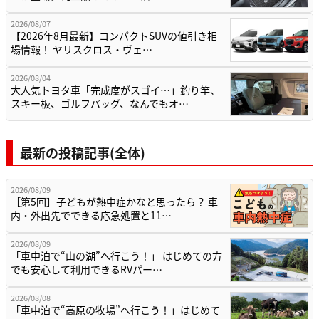
2026/08/07
【2026年8月最新】コンパクトSUVの値引き相
場情報！ ヤリスクロス・ヴェ…
2026/08/04
大人気トヨタ車「完成度がスゴイ…」釣り竿、
スキー板、ゴルフバッグ、なんでもオ…
最新の投稿記事(全体)
2026/08/09
［第5回］子どもが熱中症かなと思ったら？ 車
内・外出先でできる応急処置と11…
2026/08/09
「車中泊で“山の湖”へ行こう！」 はじめての方
でも安心して利用できるRVパー…
2026/08/08
「車中泊で“高原の牧場”へ行こう！」はじめて