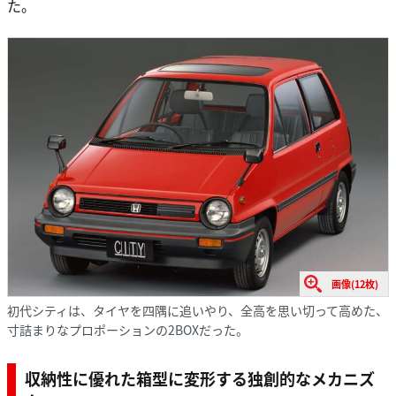
た。
画像(12枚)
初代シティは、タイヤを四隅に追いやり、全高を思い切って高めた、
寸詰まりなプロポーションの2BOXだった。
収納性に優れた
箱型に変形する独創的なメカニズ