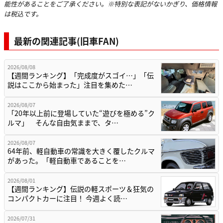
能性があることをご了承ください。※特別な表記がないかぎり、価格情報
は税込です。
最新の関連記事(旧車FAN)
2026/08/08
【週間ランキング】「完成度がスゴイ…」「伝
説はここから始まった」注目を集めた…
2026/08/07
「20年以上前に登場していた“遊びを極める”ク
ルマ」 そんな自由気ままで、タ…
2026/08/07
64年前、軽自動車の常識を大きく覆したクルマ
があった。「軽自動車であることを…
2026/08/01
【週間ランキング】伝説の軽スポーツ＆狂気の
コンパクトカーに注目！ 今週よく読…
2026/07/31