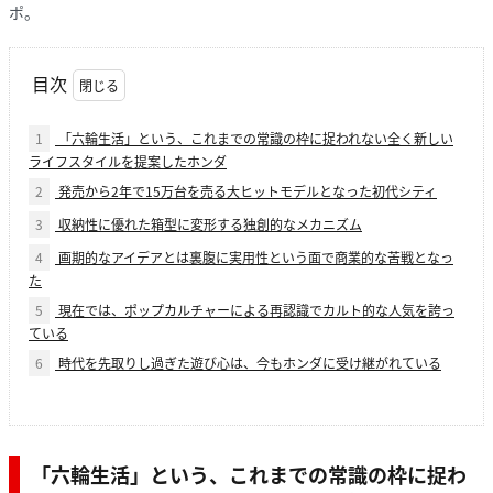
ポ。
目次
1
「六輪生活」という、これまでの常識の枠に捉われない全く新しい
ライフスタイルを提案したホンダ
2
発売から2年で15万台を売る大ヒットモデルとなった初代シティ
3
収納性に優れた箱型に変形する独創的なメカニズム
4
画期的なアイデアとは裏腹に実用性という面で商業的な苦戦となっ
た
5
現在では、ポップカルチャーによる再認識でカルト的な人気を誇っ
ている
6
時代を先取りし過ぎた遊び心は、今もホンダに受け継がれている
「六輪生活」という、これまでの常識の枠に捉わ