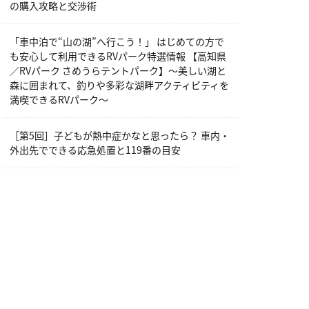
の購入攻略と交渉術
「車中泊で“山の湖”へ行こう！」 はじめての方で
も安心して利用できるRVパーク特選情報 【高知県
／RVパーク さめうらテントパーク】～美しい湖と
森に囲まれて、釣りや多彩な湖畔アクティビティを
満喫できるRVパーク～
［第5回］子どもが熱中症かなと思ったら？ 車内・
外出先でできる応急処置と119番の目安