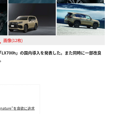
画像(12枚)
LX700h」の国内導入を発表した。また同時に一部改良
円。
gnature”を貪欲に追求