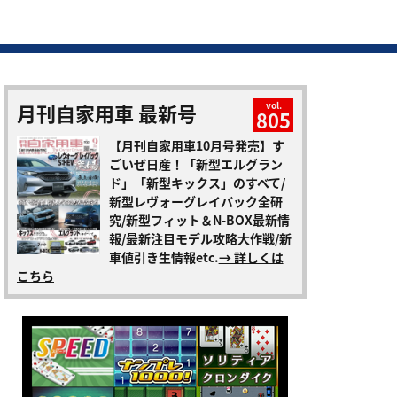
月刊自家用車 最新号
vol.
805
【月刊自家用車10月号発売】す
ごいぜ日産！「新型エルグラン
ド」「新型キックス」のすべて/
新型レヴォーグレイバック全研
究/新型フィット＆N-BOX最新情
報/最新注目モデル攻略大作戦/新
車値引き生情報etc.
→ 詳しくは
こちら