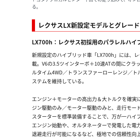
る。
レクサスLX新設定モデルとグレー
LX700h：レクサス初採用のパラレルハ
新規設定のハイブリッド車「LX700h」には
載。V6の3.5ツインターボ＋10速ATの間に
ルタイム4WD／トランスファーローレンジ／ト
ステムを維持している。
エンジン＋モーターの高出力＆大トルクを確実
ジン駆動のみ／モーター駆動のみと、走行モー
スターターを標準装備することで、万が一ハイ
エンジン始動や、オルタネーターで発電した電力
退避走行が可能になるなど、極地での信頼性向