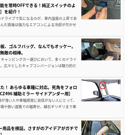
能を常時OFFできる！純正スイッチのよ
ー］を紹介！
のドライブで気になるのが、車内温度の上昇であ
込んだ直後は強力なエアコンによる冷却が欠かせ
板、ゴルフバッグ、なんでもオッケー。
、無敵の相棒。
 キャンピングカー選びにおいて、多くのドライ
だ。広々としたキャブコンバージョンは魅力的だ
た！ あらゆる車種に対応。死角をフォロ
496 補助ミラー サイドアンダー用］
験が浅い人や車幅感覚に自信がない人にとって、
車場や狭い道路での幅寄せ、縁石ギリギリまで車
カー用品を検証。さすがのアイデアがガチで
ド］