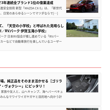
Sで3年連続全ブランド1位の偉業達成
全技術 新型「MAZDA CX-5」は、「新世代
、日常のあらゆるシーンでマツダならで[…]
つて、「天空の小学校」と呼ばれた見晴らし
／RVパーク 伊賀玉滝小学校』
ーク 日本RV協会が推し進めている「RVパー
グカーなどで自動車旅行を楽しんでいるユーザー
登場。純正品をそのまま活かせる［ゴリラ
ア・ヴォクシー」にピッタリ！
 家族や友人と、山へキャンプ、海へバーベキュ
でみんなでワイワイガヤガヤと目的地へ向かう計