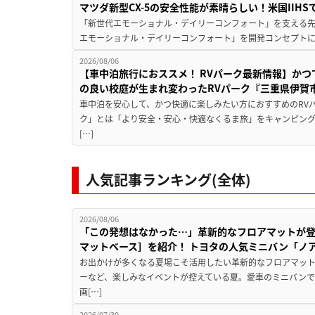
マツダ新型CX-5の安全性能が素晴らしい！米国IIH
「新世代エモーショナル・デイリーコンフォート」を支える先進安
エモーショナル・デイリーコンフォート」を開発コンセプトに
2026/08/06
【車中泊旅行におススメ！ RVパーク最新情報】か
の良い校庭が生まれ変わったRVパーク『三重県伊賀市
車中泊を安心して、かつ快適に楽しみたい方におすすめのRVパ
ク」とは「より安全・安心・快適なくるま旅」をキャンピン
[…]
人気記事ランキング(全体)
2026/08/06
「この発想はなかった…」革新的なフロアマットが
マットベース］を紹介！ トヨタの人気ミニバン「ノ
お出かけが多くなる夏場こそ活用したい革新的なフロアマット
ーなど、楽しみなイベントが控えている夏。愛車のミニバン
画[…]
2026/07/30