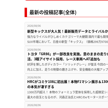
最新の投稿記事(全体)
2026/08/06
新型キックスが大人気！最新販売データとライバル
強力なライバルがひしめくカテゴリーで大健闘 国内で最も競
SUV市場において、日産の新型「キックス」（価格299万9700～
2026/08/06
トヨタ「GR86」が一部改良を実施。意のままの走
活、3眼アイサイト採用、レース車両へAT追加も
好評を博したボディカラー「ソリッドグレー」が復活 今回の
向上に加え、走りの制御の磨き上げや、安全機能の大幅アップデー
2026/08/06
HRCがコミケ108に初出展！本物F1マシン展示＆1
の本気が凄すぎる
1300万円超え！ 本物のフォーミュラ筐体を採用した超限定
最大の目玉となるのが、河森正治氏とHRCのeモータースポー
2026/08/06