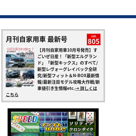
月刊自家用車 最新号
vol.
805
【月刊自家用車10月号発売】す
ごいぜ日産！「新型エルグラン
ド」「新型キックス」のすべて/
新型レヴォーグレイバック全研
究/新型フィット＆N-BOX最新情
報/最新注目モデル攻略大作戦/新
車値引き生情報etc.
→ 詳しくは
こちら