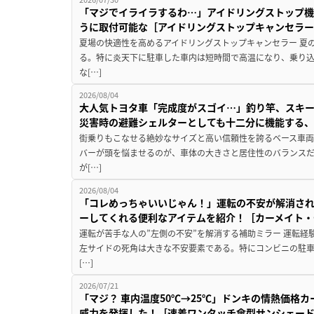
「マジでイライラするわ…」アイドリングストップ機
うに取付可能な［アイドリングストップキャンセラ
夏場の快適性を高めるアイドリングストップキャンセラー 夏
る。特に炎天下に駐車した車内は短時間で高温になり、乗り
な[…]
2026/08/04
大人気トヨタ車「完成度がスゴイ…」釣り竿、スキー
災害時の避難シェルターとしても十二分に機能する
街乗りもこなせる絶妙なサイズと高い信頼性を誇るベース車両
バーが頭を悩ませるのが、車体の大きさと居住性のバランス
が[…]
2026/08/04
「コレめっちゃいいじゃん！」運転の不安が解消され
ーしてくれる便利なアイテムを紹介！［カーメイト・CZ
運転が苦手な人の”左側の不安”を解消する補助ミラー 運転経
左サイドの死角は大きな不安要素である。特にコンビニの駐
[…]
2026/07/21
「マジ？ 車内温度50℃→25℃」ドンキの情熱価格
威力を発揮した！［速着ワンタッチ傘型サンシェー