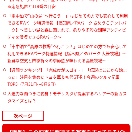
る応急処置と119番の目安
「車中泊で“山の湖”へ行こう！」 はじめての方でも安心して利用
できるRVパーク特選情報 【高知県／RVパーク さめうらテントパ
ーク】～美しい湖と森に囲まれて、釣りや多彩な湖畔アクティビ
ティを満喫できるRVパーク～
「車中泊で“高原の牧場”へ行こう！」はじめての方でも安心して
利用できるRVパーク特選情報 【栃木県／RVパーク 大笹牧場】～
新鮮な空気と四季折々の季節感が味わえる高原牧場～
【週間ランキング】「完成度がスゴイ…」「伝説はここから始ま
った」注目を集めたトヨタ車＆初代GT-R！今週のクルマ記事
TOP5（7月31日〜8月6日）
大迫力な顔つきに変身！モデリスタが提案するハリアーの新カス
タマイズとは？
次ページ
【画像】この記事に関連する写真をすべて見る(全