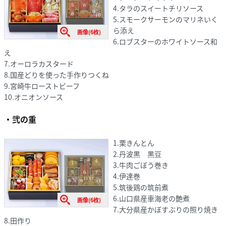
4.タラのスイートチリソース
5.スモークサーモンのマリネいく
ら添え
画像(6枚)
6.ロブスターのホワイトソース和
え
7.オーロラカスタード
8.国産どりを使った手作りつくね
9.宮崎牛ローストビーフ
10.オニオンソース
・弐の重
1.栗きんとん
2.丹波黒 黒豆
3.牛肉ごぼう巻き
4.伊達巻
5.筑後鶏の筑前煮
6.山口県産車海老の艶煮
画像(6枚)
7.大分県産かぼすぶりの照り焼き
8.田作り