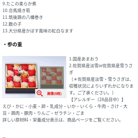
9.たこの柔らか煮
10.合馬焼き筍
11.筑後鶏の八幡巻き
12.数の子
13.大分県産かぼす風味の紅白なます
・参の重
1.国産あまおう
2.佐賀県産淡雪or佐賀県産雪うさ
ぎ
（＊佐賀県産淡雪・雪うさぎは、
収穫状況によりいずれかになりま
す。ご了承ください。）
画像(6枚)
【アレルギー（28品目中）】
えび・かに・小麦・卵・乳成分・いか・いくら・牛肉・さけ・大
豆・鶏肉・豚肉・りんご・ゼラチン・ごま
詳しい原材料・栄養成分表示は、商品ページをご覧ください。