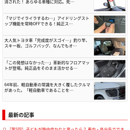
消された！ あらゆる車種に対応。死…
「マジでイライラするわ…」アイドリングスト
ップ機能を常時OFFできる！純正ス…
大人気トヨタ車「完成度がスゴイ…」釣り竿、
スキー板、ゴルフバッグ、なんでもオ…
「この発想はなかった…」革新的なフロアマッ
トが登場。純正品をそのまま活かせる…
64年前、軽自動車の常識を大きく覆したクルマ
があった。「軽自動車であることを…
最新の記事
［第5回］子どもが熱中症かなと思ったら？ 車内・外出先ででき