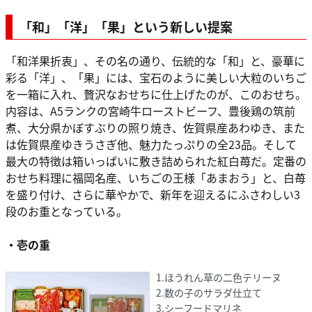
「和」「洋」「果」という新しい提案
「和洋果折衷」、その名の通り、伝統的な「和」と、豪華に
彩る「洋」、「果」には、宝石のように美しい大粒のいちご
を一箱に入れ、贅沢なおせちに仕上げたのが、このおせち。
内容は、A5ランクの宮崎牛ローストビーフ、豊後鶏の筑前
煮、大分県かぼすぶりの照り焼き、佐賀県産あわゆき、また
は佐賀県産ゆきうさぎ他、魅力たっぷりの全23品。そして
最大の特徴は箱いっぱいに敷き詰められた紅白苺だ。定番の
おせち料理に福岡名産、いちごの王様「あまおう」と、白苺
を盛り付け、さらに華やかで、新年を迎えるにふさわしい3
段のお重となっている。
・壱の重
1.ほうれん草の二色テリーヌ
2.数の子のサラダ仕立て
3.シーフードマリネ