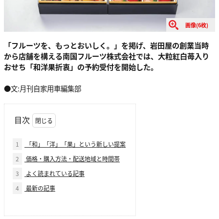
画像(6枚)
「フルーツを、もっとおいしく。」を掲げ、岩田屋の創業当時
から店舗を構える南国フルーツ株式会社では、大粒紅白苺入り
おせち「和洋果折衷」の予約受付を開始した。
●文:月刊自家用車編集部
目次
1
「和」「洋」「果」という新しい提案
2
価格・購入方法・配送地域と時間帯
3
よく読まれている記事
4
最新の記事