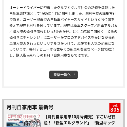
オーナードライバーに密着したクルマとクルマ社会の話題を満載した
自動車専門誌として1959年１月に創刊しました。創刊当時の編集方針
である、ユーザー密着型の自動車バイヤーズガイドという立ち位置を
変えず現在も刊行を続けています。現在は新車スクープ／新車アルバム
／購入時の値引き情報という3企画が柱。とくに約30年間続く「Ｘ氏の
値引きにチャレンジ」はユーザーがプロのアドバイスを受けながら新
車購入交渉を行うというリアルさがうけて、現在でも人気の企画とな
っています。毎月デビューする数多くの新車を豊富なページ数で紹介
し、購入指南を行うのも月刊自家用車ならではです。
投稿一覧へ
月刊自家用車 最新号
vol.
805
【月刊自家用車10月号発売】すごいぜ日
産！「新型エルグランド」「新型キック