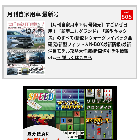
月刊自家用車 最新号
vol.
805
【月刊自家用車10月号発売】すごいぜ日
産！「新型エルグランド」「新型キック
ス」のすべて/新型レヴォーグレイバック全
研究/新型フィット＆N-BOX最新情報/最新
注目モデル攻略大作戦/新車値引き生情報
etc.
→ 詳しくはこちら