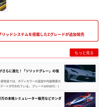
ブリッドシステムを搭載したZグレードが追加発売
もっと見る
りがさらに進化！「ソリッドグレー」の復
一部改良では、ボディカラーの追加や内装質感の
トが行われている。 グレード6AT6MT[…]
300万の本格シミュレーター販売などホンダ