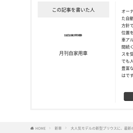
この記事を書いた人
オー
た自
方針
位置
車ア
間続
月刊自家用車
スを
でも
豊富
はで
HOME
新車
大人気モデルの新型プリウスに、最新