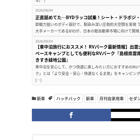
2026/08/04
正直舐めてた…BYDラッコ試乗！シート・ドラポジ
即戦力狙いのボディ設計で、馴染み深い圧倒的大空間を実現 ラ
大手メーカーであるBYDが、日本の軽自動車市場に向けて開発し
2026/08/04
【車中泊旅行におススメ！ RVパーク最新情報】出
ベースキャンプとしても便利なRVパーク『島根県雲南
きすき緑地公園』
車中泊を安心して、かつ快適に楽しみたい方におすすめのRVパ
ク」とは「より安全・安心・快適なくるま旅」をキャンピン
[…]
新車
ハッチバック
新車
月刊自家用車
セダ