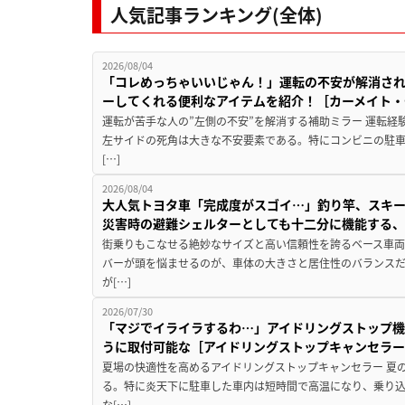
人気記事ランキング(全体)
2026/08/04
「コレめっちゃいいじゃん！」運転の不安が解消され
ーしてくれる便利なアイテムを紹介！［カーメイト・CZ
運転が苦手な人の”左側の不安”を解消する補助ミラー 運転経
左サイドの死角は大きな不安要素である。特にコンビニの駐
[…]
2026/08/04
大人気トヨタ車「完成度がスゴイ…」釣り竿、スキー
災害時の避難シェルターとしても十二分に機能する
街乗りもこなせる絶妙なサイズと高い信頼性を誇るベース車両
バーが頭を悩ませるのが、車体の大きさと居住性のバランス
が[…]
2026/07/30
「マジでイライラするわ…」アイドリングストップ機
うに取付可能な［アイドリングストップキャンセラ
夏場の快適性を高めるアイドリングストップキャンセラー 夏
る。特に炎天下に駐車した車内は短時間で高温になり、乗り
な[…]