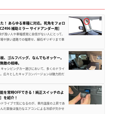
た！ あらゆる車種に対応。死角をフォロ
496 補助ミラー サイドアンダー用］
験が浅い人や車幅感覚に自信がない人にとって、
車場や狭い道路での幅寄せ、縁石ギリギリまで車
板、ゴルフバッグ、なんでもオッケー。
、無敵の相棒。
 キャンピングカー選びにおいて、多くのドライ
だ。広々としたキャブコンバージョンは魅力的だ
能を常時OFFできる！純正スイッチのよ
ー］を紹介！
のドライブで気になるのが、車内温度の上昇であ
込んだ直後は強力なエアコンによる冷却が欠かせ