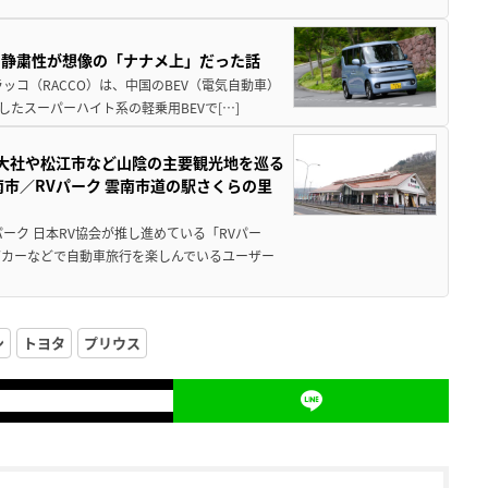
・静粛性が想像の「ナナメ上」だった話
ッコ（RACCO）は、中国のBEV（電気自動車）
たスーパーハイト系の軽乗用BEVで[…]
雲大社や松江市など山陰の主要観光地を巡る
市／RVパーク 雲南市道の駅さくらの里
ーク 日本RV協会が推し進めている「RVパー
グカーなどで自動車旅行を楽しんでいるユーザー
ン
トヨタ
プリウス