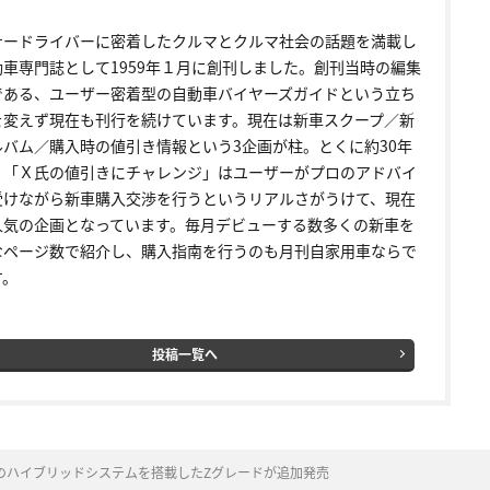
ナードライバーに密着したクルマとクルマ社会の話題を満載し
動車専門誌として1959年１月に創刊しました。創刊当時の編集
である、ユーザー密着型の自動車バイヤーズガイドという立ち
を変えず現在も刊行を続けています。現在は新車スクープ／新
ルバム／購入時の値引き情報という3企画が柱。とくに約30年
く「Ｘ氏の値引きにチャレンジ」はユーザーがプロのアドバイ
受けながら新車購入交渉を行うというリアルさがうけて、現在
人気の企画となっています。毎月デビューする数多くの新車を
なページ数で紹介し、購入指南を行うのも月刊自家用車ならで
す。
投稿一覧へ
のハイブリッドシステムを搭載したZグレードが追加発売