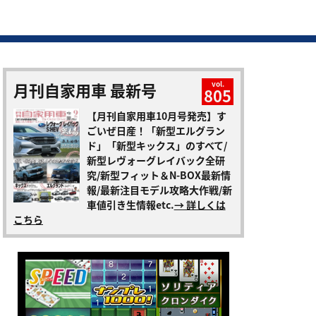
月刊自家用車 最新号
vol.
805
【月刊自家用車10月号発売】す
ごいぜ日産！「新型エルグラン
ド」「新型キックス」のすべて/
新型レヴォーグレイバック全研
究/新型フィット＆N-BOX最新情
報/最新注目モデル攻略大作戦/新
車値引き生情報etc.
→ 詳しくは
こちら