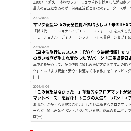
1300万円超え！ 本物のフォーミュラ筐体を採用した超限定
最大の目玉となるのが、河森正治氏とHRCのeモータースポー
2026/08/06
マツダ新型CX-5の安全性能が素晴らしい！米国IIH
「新世代エモーショナル・デイリーコンフォート」を支える先進安
エモーショナル・デイリーコンフォート」を開発コンセプトに
2026/08/06
【車中泊旅行におススメ！ RVパーク最新情報】か
の良い校庭が生まれ変わったRVパーク『三重県伊賀市
車中泊を安心して、かつ快適に楽しみたい方におすすめのRVパ
ク」とは「より安全・安心・快適なくるま旅」をキャンピン
[…]
2026/08/06
「この発想はなかった…」革新的なフロアマットが
マットベース］を紹介！ トヨタの人気ミニバン「ノ
お出かけが多くなる夏場こそ活用したい革新的なフロアマット
ーなど、楽しみなイベントが控えている夏。愛車のミニバン
画[…]