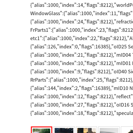
{"alias":1000,"index":14,"flags":8212},"worldP
WindowGlass":{"alias":1000,"index":11,"flags"
{"alias":1000,"index":24,"flags":8212},"refract
FrParts1":{"alias":1000,"index":23,"flags":8212
etc1":{"alias":1000,"index":22,"flags":8212},"A
{"alias":126,"index":0,"flags":16385},"oID25 S
{"alias":1000,"index":21,"flags":8212},"mID04
{"alias":1000,"index":10,"flags":8212},"mID01
{"alias":1000,"index":9,"flags":8212},"oID40 S
RrParts":{"alias":1000,"index":25,"flags":8212}
{"alias":144,"index":2,"flags":16389},"mID10
{"alias":1000,"index":12,"flags":8212},"reflect
{"alias":1000,"index":27,"flags":8212},"oID16 
{"alias":1000,"index":18,"flags":8212},"specula