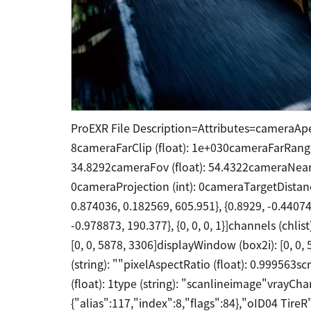
ProEXR File Description=Attributes=cameraApe
8cameraFarClip (float): 1e+030cameraFarRange
34.8292cameraFov (float): 54.4322cameraNearC
0cameraProjection (int): 0cameraTargetDistan
0.874036, 0.182569, 605.951}, {0.8929, -0.4407
-0.978873, 190.377}, {0, 0, 0, 1}]channels (ch
[0, 0, 5878, 3306]displayWindow (box2i): [0, 0,
(string): ""pixelAspectRatio (float): 0.99956
(float): 1type (string): "scanlineimage"vrayChan
{"alias":117,"index":8,"flags":84},"oID04 TireR"