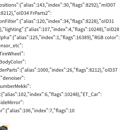
ositions":{"alias":143,"index":30,"flags":8292},"mID07
:8212},"oID34 FrParts2":
ionFilter":{"alias":120,"index":34,"flags":8228},"oID31
},"lighting":{"alias":107,"index":4,"flags":10248},"oID28
lpha":{"alias":125,"index":1,"flags":16389},"RGB color":
ensor_etc":
 TireWheel":
 BodyColor":
iderParts":{"alias":1000,"index":26,"flags":8212},"oID37
,"denoiser":
 NumberMekki":
":{"alias":102,"index":6,"flags":10248},"ET_Car":
SideMirror":
r":{"alias":106,"index":7,"flags":10