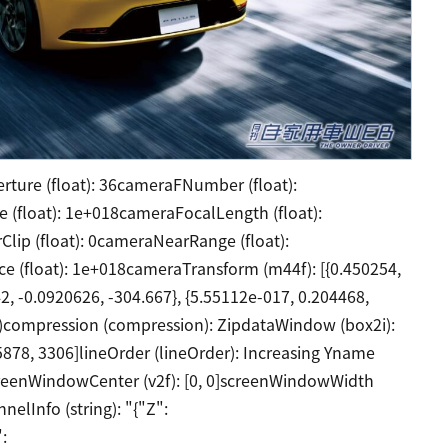
rture (float): 36cameraFNumber (float):
 (float): 1e+018cameraFocalLength (float):
lip (float): 0cameraNearRange (float):
ce (float): 1e+018cameraTransform (m44f): [{0.450254,
42, -0.0920626, -304.667}, {5.55112e-017, 0.204468,
list)compression (compression): ZipdataWindow (box2i):
 5878, 3306]lineOrder (lineOrder): Increasing Yname
3screenWindowCenter (v2f): [0, 0]screenWindowWidth
nelInfo (string): "{"Z":
: