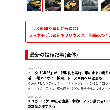
【この記事を最初から読む】
大人気モデルの新型プリウスに、最新のハイ
最新の投稿記事(全体)
2026/08/06
トヨタ「GR86」が一部改良を実施。意のままの走
活、3眼アイサイト採用、レース車両へAT追加も
好評を博したボディカラー「ソリッドグレー」が復活 今回の
向上に加え、走りの制御の磨き上げや、安全機能の大幅アップデー
2026/08/06
HRCがコミケ108に初出展！本物F1マシン展示＆1
の本気が凄すぎる