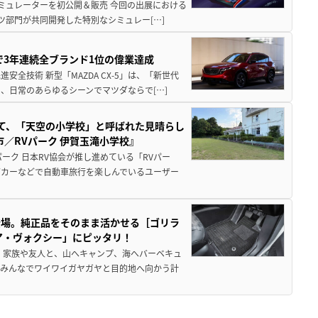
シミュレーターを初公開＆販売 今回の出展における
ツ部門が共同開発した特別なシミュレー[…]
Sで3年連続全ブランド1位の偉業達成
全技術 新型「MAZDA CX-5」は、「新世代
、日常のあらゆるシーンでマツダならで[…]
つて、「天空の小学校」と呼ばれた見晴らし
／RVパーク 伊賀玉滝小学校』
ーク 日本RV協会が推し進めている「RVパー
グカーなどで自動車旅行を楽しんでいるユーザー
登場。純正品をそのまま活かせる［ゴリラ
ア・ヴォクシー」にピッタリ！
 家族や友人と、山へキャンプ、海へバーベキュ
でみんなでワイワイガヤガヤと目的地へ向かう計