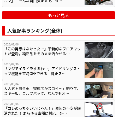
ルマ」 そんな自由気ままで、タ…
もっと見る
人気記事ランキング(全体)
2026/08/06
「この発想はなかった…」革新的なフロアマッ
トが登場。純正品をそのまま活かせる…
2026/07/30
「マジでイライラするわ…」アイドリングスト
ップ機能を常時OFFできる！純正ス…
2026/08/04
大人気トヨタ車「完成度がスゴイ…」釣り竿、
スキー板、ゴルフバッグ、なんでもオ…
2026/08/04
「コレめっちゃいいじゃん！」運転の不安が解
消された！ あらゆる車種に対応。死…