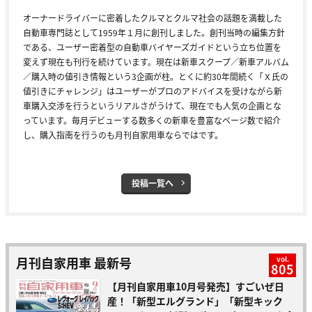
オーナードライバーに密着したクルマとクルマ社会の話題を満載した
自動車専門誌として1959年１月に創刊しました。創刊当時の編集方針
である、ユーザー密着型の自動車バイヤーズガイドという立ち位置を
変えず現在も刊行を続けています。現在は新車スクープ／新車アルバム
／購入時の値引き情報という3企画が柱。とくに約30年間続く「Ｘ氏の
値引きにチャレンジ」はユーザーがプロのアドバイスを受けながら新
車購入交渉を行うというリアルさがうけて、現在でも人気の企画とな
っています。毎月デビューする数多くの新車を豊富なページ数で紹介
し、購入指南を行うのも月刊自家用車ならではです。
投稿一覧へ
月刊自家用車 最新号
vol.
805
【月刊自家用車10月号発売】すごいぜ日
産！「新型エルグランド」「新型キック